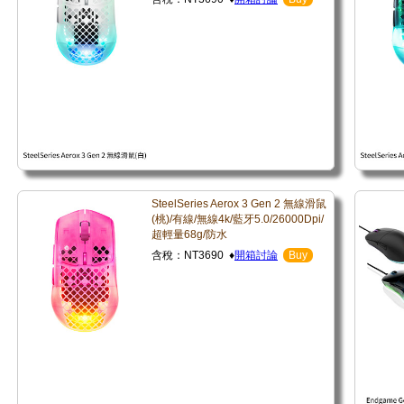
SteelSeries Aerox 3 Gen 2 無線滑鼠
(桃)/有線/無線4k/藍牙5.0/26000Dpi/
超輕量68g/防水
含稅：NT3690 ♦
開箱討論
Buy