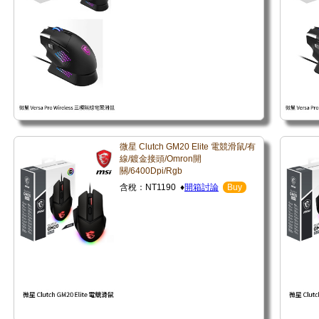
微星 Clutch GM20 Elite 電競滑鼠/有
線/鍍金接頭/Omron開
關/6400Dpi/Rgb
含稅：NT1190 ♦
開箱討論
Buy