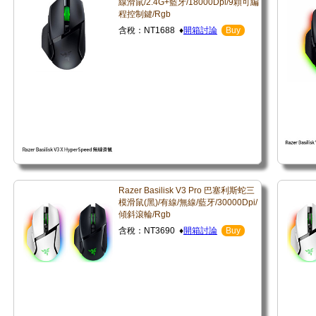
線滑鼠/2.4G+藍牙/18000Dpi/9顆可編
程控制鍵/Rgb
含稅：NT1688 ♦
開箱討論
Buy
Razer Basilisk V3 Pro 巴塞利斯蛇三
模滑鼠(黑)/有線/無線/藍牙/30000Dpi/
傾斜滾輪/Rgb
含稅：NT3690 ♦
開箱討論
Buy