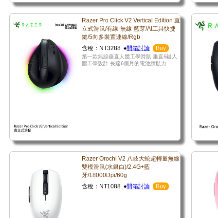
Razer Pro Click V2 Vertical Edition 直
立式滑鼠/有線-無線-藍芽/AI工具快捷
鍵/5向多裝置連線/Rgb
含稅：NT3288 ♦
開箱討論
Buy
第一款無線垂直人體工學滑鼠 垂直6鍵人
體工學設計 長達6個月的電池續航力
Razer Orochi V2 八岐大蛇超輕量無線
雙模滑鼠(水銀白)/2.4G+藍
牙/18000Dpi/60g
含稅：NT1088 ♦
開箱討論
Buy