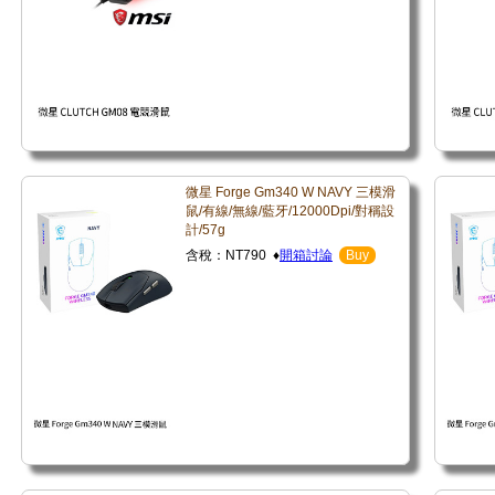
微星 Forge Gm340 W NAVY 三模滑
鼠/有線/無線/藍牙/12000Dpi/對稱設
計/57g
含稅：NT790 ♦
開箱討論
Buy