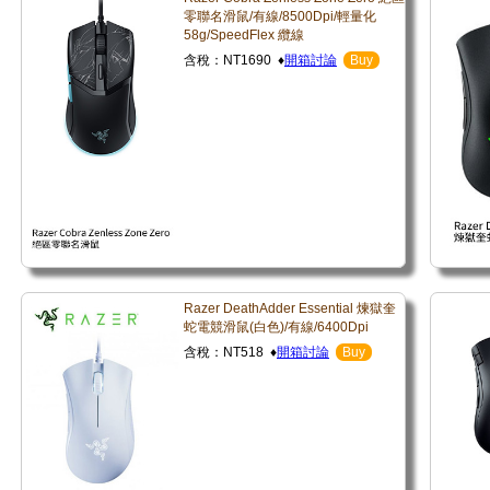
零聯名滑鼠/有線/8500Dpi/輕量化
58g/SpeedFlex 纜線
含稅：NT1690 ♦
開箱討論
Buy
Razer DeathAdder Essential 煉獄奎
蛇電競滑鼠(白色)/有線/6400Dpi
含稅：NT518 ♦
開箱討論
Buy