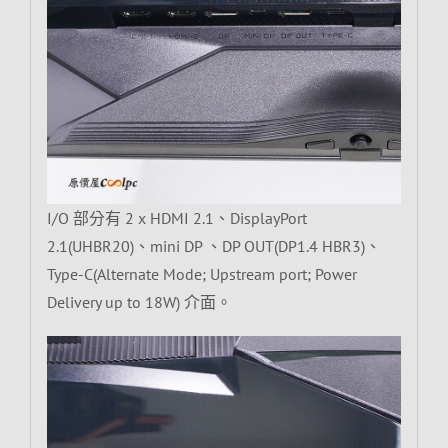
I/O 部分有 2 x HDMI 2.1、DisplayPort
2.1(UHBR20)、mini DP 、DP OUT(DP1.4 HBR3)、
Type-C(Alternate Mode; Upstream port; Power
Delivery up to 18W) 介面。