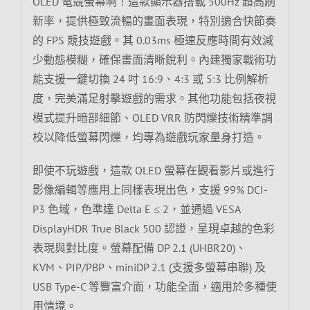
OLED 電競螢幕啊！這款顯示器搭載 500Hz 超高刷
新率，提供極致流暢的畫面表現，特別適合快節奏
的 FPS 競技遊戲。其 0.03ms 極速反應時間有效減
少動態模糊，確保畫面清晰銳利。內建獨家戰術功
能支援一鍵切換 24 吋 16:9、4:3 或 5:3 比例解析
度，完美滿足射擊遊戲的需求。其他功能包括夜視
模式提升暗部細節、OLED VRR 防閃爍技術精準調
校以降低螢幕閃爍，均專為遊戲玩家量身打造。
即使不玩遊戲，這款 OLED 螢幕在觀看影片或進行
影像編輯等應用上同樣表現出色，支援 99% DCI-
P3 色域，色準達 Delta E ≤ 2，並通過 VESA
DisplayHDR True Black 500 認證，呈現卓越的色彩
表現與對比度。螢幕配備 DP 2.1 (UHBR20)、
KVM、PIP/PBP、miniDP 2.1 (支援多螢幕串聯) 及
USB Type-C 等豐富介面，功能全面，適用於多種使
用情境。