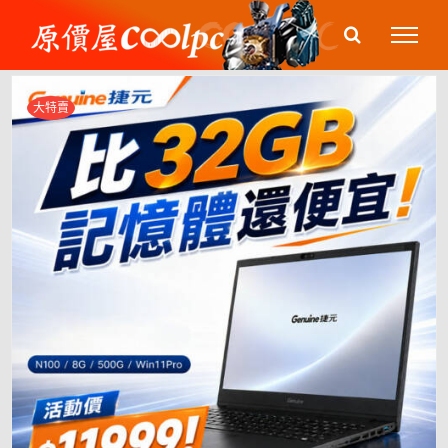
Skip
to
content
大特賣