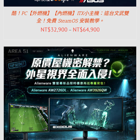
酷！PC【外燃機】【內燃機】ITX小主機：這台文武雙
全！免費 SteamOS 安裝教學。
NT$
32,900
NT$
64,900
–