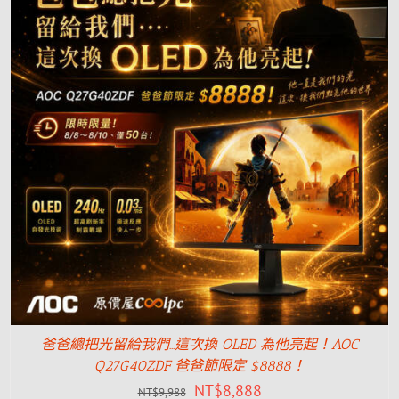
爸爸總把光留給我們…這次換 OLED 為他亮起！AOC
Q27G40ZDF 爸爸節限定 $8888！
NT$
8,888
NT$
9,988