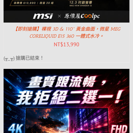
【即刻搶購】裸視 3D & 110° 黃金曲面，微星 MEG
CORELIQUID E15 360 一體式水冷。
NT$
13,990
(╥_╥) 搶購已結束！