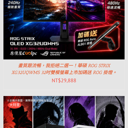
畫質跟流暢，我拒絕二選一！華碩 ROG STRIX
XG32UQWMS 32吋雙模螢幕上市加碼送 ROG 掛燈。
NT$
29,888
大特賣