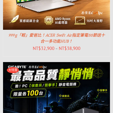
999g「輕」愛爸比！ACER Swift Air指定筆電88節送十
合一多功能HUB！
NT$
32,900
NT$
38,900
–
大特賣