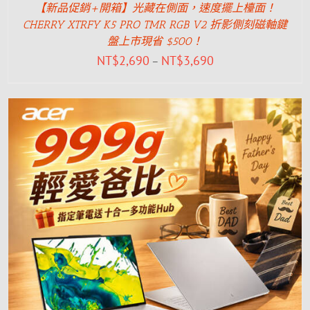
【新品促銷+開箱】光藏在側面，速度擺上檯面！
CHERRY XTRFY K5 PRO TMR RGB V2 折影側刻磁軸鍵
盤上市現省 $500！
NT$
2,690
NT$
3,690
–