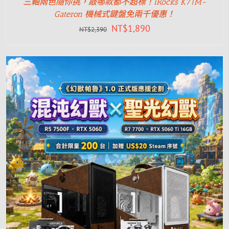
三軸兩色隨你挑，敲哪款都不超標！iRocks K71M-
Gateron 機械式鍵盤免兩千優惠！
NT$
1,890
NT$
2,390