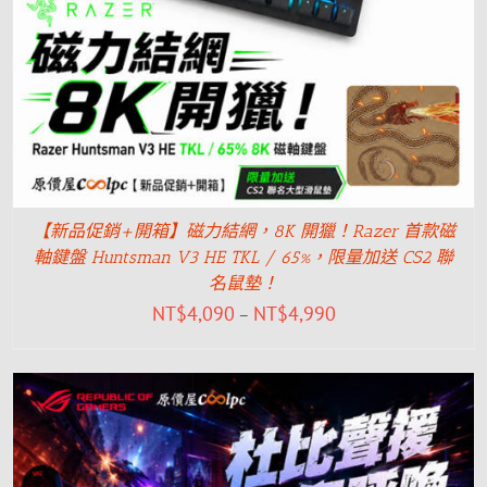
【新品促銷+開箱】磁力結網，8K 開獵！Razer 首款磁
軸鍵盤 Huntsman V3 HE TKL / 65%，限量加送 CS2 聯
名鼠墊！
NT$
4,090
NT$
4,990
–