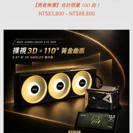
【勇者無懼】合計限量 100 台！
NT$
83,800
NT$
88,800
–