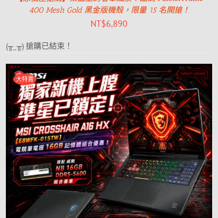
400 Mesh Gold 黑金版機殼，限量 15 名開搶！
NT$
6,890
(╥_╥) 搶購已結束！
大特賣