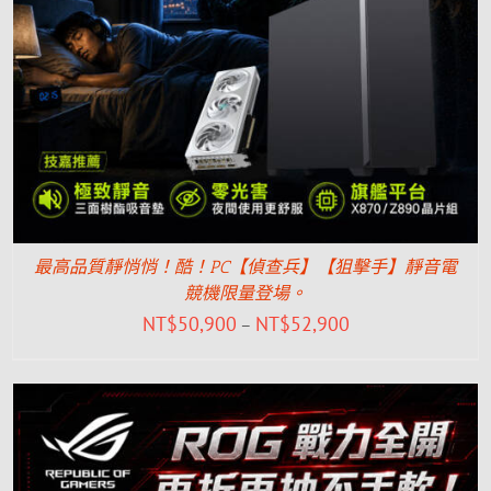
最高品質靜悄悄！酷！PC【偵查兵】【狙擊手】靜音電
競機限量登場。
NT$
50,900
NT$
52,900
–