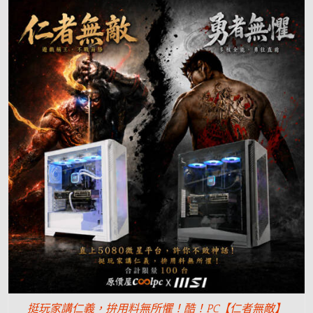
挺玩家講仁義，拚用料無所懼！酷！PC【仁者無敵】