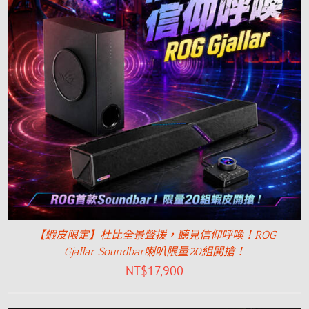
【蝦皮限定】杜比全景聲援，聽見信仰呼喚！ROG
Gjallar Soundbar喇叭限量20組開搶！
NT$
17,900