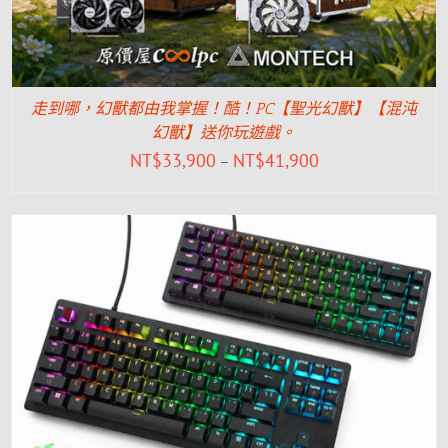
走到哪，幻獸都由我掌握！酷！PC【聖光幻獸】【混沌
幻獸】送你玩遊戲。
NT$
33,900
NT$
41,900
–