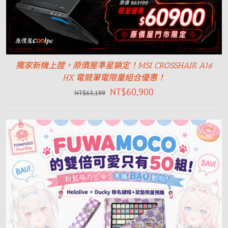
獨家新機上膛，原價屋準星鎖定！MSI CROSSHAIR A16
HX 電競筆電限量組合優惠！
NT$
60,900
NT$
63,199