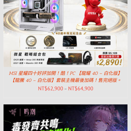
MSI 星耀四十好評加開！酷！PC 【龍耀 40 – 白化版】
【龍騰 40 – 白化版】套裝主機最後加碼！售完絕版。
NT$
62,900
NT$
64,900
–