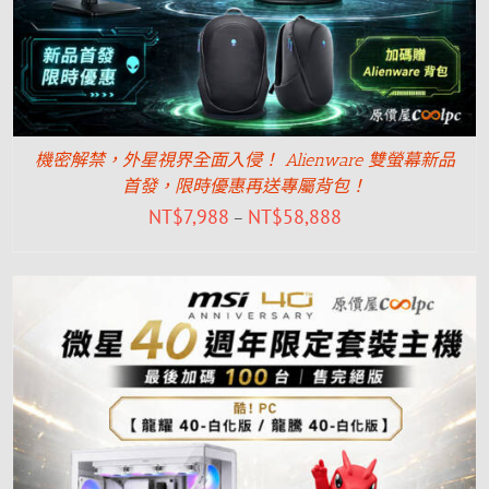
機密解禁，外星視界全面入侵！ Alienware 雙螢幕新品
首發，限時優惠再送專屬背包！
NT$
7,988
NT$
58,888
–