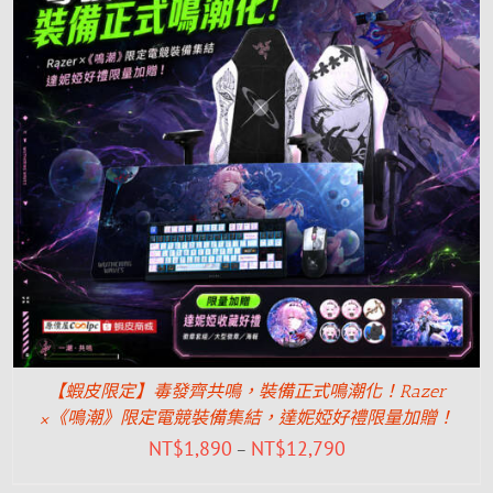
【蝦皮限定】毒發齊共鳴，裝備正式鳴潮化！Razer
×《鳴潮》限定電競裝備集結，達妮婭好禮限量加贈！
NT$
1,890
NT$
12,790
–