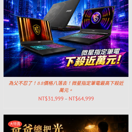
為父不忍了！8.8價格八落去！微星指定筆電最高下殺近
萬元。
NT$
31,999
NT$
64,999
–
大特賣