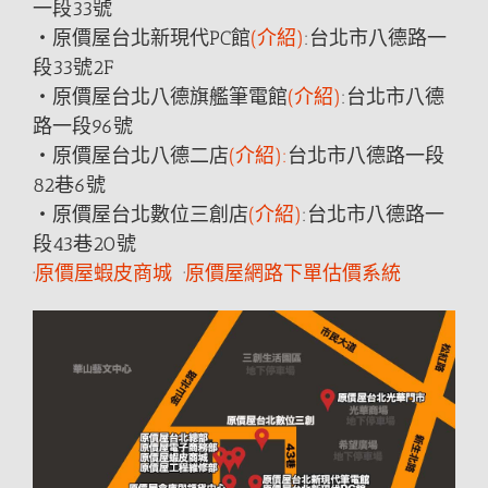
一段33號
‧原價屋台北新現代PC館
(介紹)
:台北市八德
路
一
段33號2F
‧原價屋台北八德旗艦筆電館
(介紹)
:台北市八德
路
一段96號
‧原價屋台北八德二店
(介紹):
台北市八德
路
一段
82巷6號
‧原價屋台北數位三創店
(介紹)
:台北市八德
路
一
段43巷20號
·
原價屋蝦皮商城
·
原價屋網路下單估價系統