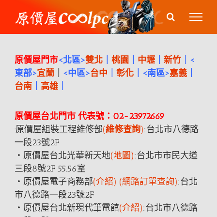
Skip
to
content
原價屋門市
<北區>
雙北
｜
桃園
｜
中壢
｜
新竹
｜<
東部>
宜蘭
｜
<中區>
台中
｜
彰化
｜<南區>
嘉義
｜
台南
｜
高雄
｜
原價屋台北門市 代表號：02-23972669
·原價屋組裝工程維修部
(
維修查詢
)
:台北市八德
路
一段23號2F
‧原價屋台北光華新天地
(地圖)
:台北市市民大道
三段8號2F 55.56室
‧原價屋電子商務
部
(介紹)
(網路訂單查詢)
:台北
市八德
路
一段23號2F
‧原價屋台北新現代筆電館
(介紹)
:台北市八德
路