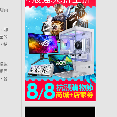
店員
，那
屋的
，結
格透
相同
，各