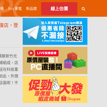
線上估價
主機
Buy筆電
新品牆
復店，登
價屋新竹光
場組成，店
這在科技重
如此，外頭
店面呢！不