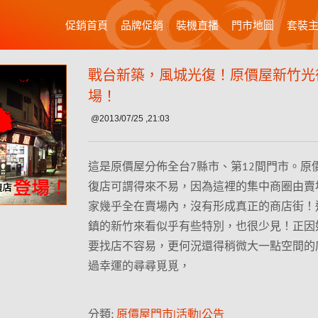
促銷首頁
品牌促銷
裝機直播
門市地圖
套裝
戰台新築，風城光復！原價屋新竹光
場！
@2013/07/25 ,21:03
這是原價屋分佈全台7縣市、第12間門市。原
復店可謂得來不易，因為這裡的集中商圈由賣
家幾乎全在賣場內，沒有形成真正的商店街！
鎮的新竹來看似乎有些特別，也很少見！正因
要找店不容易，更何況還得稍微大一點空間的
過幸運的尋尋覓覓，
分類:
原價屋門市|活動|公告