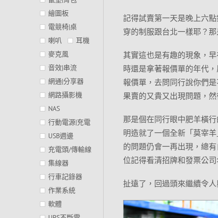
繪圖板
記得試賣第一天是晚上六點
電競椅|桌
穿的制服跟台北一樣耶？那
喇叭
耳機
麥克風
其實這也是有趣的現象，早
音效|串流
時還是拿著報價單的年代，
網通|分享器
報價單，去問同行說你們是
網路攝影機
果賣的又貴又出現問題，然
NAS
那是個在同行眼中肥羊橫行
行動電源|充電
明造就了一個全新「莫宰羊
USB週邊
的問題仍會一再出現，總有
充電頭/傳輸線
位記得看清招牌和發票公司
集線器
行車記錄器
扯遠了，回過頭來繼續令人
作業系統
軟體
UPS不斷電