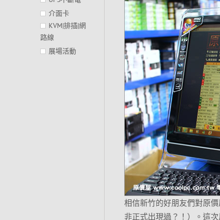
介面卡
KVM|排插|網
路線
展場活動
相信新竹的好朋友們對原價
非正式出現過？！）。這次用