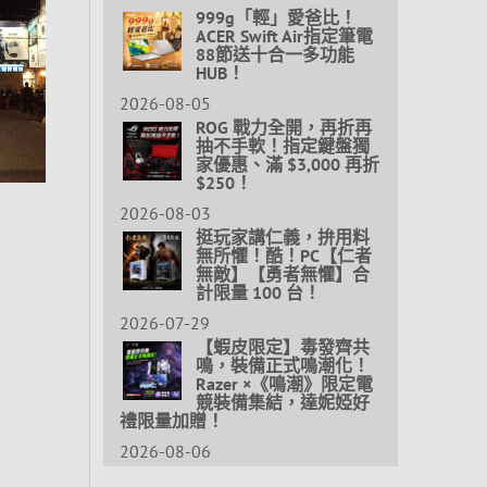
999g「輕」愛爸比！
ACER Swift Air指定筆電
88節送十合一多功能
HUB！
2026-08-05
ROG 戰力全開，再折再
抽不手軟！指定鍵盤獨
家優惠、滿 $3,000 再折
$250！
2026-08-03
挺玩家講仁義，拚用料
無所懼！酷！PC【仁者
無敵】【勇者無懼】合
計限量 100 台！
2026-07-29
【蝦皮限定】毒發齊共
鳴，裝備正式鳴潮化！
Razer ×《鳴潮》限定電
競裝備集結，達妮婭好
禮限量加贈！
2026-08-06