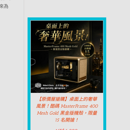
來為
【原價屋搶購】桌面上的奢華
風景！酷碼 MasterFrame 400
Mesh Gold 黑金版機殼，限量
15 名開搶！