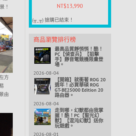
NT$
13,990
風景！
(╥_╥) 搶購已結束！
商品瀏覽排行榜
最高品質靜悄悄！酷！
PC【偵查兵】【狙擊
手】靜音電競機限量登
場。
2026-08-04
左方
【開箱】就衝著 ROG 20
週年！必買華碩 ROG
易
GT-BE25000 Edition 20
景由
路由器。
2026-08-04
走到哪，幻獸都由我掌
握！酷！PC【聖光幻
獸】【混沌幻獸】送你
玩遊戲。
2026-08-01