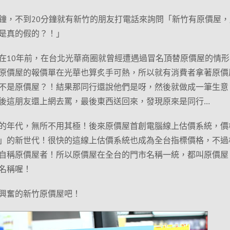
鐘，不到20分鐘就有新竹的朋友打電話來詢問「新竹有原價屋，
是真的假的？！」
在10年前，在台北光華商圈就曾經遭遇過冒名頂替原價屋的情形
原價屋的報價單在光華也算炙手可熱，所以就有消費者拿著原價
不是原價屋？！結果那同行還說他們是呀，然後就做成一筆生意
後這朋友還上網去罵，最後東西送回來，發現原來是同行…
的年代，無所不用其極！後來原價屋首創電腦線上估價系統，價
」的新世代！很快的這線上估價系統也成為全台指標價格，不過
自稱原價屋者！所以原價屋在全台的門市名稱一統，都叫原價屋
名稱喔！
興奮的新竹原價屋吧！