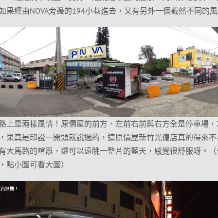
果經由NOVA旁邊的194小巷進去，又有另外一個截然不同的
路上是兩樣風情！原價屋的前方、左前右前與右方全是停車場，
，果真是印證一開頭就說過的，這原價屋新竹光復店真的得來不
有大馬路的喧囂，還可以遠眺一整片的藍天，感覺很舒服呀。（
，點小圖可看大圖）