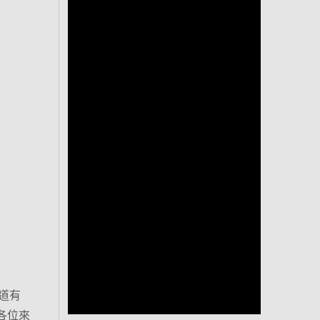
道有
各位來