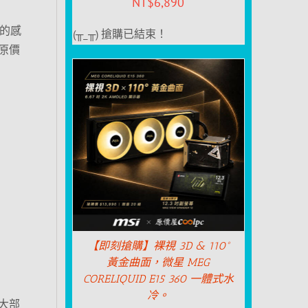
NT$
6,890
的感
(╥_╥) 搶購已結束！
原價
【即刻搶購】裸視 3D & 110°
黃金曲面，微星 MEG
CORELIQUID E15 360 一體式水
冷。
大部