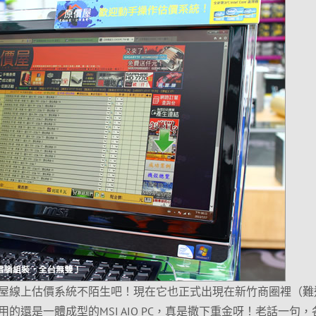
屋線上估價系統不陌生吧！現在它也正式出現在新竹商圈裡（難
的還是一體成型的MSI AIO PC，真是撒下重金呀！老話一句，