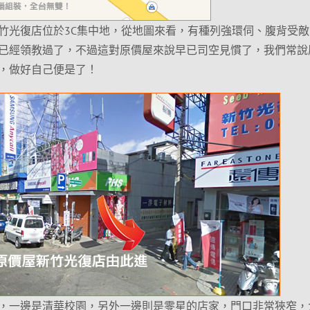
竹光復店位於3C集中地，從地圖來看，有種列強環伺、腹背受敵
已經領教過了，不過這對原價屋來說早已司空見慣了，我們常說
，做好自己便是了！
，一邊是清華校園，另外一邊則是零星的店家，門口非常狹窄，