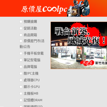
Skip
to
content
預購搶購
促銷活動
商品開箱
原價屋門市|活
動|公告
手機平板穿戴
筆記型電腦
品牌電腦
酷!PC主機
處理器CPU
顯示卡GPU
主機板MB
記憶體DRAM
固態硬碟SSD