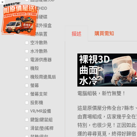
×
硬碟HDD
外接硬碟
硬碟外接盒
購買需知
描述
散熱裝置
空冷散熱
水冷散熱
電源供應器
機殼
機殼周邊風扇
螢幕
電腦組裝，新竹無雙！
螢幕支架
投影機
這是原價屋分佈全台7縣市
VR/MR設備
由賣場組成，店家幾乎全在
鍵盤|鍵鼠組
特別，也很少見！正因如此
滑鼠|墊|搖桿
運的尋尋覓覓，終得好歸宿
鼠墊|背包