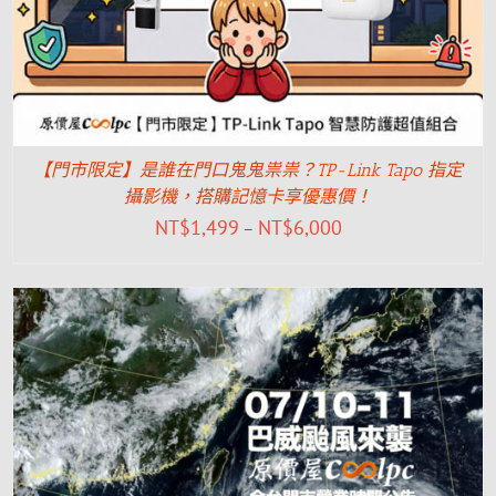
【門市限定】是誰在門口鬼鬼祟祟？TP-Link Tapo 指定
攝影機，搭購記憶卡享優惠價！
NT$
1,499
NT$
6,000
–