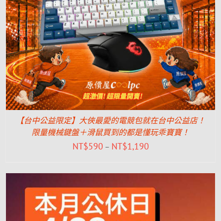
【台中公益限定】大俠最愛的電競包就在台中公益店！
限量機械鍵盤＋滑鼠買到的都是懂玩乖寶寶！
NT$
590
NT$
1,190
–