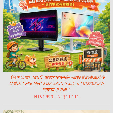
【台中公益店限定】鄉親們照過來～最好看的畫面就在
公益店！MSI MPG 242R X60N/Modern MD272QXPW
門市有甜甜價！
NT$
4,990
NT$
11,111
–