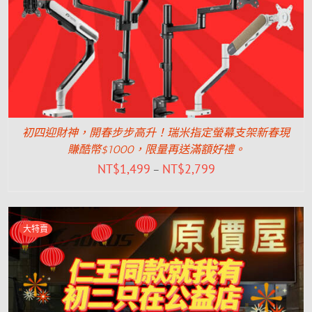
初四迎財神，開春步步高升！瑞米指定螢幕支架新春現
賺酷幣$1000，限量再送滿額好禮。
NT$
1,499
NT$
2,799
–
大特賣