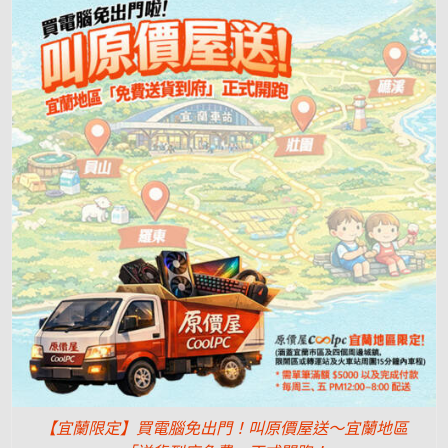
【宜蘭限定】買電腦免出門！叫原價屋送～宜蘭地區