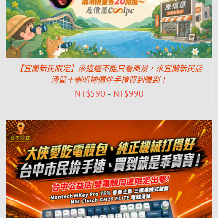
【宜蘭新民限定】來這邊不能只看風景，來宜蘭新民店
滑鼠＋喇叭神價伴手禮買到賺到！
NT$
590
NT$
990
–