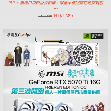
PV11a 無線口袋微型投影機，限量半價回饋在地鄉親啦
～
NT$
1,680
NT$
3,490