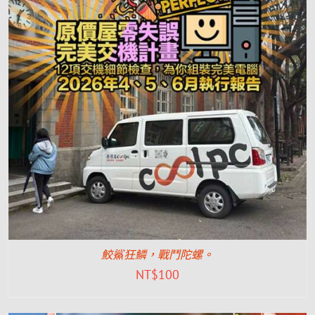
鮫鯊狂鱗，戰鬥陀螺。
NT$
100