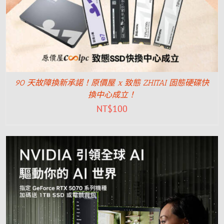
90 天故障換新承諾！原價屋 x 致態 ZHITAI 固態硬碟快
換中心成立！
NT$
100