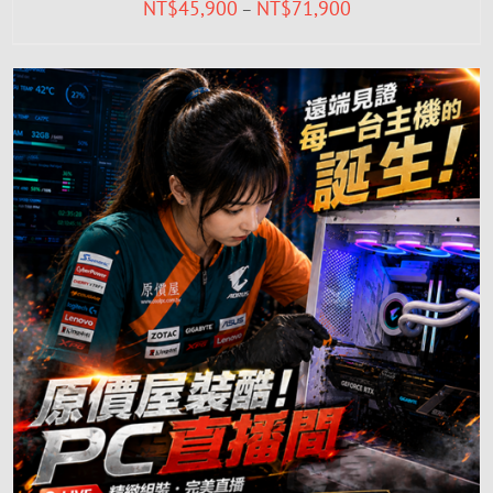
NT$
45,900
NT$
71,900
–