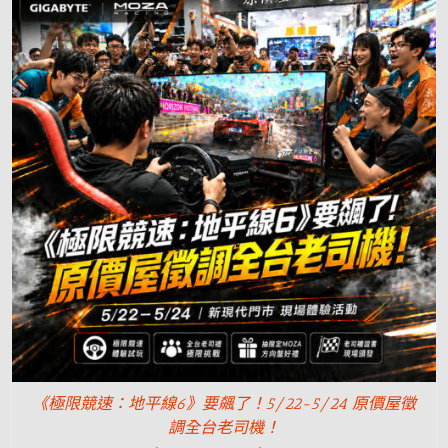
《極限競速：地平線6》要飆了！5/22-5/24 原價屋徵
調全台老司機！