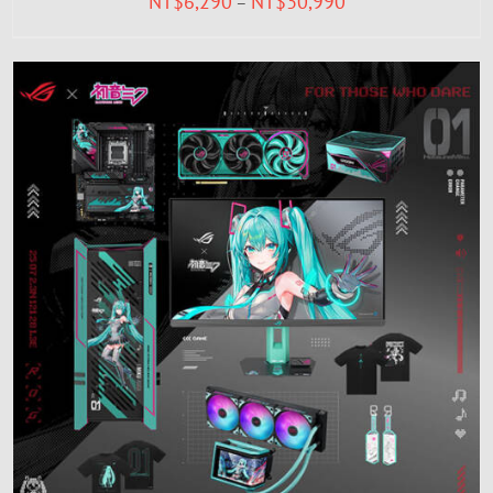
NT$
6,290
NT$
30,990
–