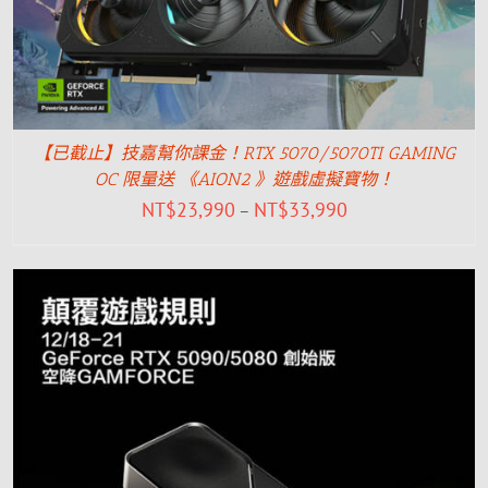
【已截止】技嘉幫你課金！RTX 5070/5070TI GAMING
OC 限量送 《AION2 》遊戲虛擬寶物！
NT$
23,990
NT$
33,990
–