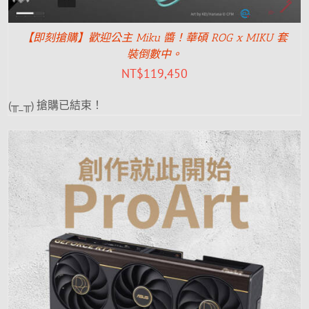
【即刻搶購】歡迎公主 Miku 醬！華碩 ROG x MIKU 套
裝倒數中。
NT$
119,450
(╥_╥) 搶購已結束！