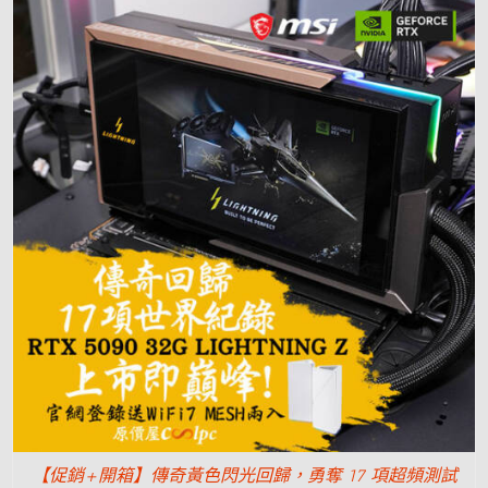
【促銷+開箱】傳奇黃色閃光回歸，勇奪 17 項超頻測試