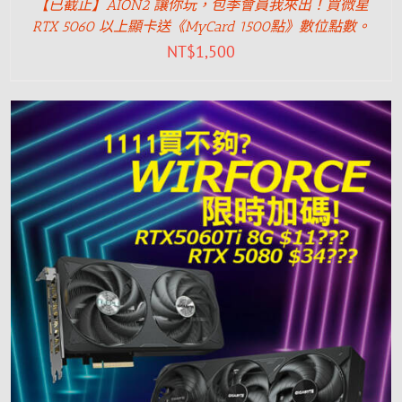
【已截止】AION2 讓你玩，包季會員我來出！買微星
RTX 5060 以上顯卡送《MyCard 1500點》數位點數。
NT$
1,500