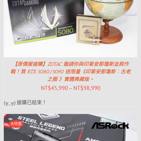
【原價屋搶購】ZOTAC 邀請你與印第安那瓊斯並肩作
戰！買 RTX 5080/5090 送限量《印第安那瓊斯︰古老
之圈 》實體典藏版。
NT$
45,990
NT$
98,990
–
(╥_╥) 搶購已結束！
大特賣