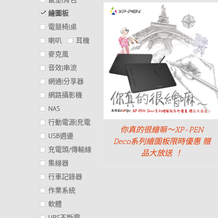
繪圖板
電競椅|桌
喇叭
耳機
麥克風
音效|串流
網通|分享器
網路攝影機
NAS
行動電源|充電
你真的很繪嘛～XP-PEN
USB週邊
Deco系列繪圖板限時優惠 贈
充電頭/傳輸線
品大放送 ！
集線器
行車記錄器
作業系統
軟體
UPS不斷電