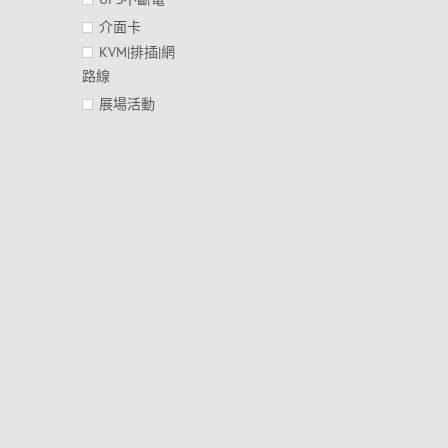
介面卡
KVM|排插|網
路線
展場活動