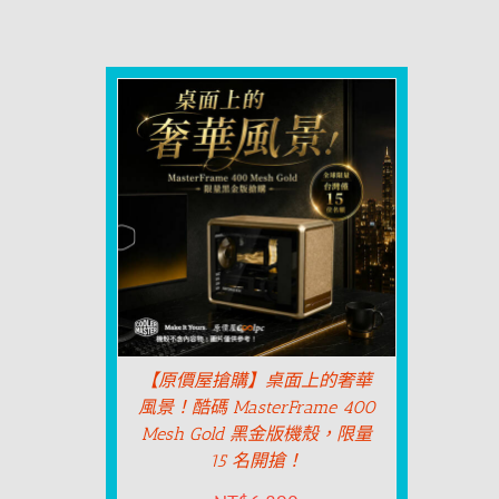
【原價屋搶購】桌面上的奢華
風景！酷碼 MasterFrame 400
Mesh Gold 黑金版機殼，限量
15 名開搶！