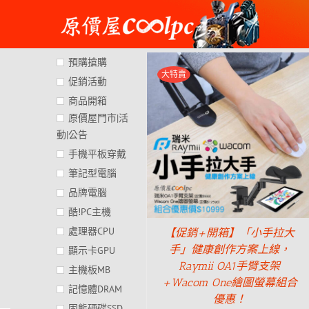
Skip
to
content
預購搶購
大特賣
促銷活動
商品開箱
原價屋門市|活
動|公告
手機平板穿戴
筆記型電腦
品牌電腦
酷!PC主機
處理器CPU
【促銷+開箱】「小手拉大
手」健康創作方案上線，
顯示卡GPU
Raymii OA1手臂支架
主機板MB
+Wacom One繪圖螢幕組合
記憶體DRAM
優惠！
固態硬碟SSD