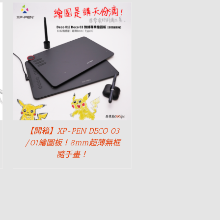
【開箱】XP-PEN DECO 03
/01繪圖板！8mm超薄無框
隨手畫！