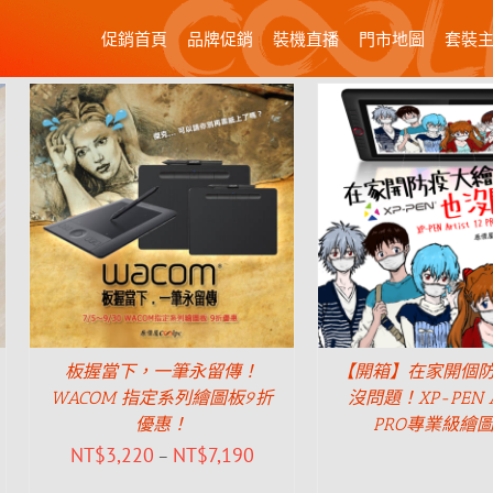
促銷首頁
品牌促銷
裝機直播
門市地圖
套裝
板握當下，一筆永留傳！
【開箱】在家開個
WACOM 指定系列繪圖板9折
沒問題！XP-PEN Art
優惠！
PRO專業級繪
NT$
3,220
NT$
7,190
–