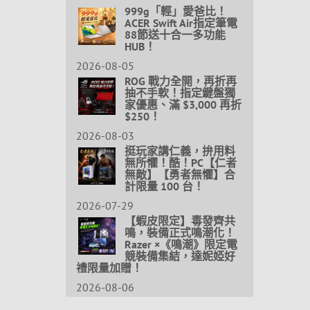
999g「輕」愛爸比！
ACER Swift Air指定筆電
88節送十合一多功能
HUB！
2026-08-05
ROG 戰力全開，再折再
抽不手軟！指定鍵盤獨
家優惠、滿 $3,000 再折
$250！
2026-08-03
挺玩家講仁義，拚用料
無所懼！酷！PC【仁者
無敵】【勇者無懼】合
計限量 100 台！
2026-07-29
【蝦皮限定】毒發齊共
鳴，裝備正式鳴潮化！
Razer ×《鳴潮》限定電
競裝備集結，達妮婭好
禮限量加贈！
2026-08-06