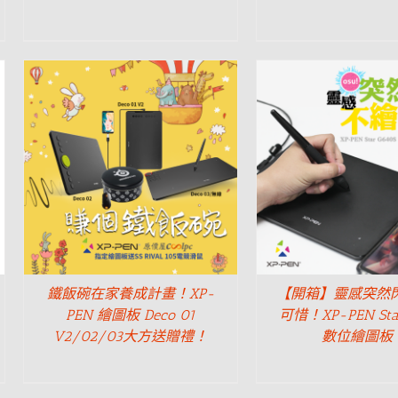
鐵飯碗在家養成計畫！XP-
【開箱】靈感突然閃
PEN 繪圖板 Deco 01
可惜！XP-PEN Sta
V2/02/03大方送贈禮！
數位繪圖板