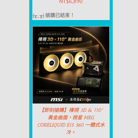
NT$
6,890
(╥_╥) 搶購已結束！
【即刻搶購】裸視 3D & 110°
黃金曲面，微星 MEG
CORELIQUID E15 360 一體式水
冷。