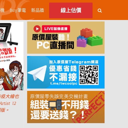
線上估價
主機
Buy筆電
新品牆
防疫大繪也
ist 12
圖版。