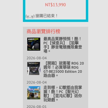
NT$
13,990
(╥_╥) 搶購已結束！
商品瀏覽排行榜
最高品質靜悄悄！酷！
PC【偵查兵】【狙擊
手】靜音電競機限量登
場。
2026-08-04
【開箱】就衝著 ROG 20
週年！必買華碩 ROG
GT-BE25000 Edition 20
路由器。
2026-08-04
走到哪，幻獸都由我掌
握！酷！PC【聖光幻
獸】【混沌幻獸】送你
玩遊戲。
2026-08-01