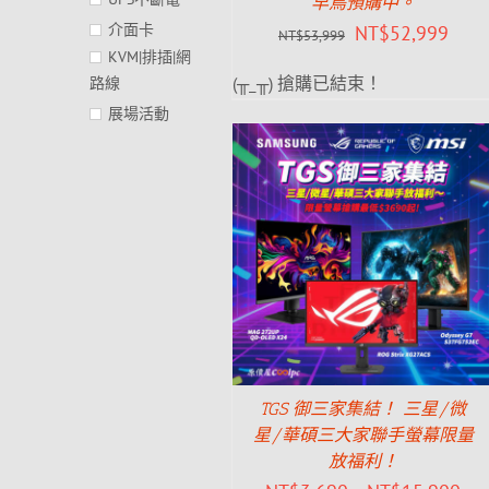
早鳥預購中。
介面卡
NT$
52,999
NT$
53,999
KVM|排插|網
(╥_╥) 搶購已結束！
路線
展場活動
TGS 御三家集結！ 三星/微
星/華碩三大家聯手螢幕限量
放福利！