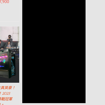
7,900
位真英豪！
2025
G特戰冠軍
出。