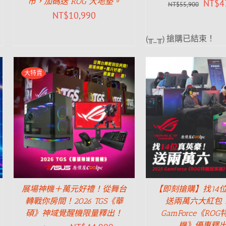
市，加碼送 ROG 大地墊。
NT$
4
NT$
55,900
NT$
10,990
(╥_╥) 搶購已結束！
大特賣
展場神機＋萬元好禮！從舞台
【即刻搶購】找14
轉戰你房間！2026 TGS《華
送兩萬六大紅包！
碩》神域覺醒機限量釋出！
GamForce《RO
機》優惠釋