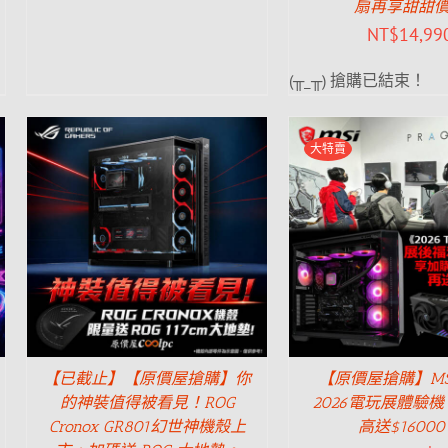
扇再享甜甜
NT$
14,99
(╥_╥) 搶購已結束！
大特賣
【已截止】【原價屋搶購】你
【原價屋搶購】MSI 
的神裝值得被看見！ROG
2026電玩展體驗
Cronox GR801幻世神機殼上
高送$1600