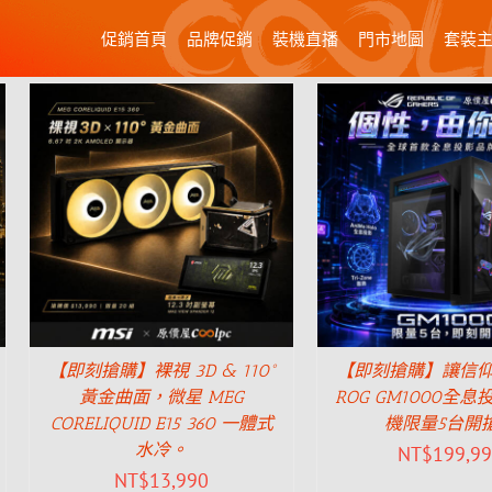
促銷首頁
品牌促銷
裝機直播
門市地圖
套裝
【即刻搶購】裸視 3D & 110°
【即刻搶購】讓信
黃金曲面，微星 MEG
ROG GM1000全
CORELIQUID E15 360 一體式
機限量5台開
水冷。
NT$
199,9
NT$
13,990