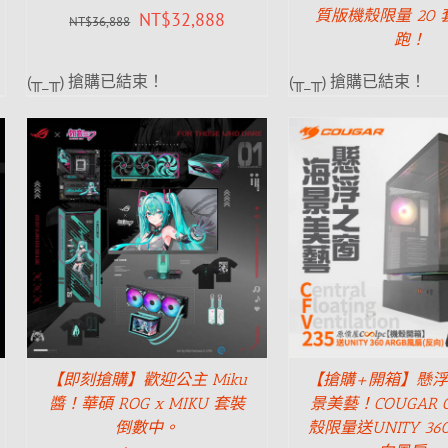
質版機殼限量 20
NT$
32,888
NT$
36,888
跑！
(╥_╥) 搶購已結束！
(╥_╥) 搶購已結束！
【即刻搶購】歡迎公主 Miku
【搶購+開箱】懸
醬！華碩 ROG x MIKU 套裝
景美藝！COUGAR C
倒數中。
殼限量送UNITY 360