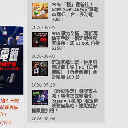
999g「輕」愛爸比！
ACER Swift Air指定筆電
88節送十合一多功能
HUB！
2026-08-05
ROG 戰力全開，再折再
抽不手軟！指定鍵盤獨
家優惠、滿 $3,000 再折
$250！
2026-08-03
挺玩家講仁義，拚用料
無所懼！酷！PC【仁者
無敵】【勇者無懼】合
計限量 100 台！
2026-07-29
【蝦皮限定】毒發齊共
鳴，裝備正式鳴潮化！
Razer ×《鳴潮》限定電
上送七千好
競裝備集結，達妮婭好
電競賽事指
禮限量加贈！
出！
2026-08-06
9,900