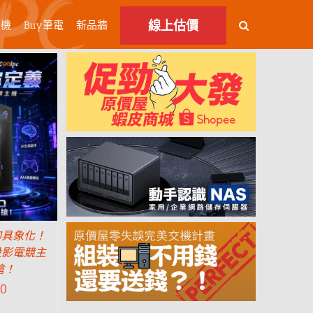
線上估價
主機
Buy筆電
新品牆
仰具象化！
息投影電競主
搶！
90