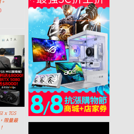
價。
0
x TGS
機，限量最
0！