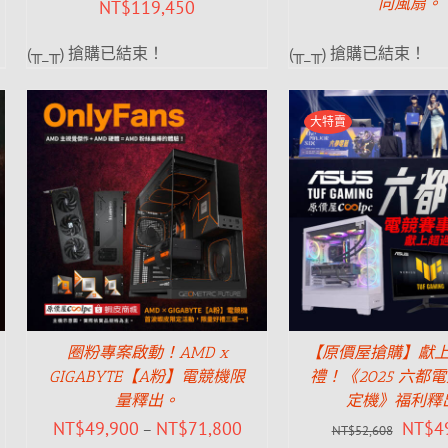
向風扇。
NT$
119,450
(╥_╥) 搶購已結束！
(╥_╥) 搶購已結束！
大特賣
圈粉專案啟動！AMD x
【原價屋搶購】獻
GIGABYTE【A粉】電競機限
禮！《2025 六都
量釋出。
定機》福利釋
NT$
49,900
NT$
71,800
NT$
4
–
NT$
52,608