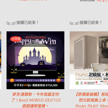
NT$
41,508
(╥_╥) 搶購已結束！
(╥_╥) 搶購已結束！
大特賣
麥克·邁爾斯，今年我贏定你
【原價屋搶購】我
了！BenQ MOBIUZ EX271UZ
把北歐風搬上桌！
遊戲護眼螢幕。
ProArt PA401 W