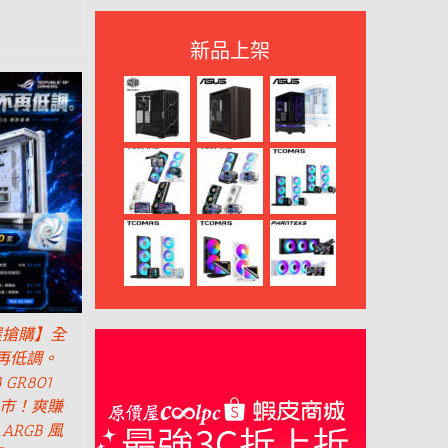
新品上架
屋搶購】全
再低調。
B GR801
上市！爽賺
ARGB 風