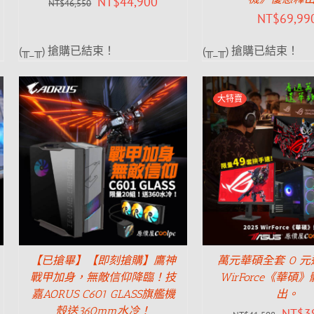
NT$
44,900
NT$
46,550
NT$
69,99
(╥_╥) 搶購已結束！
(╥_╥) 搶購已結束！
大特賣
【已搶畢】【即刻搶購】鷹神
萬元華碩全套 0 元送
戰甲加身，無敵信仰降臨！技
WirForce《華碩
嘉AORUS C601 GLASS旗艦機
出。
殼送360mm水冷！
NT$
3