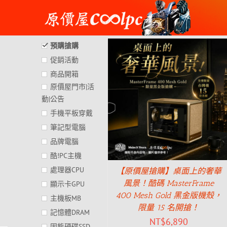
Skip
to
content
預購搶購
促銷活動
商品開箱
原價屋門市|活
動|公告
手機平板穿戴
筆記型電腦
品牌電腦
酷!PC主機
處理器CPU
【原價屋搶購】桌面上的奢華
風景！酷碼 MasterFrame
顯示卡GPU
400 Mesh Gold 黑金版機殼，
主機板MB
限量 15 名開搶！
記憶體DRAM
NT$
6,890
固態硬碟SSD