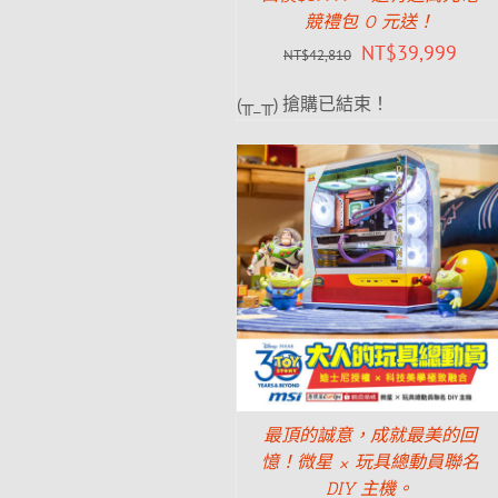
競禮包 0 元送！
NT$
39,999
NT$
42,810
(╥_╥) 搶購已結束！
最頂的誠意，成就最美的回
憶！微星 × 玩具總動員聯名
DIY 主機。