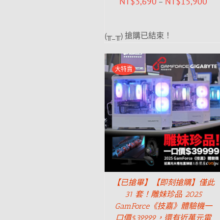
NT$
3,690
NT$
15,900
–
(╥_╥) 搶購已結束！
大特賣
【已搶畢】【即刻搶購】僅此
31 套！雕妹珍品 2025
GamForce《技嘉》體驗機一
口價$39999，還有近萬元電