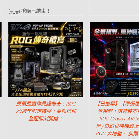
(╥_╥) 搶購已結束！
原價屋邀你見證傳奇！ROG
【已搶畢】【原價
20週年限定特展，最強信仰
景視野，讓神裝不
全配即刻開搶！
ROG Cronox ARG
黑/白幻世神機殼
ROG 大地墊， 加購 