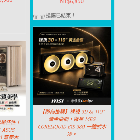
NT$
6,890
(╥_╥) 搶購已結束！
【即刻搶購】裸視 3D & 110°
黃金曲面，微星 MEG
就是任性！
CORELIQUID E15 360 一體式水
ASUS
冷。
ood 燕麥木