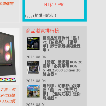
 套搶購開
NT$
13,990
(╥_╥) 搶購已結束！
商品瀏覽排行榜
最高品質靜悄悄！酷！
PC【偵查兵】【狙擊
手】靜音電競機限量登
場。
2026-08-04
【開箱】就衝著 ROG 20
週年！必買華碩 ROG
GT-BE25000 Edition 20
路由器。
2026-08-04
走到哪，幻獸都由我掌
握！酷！PC【聖光幻
浮之窗，海
獸】【混沌幻獸】送你
FV235機
玩遊戲。
 ARGB反
2026-08-01