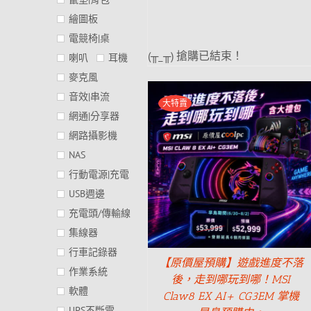
繪圖板
電競椅|桌
(╥_╥) 搶購已結束！
喇叭
耳機
麥克風
音效|串流
大特賣
網通|分享器
網路攝影機
NAS
行動電源|充電
USB週邊
充電頭/傳輸線
集線器
行車記錄器
【原價屋預購】遊戲進度不落
作業系統
後，走到哪玩到哪！MSI
軟體
Claw8 EX AI+ CG3EM 掌機
UPS不斷電