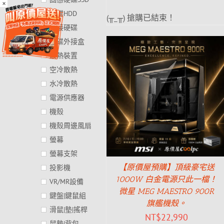
×
硬碟HDD
(╥_╥) 搶購已結束！
外接硬碟
硬碟外接盒
散熱裝置
空冷散熱
水冷散熱
電源供應器
機殼
機殼周邊風扇
螢幕
螢幕支架
【原價屋預購】頂級豪宅送
投影機
1000W 白金電源只此一檔！
VR/MR設備
微星 MEG MAESTRO 900R
鍵盤|鍵鼠組
旗艦機殼。
滑鼠|墊|搖桿
NT$
22,990
鼠墊|背包