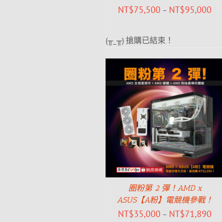
NT$
75,500
NT$
95,000
–
(╥_╥) 搶購已結束！
圈粉第 2 彈！AMD x
ASUS【A粉】電競機參戰！
NT$
35,000
NT$
71,890
–