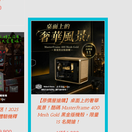
0
【原價屋搶購】桌面上的奢華
風景！酷碼 MasterFrame 400
！2025
Mesh Gold 黑金版機殼，限量
》體驗機釋
15 名開搶！
9,900