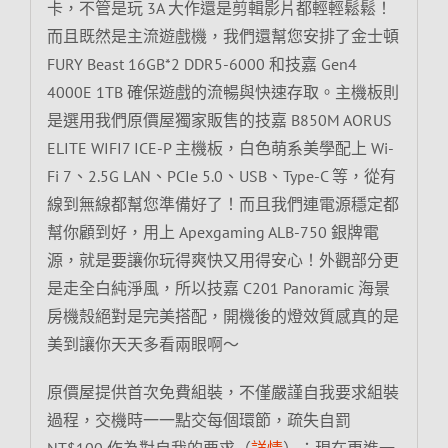
卡，不管是玩 3A 大作還是剪輯影片都輕輕鬆鬆！
而且既然是主流遊戲機，我們還幫您安排了金士頓
FURY Beast 16GB*2 DDR5-6000 和技嘉 Gen4
4000E 1TB 確保遊戲的流暢與快速存取。主機板則
是選用我們原價屋獨家販售的技嘉 B850M AORUS
ELITE WIFI7 ICE-P 主機板，白色萌系美學配上 Wi-
Fi 7、2.5G LAN、PCIe 5.0、USB、Type-C 等，從有
線到無線都幫您準備好了！而且我們連電源穩定都
幫你顧到好，用上 Apexgaming ALB-750 銀牌電
源，就是要讓你玩得爽快又用得安心！外觀部分更
是走全白純淨風，所以技嘉 C201 Panoramic 海景
房機殼絕對是完美搭配，開機後的燈效質感真的是
美到讓你天天多看兩眼啊～
原價屋提供首次免費組裝，不僅嚴謹自我要求組裝
過程，交機時一一點交每個環節，疏失自罰
NT$100 作為對自我的要求（
詳情
）；現在更進一