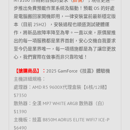
步推出免費預載作業系統及驅動！預載 OS 的好處
是電腦搬回家開機即用，一律安裝當前最新穩定版
本（目前 25H2），安裝過程也順道測試硬體運
作，將新品故障率降至為零。一直以來，原價屋推
出的每一項服務都是業界首創，安心交機自我要求
至今仍是業界唯一，每一項措施都是為了讓您更放
心，我們實際在做事而非只靠吹噓！
【搶購商品】：
2025 GamForce《技嘉》體驗機
主機詳細規格：
處理器：AMD R5 9600X代理盒裝【6核/12緒】
$7350
散熱器：全漢 MP7 WHITE ARGB 散熱器（白）
$1390
主機板：技嘉 B850M AORUS ELITE WIFI7 ICE-P
$6490