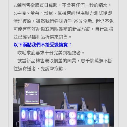
2.保固皆從購買日算起，不會有任何一秒的縮水。
3.主機、螢幕、滑鼠、耳機皆經現場壓力測試後即
清理復原，雖然我們強調近乎 99% 全新…但仍不免
可能有些許刮傷或肉眼難辨的新品瑕疵，自行認賠
並已經以福利品折價來銷售。
以下兩點我們不接受退換貨：
– 吹毛求疵要求十分完美到極致者。
– 欲當新品轉售賺取價差的同業，想千挑萬選不斷
往返寄送者，先說聲抱歉。