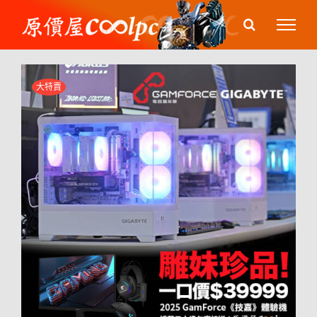
Skip
to
content
大特賣