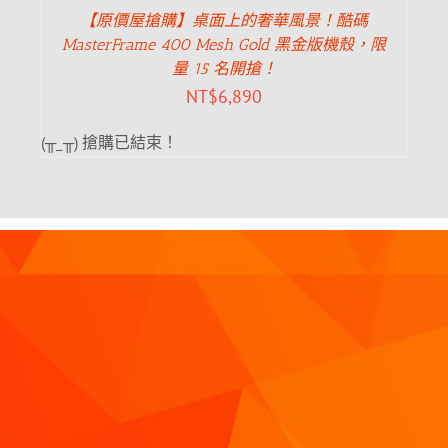
【原價屋搶購】桌面上的奢華風景！酷碼
MasterFrame 400 Mesh Gold 黑金版機殼，限
量 15 名開搶！
NT$
6,890
(╥_╥) 搶購已結束！