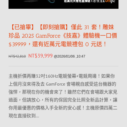
【已搶畢】【即刻搶購】僅此 31 套！雕妹
珍品 2025 GamForce《技嘉》體驗機一口價
$39999，還有近萬元電競禮包 0 元送！
NT$
39,999
NT$
42,810
@2026/01/06 ,10:47
主機折價再賺32吋160Hz電競螢幕+電競周邊！如果你
上個月沒來得及去 GamForce 會場親自感受這台機器的
強悍，那現在你的機會來了！雖然它們在會場跟大家見
過面，但請放心，所有的保固完全比照全新品計算，讓
你用最優惠的價格入手全新的安心感！主機原價四萬二
現在直接砍到…