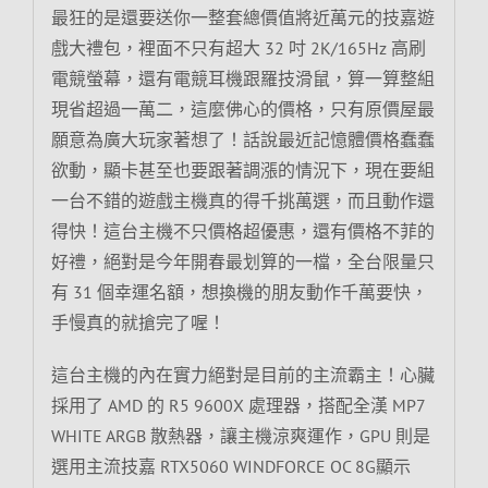
最狂的是還要送你一整套總價值將近萬元的技嘉遊
戲大禮包，裡面不只有超大 32 吋 2K/165Hz 高刷
電競螢幕，還有電競耳機跟羅技滑鼠，算一算整組
現省超過一萬二，這麼佛心的價格，只有原價屋最
願意為廣大玩家著想了！話說最近記憶體價格蠢蠢
欲動，顯卡甚至也要跟著調漲的情況下，現在要組
一台不錯的遊戲主機真的得千挑萬選，而且動作還
得快！這台主機不只價格超優惠，還有價格不菲的
好禮，絕對是今年開春最划算的一檔，全台限量只
有 31 個幸運名額，想換機的朋友動作千萬要快，
手慢真的就搶完了喔！
這台主機的內在實力絕對是目前的主流霸主！心臟
採用了 AMD 的 R5 9600X 處理器，搭配全漢 MP7
WHITE ARGB 散熱器，讓主機涼爽運作，GPU 則是
選用主流技嘉 RTX5060 WINDFORCE OC 8G顯示