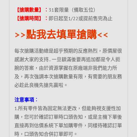
【搶購數量】：
31套限量（備取五位）
【搶購時間】：
即日起至1/22或提前售完為止
>>點我去填單搶購<<
每次搶購活動總是超乎預期的反應熱烈，原價屋很
感謝大家的支持.. 一旦額滿後要再追加都是令人扼
腕的答案，由於資源掌握在原廠端非我們能力所
及，再次強調本次搶購數量有限，有需要的朋友務
必趁此良機先搶先贏啦。
注意事項︰
1.所有零件皆為固定無法更改，但能夠視支援性加
購，您可於確認訂單時口頭告知，或是主機下單後
直接再到估價系統下單加購零件，同樣待確認訂單
時，口頭告知合併訂單即可。