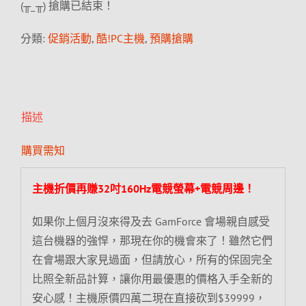
(╥_╥) 搶購已結束！
分類:
促銷活動
,
酷!PC主機
,
預購搶購
描述
購買需知
主機折價再賺32吋160Hz電競螢幕+電競周邊！
如果你上個月沒來得及去 GamForce 會場親自感受
這台機器的強悍，那現在你的機會來了！雖然它們
在會場跟大家見過面，但請放心，所有的保固完全
比照全新品計算，讓你用最優惠的價格入手全新的
安心感！主機原價四萬二現在直接砍到$39999，