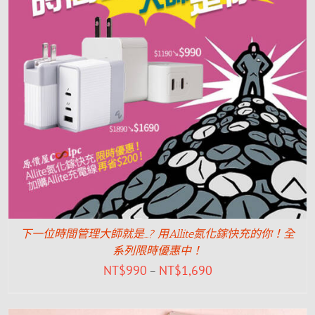
下一位時間管理大師就是…? 用Allite氮化鎵快充的你！全
系列限時優惠中！
NT$
990
NT$
1,690
–