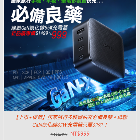
【上市+促銷】居家旅行多裝置快充必備良藥。綠聯
GaN氮化鎵65W充電器只要$999！
NT$
999
NT$
1,499