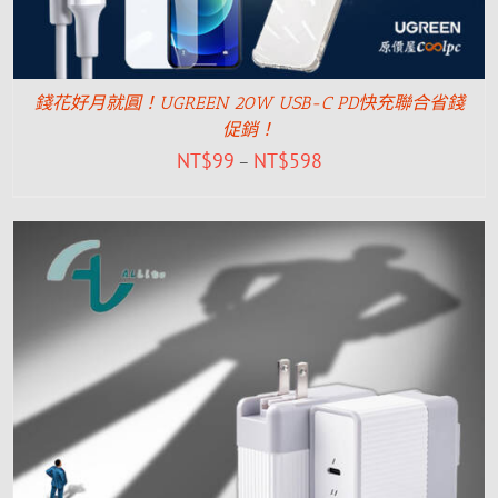
錢花好月就圓！UGREEN 20W USB-C PD快充聯合省錢
促銷！
NT$
99
NT$
598
–