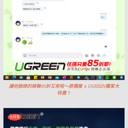
讓他臉綠的綠聯85折又來啦～原價屋 x UGREEN獨家大
特賣！
大特賣