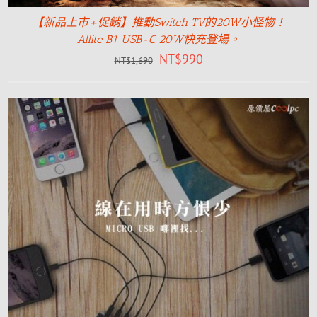
【新品上市+促銷】推動Switch TV的20W小怪物！
Allite B1 USB-C 20W快充登場。
NT$
990
NT$
1,690