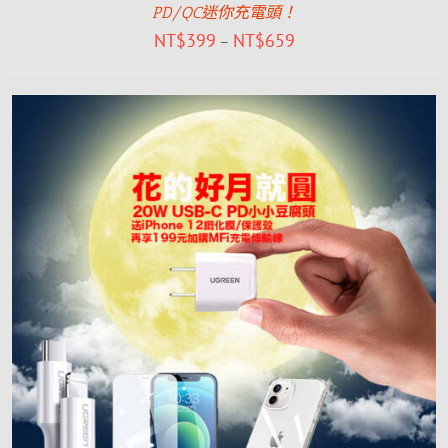
PD/QC迷你充電頭！
NT$
399
NT$
659
–