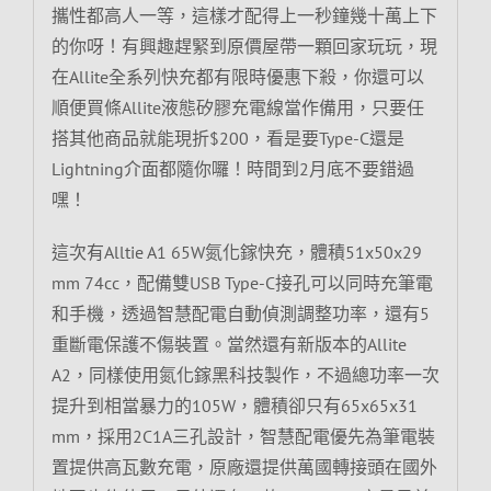
攜性都高人一等，這樣才配得上一秒鐘幾十萬上下
的你呀！有興趣趕緊到原價屋帶一顆回家玩玩，現
在Allite全系列快充都有限時優惠下殺，你還可以
順便買條Allite液態矽膠充電線當作備用，只要任
搭其他商品就能現折$200，看是要Type-C還是
Lightning介面都隨你囉！時間到2月底不要錯過
嘿！
這次有Alltie A1 65W氮化鎵快充，體積51x50x29
mm 74cc，配備雙USB Type-C接孔可以同時充筆電
和手機，透過智慧配電自動偵測調整功率，還有5
重斷電保護不傷裝置。當然還有新版本的Allite
A2，同樣使用氮化鎵黑科技製作，不過總功率一次
提升到相當暴力的105W，體積卻只有65x65x31
mm，採用2C1A三孔設計，智慧配電優先為筆電裝
置提供高瓦數充電，原廠還提供萬國轉接頭在國外