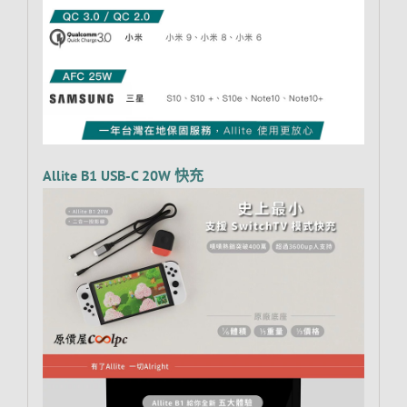
Allite B1 USB-C 20W 快充