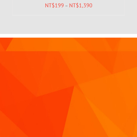
NT$
199
NT$
1,390
–