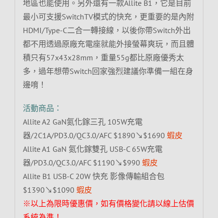
地區也能使用。另外還有一款Allite B1，它是目前
最小可支援SwitchTV模式的快充，更重要的是內附
HDMI/Type-C二合一轉接線，以後你帶Switch外出
都不用透過原廠充電座就能外接螢幕爽玩，而且體
積只有57x43x28mm，重量55g都比原廠優秀太
多，過年想帶Switch回家強烈建議你準備一組在身
邊唷！
活動商品：
Allite A2 GaN氮化鎵三孔 105W充電
器/2C1A/PD3.0/QC3.0/AFC $1890↘$1690
蝦皮
Allite A1 GaN 氮化鎵雙孔 USB-C 65W充電
器/PD3.0/QC3.0/AFC $1190↘$990
蝦皮
Allite B1 USB-C 20W 快充 影像傳輸組合包
$1390↘$1090
蝦皮
※以上為限時優惠價，如有價格變化請以線上估價
系統為準！