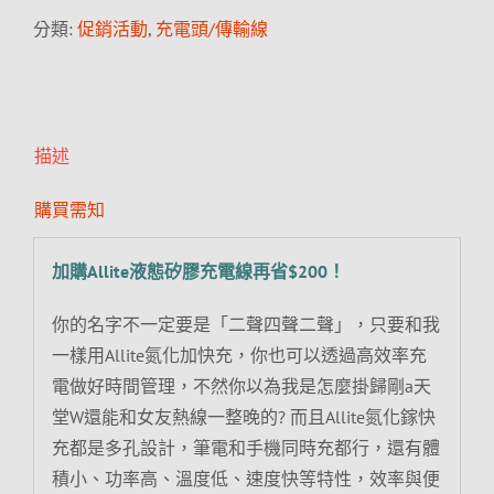
分類:
促銷活動
,
充電頭/傳輸線
描述
購買需知
加購Allite液態矽膠充電線再省$200！
你的名字不一定要是「二聲四聲二聲」，只要和我
一樣用Allite氮化加快充，你也可以透過高效率充
電做好時間管理，不然你以為我是怎麼掛歸剛a天
堂W還能和女友熱線一整晚的? 而且Allite氮化鎵快
充都是多孔設計，筆電和手機同時充都行，還有體
積小、功率高、溫度低、速度快等特性，效率與便