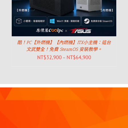
酷！PC【外燃機】【內燃機】ITX小主機：這台
文武雙全！免費 SteamOS 安裝教學。
NT$
32,900
NT$
64,900
–