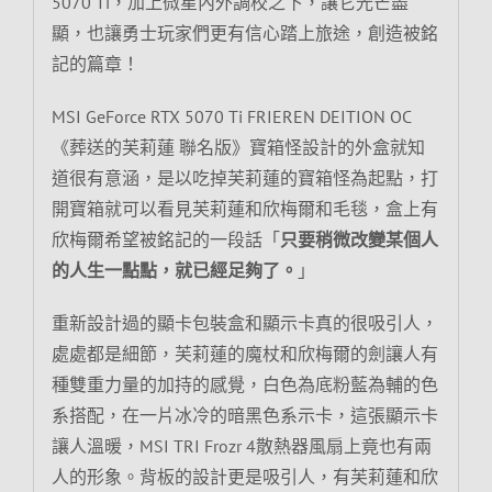
5070 Ti，加上微星內外調校之下，讓它光芒盡
顯，也讓勇士玩家們更有信心踏上旅途，創造被銘
記的篇章！
MSI GeForce RTX 5070 Ti FRIEREN DEITION OC
《葬送的芙莉蓮 聯名版》寶箱怪設計的外盒就知
道很有意涵，是以吃掉芙莉蓮的寶箱怪為起點，打
開寶箱就可以看見芙莉蓮和欣梅爾和毛毯，盒上有
欣梅爾希望被銘記的一段話「
只要稍微改變某個人
的人生一點點，就已經足夠了。
」
重新設計過的顯卡包裝盒和顯示卡真的很吸引人，
處處都是細節，芙莉蓮的魔杖和欣梅爾的劍讓人有
種雙重力量的加持的感覺，白色為底粉藍為輔的色
系搭配，在一片冰冷的暗黑色系示卡，這張顯示卡
讓人溫暖，MSI TRI Frozr 4散熱器風扇上竟也有兩
人的形象。背板的設計更是吸引人，有芙莉蓮和欣