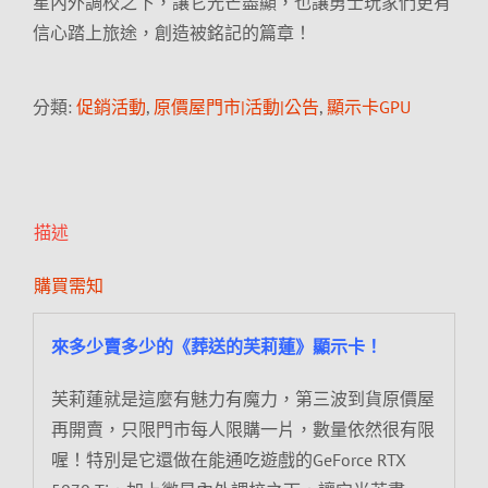
星內外調校之下，讓它光芒盡顯，也讓勇士玩家們更有
信心踏上旅途，創造被銘記的篇章！
分類:
促銷活動
,
原價屋門市|活動|公告
,
顯示卡GPU
描述
購買需知
來多少賣多少的《葬送的芙莉蓮》顯示卡！
芙莉蓮就是這麼有魅力有魔力，第三波到貨原價屋
再開賣，只限門市每人限購一片，數量依然很有限
喔！特別是它還做在能通吃遊戲的GeForce RTX