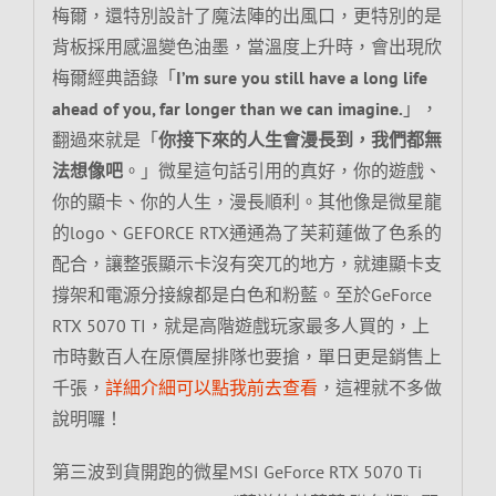
梅爾，還特別設計了魔法陣的出風口，更特別的是
背板採用感溫變色油墨，當溫度上升時，會出現欣
梅爾經典語錄「
I’m sure you still have a long life
ahead of you, far longer than we can imagine.
」，
翻過來就是「
你接下來的人生會漫長到，我們都無
法想像吧
。」微星這句話引用的真好，你的遊戲、
你的顯卡、你的人生，漫長順利。其他像是微星龍
的logo、GEFORCE RTX通通為了芙莉蓮做了色系的
配合，讓整張顯示卡沒有突兀的地方，就連顯卡支
撐架和電源分接線都是白色和粉藍。至於GeForce
RTX 5070 TI，就是高階遊戲玩家最多人買的，上
市時數百人在原價屋排隊也要搶，單日更是銷售上
千張，
詳細介細可以點我前去查看
，這裡就不多做
說明囉！
第三波到貨開跑的微星MSI GeForce RTX 5070 Ti