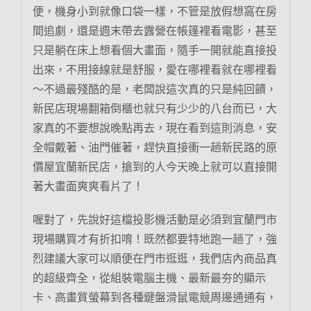
便，機身小到就像口袋一樣，不管是放假想窩在房
間追劇，還是週末帶去露營在帳篷裡看電影，甚至
只是躺在床上想看個大畫面，隨手一開就能直接投
出來，不用接線就是舒服，愛在哪裡看就在哪裡看
～不過最殘酷的是，老闆說這次真的只是純回饋，
新民店現場翻箱倒櫃也就只有少少的八台而已，大
家真的不要想說晚點再去，現在看到這則消息，安
全帽戴著、油門催著，趕快直接衝一趟新民路的原
價屋宜蘭新民店，搶到的人今天晚上就可以直接開
著大畫面爽爽看片了！
喔對了，先說好這檔投影機活動是必須到宜蘭門市
現場購買才有折扣唷！既然都要特地跑一趟了，強
烈建議大家可以順便在門市逛逛，我們店內商品真
的超級齊全，從組裝電腦主機、最新最夯的顯示
卡、高畫質螢幕到各種鍵盤滑鼠電競周邊通通有，