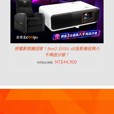
把電影院搬回家！BenQ X500i 4K投影機狂降八
千再送沙發！
NT$
44,900
NT$
52,900