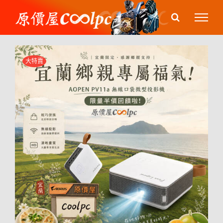
Skip
to
content
大特賣