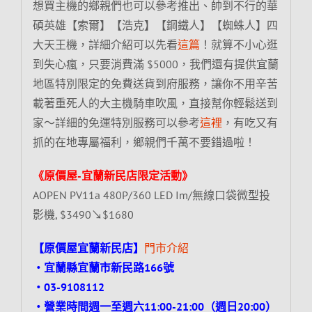
想買主機的鄉親們也可以參考推出、帥到不行的華
碩英雄【索爾】【浩克】【鋼鐵人】【蜘蛛人】四
大天王機，詳細介紹可以先看
這篇
！就算不小心逛
到失心瘋，只要消費滿 $5000，我們還有提供宜蘭
地區特別限定的免費送貨到府服務，讓你不用辛苦
載著重死人的大主機騎車吹風，直接幫你輕鬆送到
家～詳細的免運特別服務可以參考
這裡
，有吃又有
抓的在地專屬福利，鄉親們千萬不要錯過啦！
《原價屋-宜蘭新民店限定活動》
AOPEN PV11a 480P/360 LED Im/無線口袋微型投
影機, $3490↘$1680
【原價屋宜蘭新民店】
門市介紹
‧宜蘭縣宜蘭市新民路166號
‧03-9108112
‧營業時間週一至週六11:00-21:00（週日20:00）