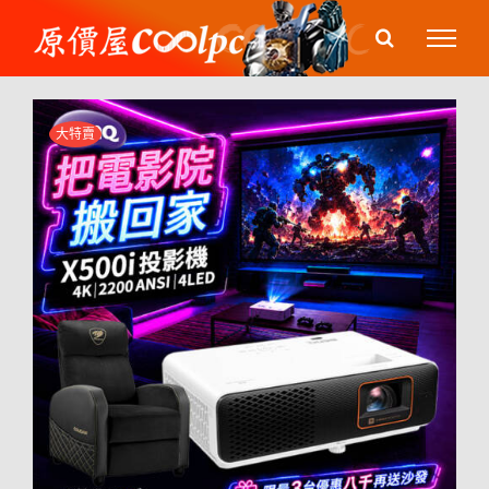
Skip
to
content
大特賣