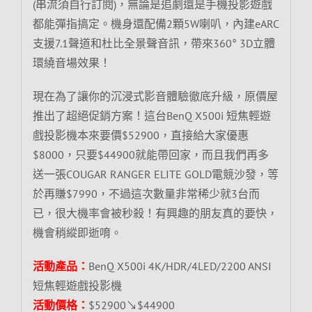
(串流須自行訂閱)，無論是追劇還是手機投影遊戲
都能彈指搞定。機身還配備2顆5W喇叭，內建eARC
支援7.1聲道和杜比全景聲音訊，帶來360° 3D立體
環繞音場效果！
現在為了讓你的沉浸式影音體驗徹底升級，原價屋
推出了超絕促銷方案！這台BenQ X500i 短焦輕遊
戲投影機本來要價$52900，直接給大家優惠
$8000，只要$44900就能帶回家，而且我們再多
送一張COUGAR RANGER ELITE GOLD電競沙發，等
於再賺$7990，不過這次數量非常稀少就3台而
已，很大機率會被秒殺！有興趣的朋友真的要快，
機會稍縱即逝唷。
活動產品：
BenQ X500i 4K/HDR/4LED/2200 ANSI
短焦輕遊戲投影機
活動價格：
$52900↘$44900