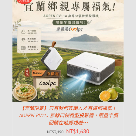
大特賣
【宜蘭限定】只有我們宜蘭人才有這個福氣！
AOPEN PV11a 無線口袋微型投影機，限量半價
回饋在地鄉親啦～
NT$
1,680
NT$
3,490