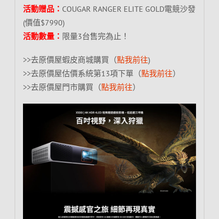
活動贈品：
COUGAR RANGER ELITE GOLD電競沙發
(價值$7990)
活動數量：
限量3台售完為止！
>>去原價屋蝦皮商城購買（
點我前往
)
>>去原價屋估價系統第13項下單（
點我前往
）
>>去原價屋門市購買（
點我前往
）