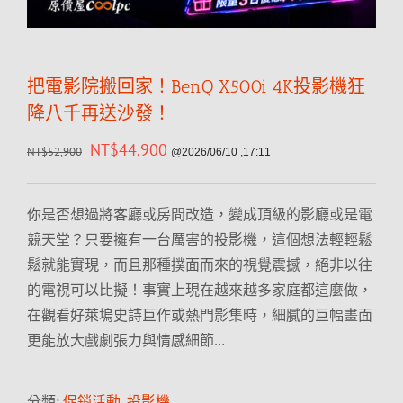
把電影院搬回家！BenQ X500i 4K投影機狂
降八千再送沙發！
NT$
44,900
NT$
52,900
@2026/06/10 ,17:11
你是否想過將客廳或房間改造，變成頂級的影廳或是電
競天堂？只要擁有一台厲害的投影機，這個想法輕輕鬆
鬆就能實現，而且那種撲面而來的視覺震撼，絕非以往
的電視可以比擬！事實上現在越來越多家庭都這麼做，
在觀看好萊塢史詩巨作或熱門影集時，細膩的巨幅畫面
更能放大戲劇張力與情感細節…
分類:
促銷活動
,
投影機