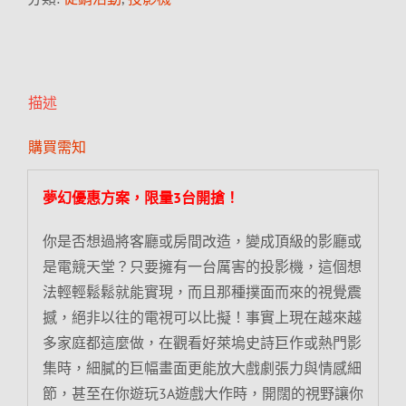
描述
購買需知
夢幻優惠方案，限量3台開搶！
你是否想過將客廳或房間改造，變成頂級的影廳或
是電競天堂？只要擁有一台厲害的投影機，這個想
法輕輕鬆鬆就能實現，而且那種撲面而來的視覺震
撼，絕非以往的電視可以比擬！事實上現在越來越
多家庭都這麼做，在觀看好萊塢史詩巨作或熱門影
集時，細膩的巨幅畫面更能放大戲劇張力與情感細
節，甚至在你遊玩3A遊戲大作時，開闊的視野讓你