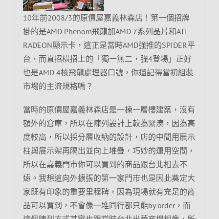
10年前2008/3的原價屋嘉義林森店！第一個招牌
掛的是AMD Phenom飛龍加AMD 7系列晶片和ATI
RADEON顯示卡，這正是當時AMD強推的SPIDER平
台，而直招橫招上的「獨一無二，強4登場」正好
也是AMD 4核飛龍處理器口號，你還記得當初組裝
市場的主流規格嗎？
當時的原價屋嘉義林森店是一棟一層樓建築，沒有
額外的倉庫，所以在陳列設計上較為緊湊，因為高
度較高，所以採分層收納的設計，店的中間用展示
柱與展示架再隔出並向上堆疊，巧妙的運用空間，
所以在嘉義門市你可以買到的商品跟台北相去不
遠。我想這向外擴張的第一家門市也是因此奠定大
家既有印象的重要里程碑，因為現場就有充足的商
品可以買到，不會像一堆同行都只能by order，而
這個陳列方式其實也跟當時台北光華商場相像，所