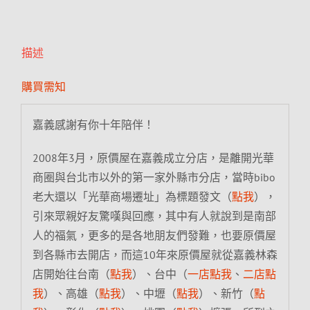
描述
購買需知
嘉義感謝有你十年陪伴！
2008年3月，原價屋在嘉義成立分店，是離開光華
商圈與台北市以外的第一家外縣市分店，當時bibo
老大還以「光華商場遷址」為標題發文（
點我
），
引來眾親好友驚嘆與回應，其中有人就說到是南部
人的福氣，更多的是各地朋友們發難，也要原價屋
到各縣市去開店，而這10年來原價屋就從嘉義林森
店開始往台南（
點我
）、台中（
一店點我
、
二店點
我
）、高雄（
點我
）、中壢（
點我
）、新竹（
點