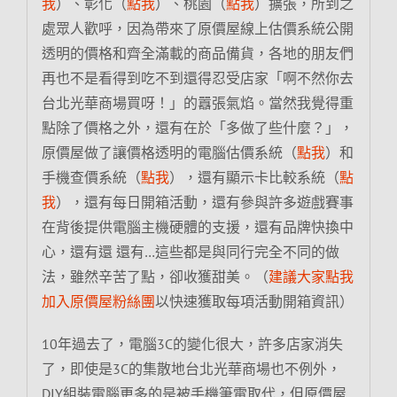
我
）、彰化（
點我
）、桃園（
點我
）擴張，所到之
處眾人歡呼，因為帶來了原價屋線上估價系統公開
透明的價格和齊全滿載的商品備貨，各地的朋友們
再也不是看得到吃不到還得忍受店家「啊不然你去
台北光華商場買呀！」的囂張氣焰。當然我覺得重
點除了價格之外，還有在於「多做了些什麼？」，
原價屋做了讓價格透明的電腦估價系統（
點我
）和
手機查價系統（
點我
），還有顯示卡比較系統（
點
我
），還有每日開箱活動，還有參與許多遊戲賽事
在背後提供電腦主機硬體的支援，還有品牌快換中
心，還有還 還有…這些都是與同行完全不同的做
法，雖然辛苦了點，卻收獲甜美。（
建議大家點我
加入原價屋粉絲團
以快速獲取每項活動開箱資訊）
10年過去了，電腦3C的變化很大，許多店家消失
了，即使是3C的集散地台北光華商場也不例外，
DIY組裝電腦更多的是被手機筆電取代，但原價屋