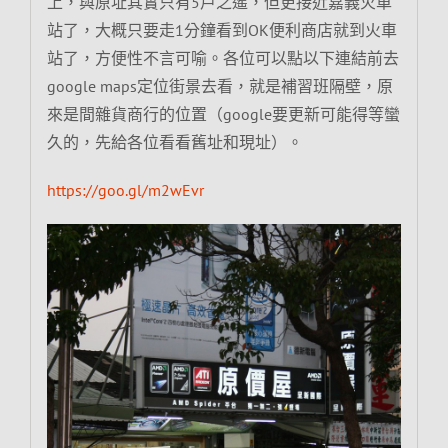
上，與原址其實只有5戶之遙，但更接近嘉義火車
站了，大概只要走1分鐘看到OK便利商店就到火車
站了，方便性不言可喻。各位可以點以下連結前去
google maps定位街景去看，就是補習班隔壁，原
來是間雜貨商行的位置（google要更新可能得等蠻
久的，先給各位看看舊址和現址）。
https://goo.gl/m2wEvr