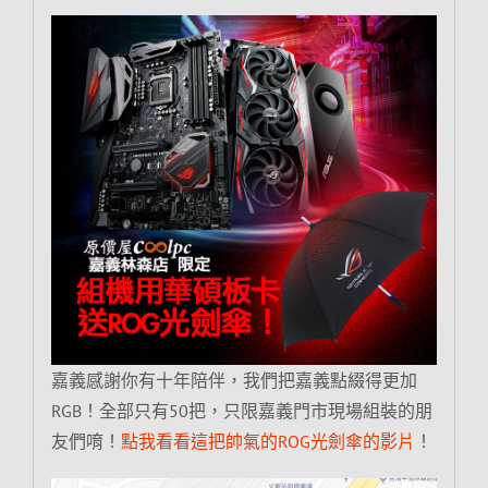
嘉義感謝你有十年陪伴，我們把嘉義點綴得更加
RGB！全部只有50把，只限嘉義門市現場組裝的朋
友們唷！
點我看看這把帥氣的ROG光劍傘的影片
！