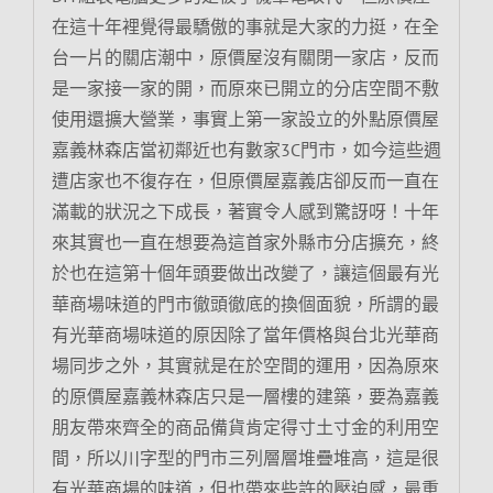
在這十年裡覺得最驕傲的事就是大家的力挺，在全
台一片的關店潮中，原價屋沒有關閉一家店，反而
是一家接一家的開，而原來已開立的分店空間不敷
使用還擴大營業，事實上第一家設立的外點原價屋
嘉義林森店當初鄰近也有數家3C門市，如今這些週
遭店家也不復存在，但原價屋嘉義店卻反而一直在
滿載的狀況之下成長，著實令人感到驚訝呀！十年
來其實也一直在想要為這首家外縣市分店擴充，終
於也在這第十個年頭要做出改變了，讓這個最有光
華商場味道的門市徹頭徹底的換個面貌，所謂的最
有光華商場味道的原因除了當年價格與台北光華商
場同步之外，其實就是在於空間的運用，因為原來
的原價屋嘉義林森店只是一層樓的建築，要為嘉義
朋友帶來齊全的商品備貨肯定得寸土寸金的利用空
間，所以川字型的門市三列層層堆疊堆高，這是很
有光華商場的味道，但也帶來些許的壓迫感，最重