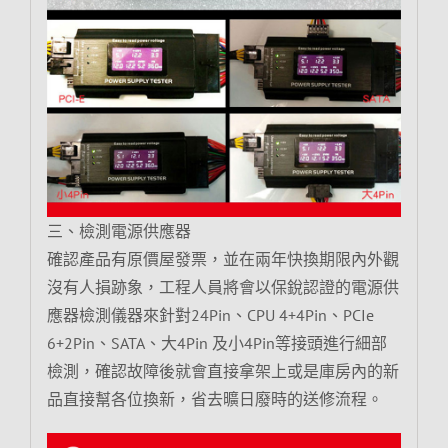
三、檢測電源供應器
確認產品有原價屋發票，並在兩年快換期限內外觀
沒有人損跡象，工程人員將會以保銳認證的電源供
應器檢測儀器來針對24Pin、CPU 4+4Pin、PCIe
6+2Pin、SATA、大4Pin 及小4Pin等接頭進行細部
檢測，確認故障後就會直接拿架上或是庫房內的新
品直接幫各位換新，省去曠日廢時的送修流程。