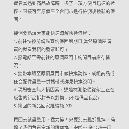
費者當遇到商品故障時，多了一項方便且迅速的途
徑，直接可至原價屋全台門市進行檢測後換新的保
固。
幾個要點讓大家能快速瞭解快換流程：
1. 前往快換前請先查詢保固到期日(當然原價屋購
買的就看我們的發票即可!)
2. 撥電話至需前往的原價屋門市詢問目前庫存情
況。
3. 攜帶本體至原價屋門市做快換動作，成組商品或
任合配件盡量一併攜帶或詳見快換說明。
4. 現場審查無人損因素，通過檢測後便從架上正在
販售的新品拆封予以對換。(不是備品良品)
5. 換回的新品回家繼續操..XD
買回去就盡量用，猛力操！只要別去亂拆亂摔，操
壞了我們負責拿新的跟你換！安啦～ 全台唯一用