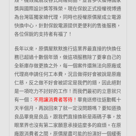
獎與國際設計獎等殊榮。現在保銳正式授權視博通
為台灣區獨家總代理，同時也授權原價屋成立電源
快換中心，針對保銳電源提供更便利的售後服務，
各位保銳的支持者有福了！
長年以來，原價屋默默進行這業界最直接的快換任
務已超過十數個年頭，做這項服務除了要拿自己的
全新庫存做更換之外，每一個案件還無法向原廠或
代理商申請任何工本費，況且做得好會被說是原廠
仁慈，反之做不好會被認定是我們的錯，因此絕對
是一項吃力不討好的工作！而我們最初的立意就只
有一個：
不用讓消費者等待！
畢竟送修往返動輒十
天半個月，再說回來了就一定沒問題嗎？要知道換
良品畢竟是良品，跟我們直接換新是兩碼子事，放
眼業界也沒有第二家願意承接這麼多的麻煩。在原
廠跟消費者之間，原價屋盡可能的扮演好一個緩衝