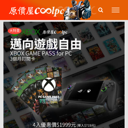
Skip
to
content
大特賣