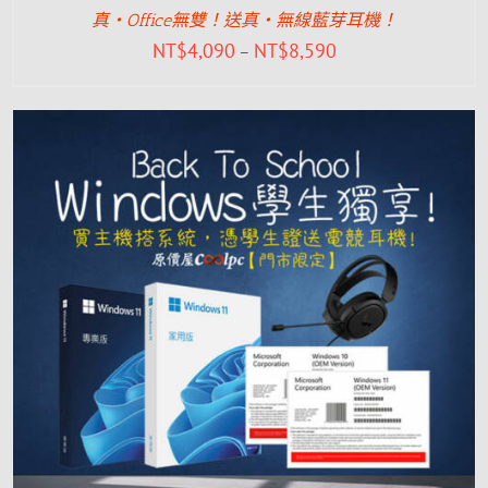
真‧Office無雙！送真‧無線藍芽耳機！
NT$
4,090
NT$
8,590
–