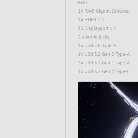
Rear
1x RJ45 Gigabit Ethernet
1x HDMI 1.4
1x Displayport 1.4
3 x Audio jacks
4x USB 2.0 Type-A
1x USB 3.2 Gen 2 Type-A
2x USB 3.2 Gen 1 Type-A
1x USB 3.2 Gen 2 Type-C