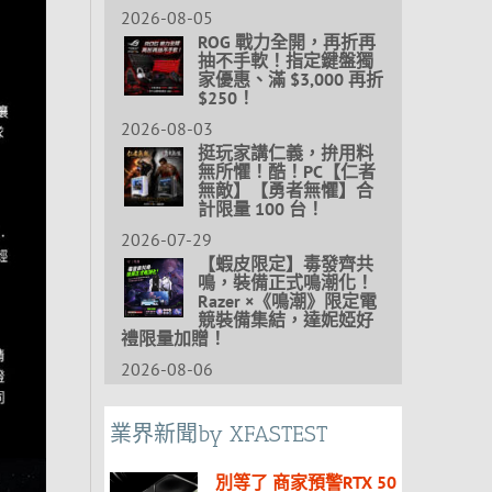
2026-08-05
ROG 戰力全開，再折再
抽不手軟！指定鍵盤獨
家優惠、滿 $3,000 再折
$250！
2026-08-03
挺玩家講仁義，拚用料
無所懼！酷！PC【仁者
無敵】【勇者無懼】合
計限量 100 台！
2026-07-29
【蝦皮限定】毒發齊共
鳴，裝備正式鳴潮化！
Razer ×《鳴潮》限定電
競裝備集結，達妮婭好
禮限量加贈！
2026-08-06
業界新聞by XFASTEST
別等了 商家預警RTX 50