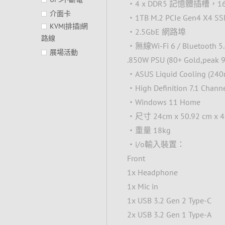
‧4 x DDR5 記憶體插槽，1
介面卡
‧1TB M.2 PCIe Gen4 X4
KVM|排插|網
‧2.5GbE 網路埠
路線
‧無線Wi-Fi 6 / Bluetooth 5.
展場活動
.850W PSU (80+ Gold,peak 
‧ASUS Liquid Cooling (24
‧High Definition 7.1 Chann
‧Windows 11 Home
‧尺寸 24cm x 50.92 cm x 4
‧重量 18kg
‧i/o輸入裝置：
Front
1x Headphone
1x Mic in
1x USB 3.2 Gen 2 Type-C
2x USB 3.2 Gen 1 Type-A