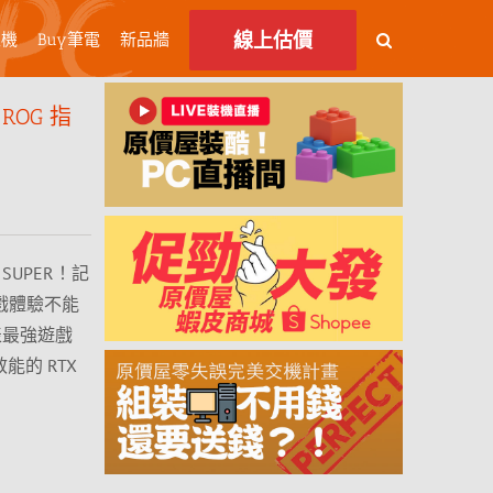
線上估價
主機
Buy筆電
新品牆
OG 指
 SUPER！記
戲體驗不能
表最強遊戲
 效能的 RTX