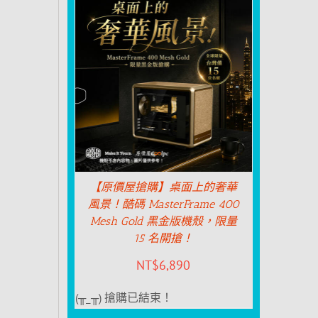
【原價屋搶購】桌面上的奢華
風景！酷碼 MasterFrame 400
Mesh Gold 黑金版機殼，限量
15 名開搶！
NT$
6,890
(╥_╥) 搶購已結束！