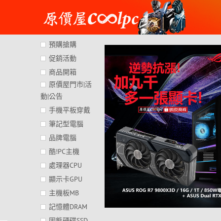
Skip
to
content
預購搶購
促銷活動
商品開箱
原價屋門市|活
動|公告
手機平板穿戴
筆記型電腦
品牌電腦
酷!PC主機
處理器CPU
顯示卡GPU
主機板MB
記憶體DRAM
固態硬碟SSD