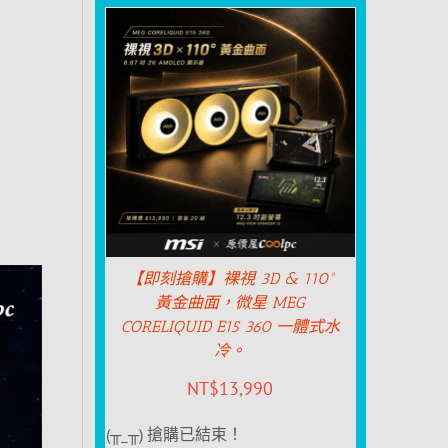
【即刻搶購】裸視 3D & 110°
黃金曲面，微星 MEG
CORELIQUID E15 360 一體式水
冷。
NT$
13,990
(╥_╥) 搶購已結束！