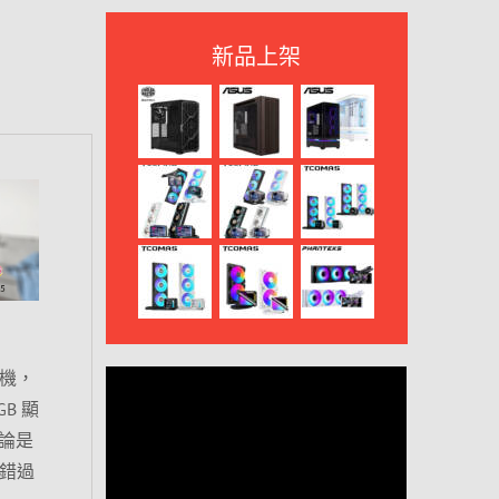
新品上架
主機，
GB 顯
無論是
別錯過