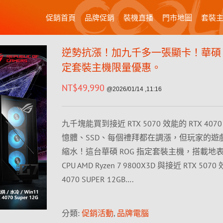
促銷首頁
品牌促銷
裝機直播
門市地圖
套裝
逆勢抗漲！加九千多一張顯卡！華碩 R
定套裝主機限量優惠。
NT$
49,990
@2026/01/14 ,11:16
九千塊能買到接近 RTX 5070 效能的 RTX 4070
憶體、SSD、每個禮拜都在調漲，但玩家的遊
縮水！這台華碩 ROG 指定套裝主機，搭載地
CPU AMD Ryzen 7 9800X3D 與接近 RTX 5070
4070 SUPER 12GB….
分類:
促銷活動
,
品牌電腦