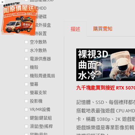
×
硬碟HDD
外接硬碟
硬碟外接盒
購買需知
描述
散熱裝置
空冷散熱
水冷散熱
電源供應器
機殼
機殼周邊風扇
螢幕
九千塊能買到接近 RTX 5070 
螢幕支架
投影機
記憶體、SSD、每個禮拜都
VR/MR設備
搭載地表最強遊戲 CPU AMD Ryz
鍵盤|鍵鼠組
卡，稱霸 1080p、2K 
滑鼠|墊|搖桿
遊戲娛樂還是專業影像剪輯
鼠墊|背包