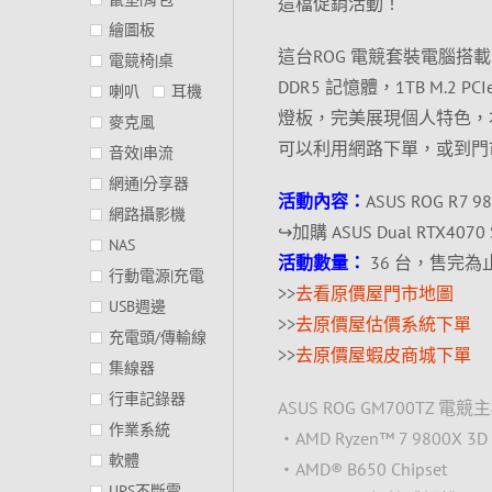
這檔促銷活動！
繪圖板
這台ROG 電競套裝電腦搭載 AM
電競椅|桌
DDR5 記憶體，1TB M.2 P
喇叭
耳機
燈板，完美展現個人特色，本
麥克風
可以利用網路下單，或到門
音效|串流
網通|分享器
活動內容：
ASUS ROG R7 9
網路攝影機
↪加購 ASUS Dual RTX4
NAS
活動數量：
36 台，售完為
行動電源|充電
>>
去看原價屋門市地圖
USB週邊
>>
去原價屋估價系統下單
充電頭/傳輸線
>>
去原價屋蝦皮商城下單
集線器
行車記錄器
ASUS ROG GM700TZ 
作業系統
‧AMD Ryzen™ 7 9800X 3D Pro
軟體
‧AMD® B650 Chipset
UPS不斷電