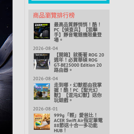
商品瀏覽排行榜
最高品質靜悄悄！酷！
PC【偵查兵】【狙擊
手】靜音電競機限量登
場。
2026-08-04
【開箱】就衝著 ROG 20
週年！必買華碩 ROG
GT-BE25000 Edition 20
路由器。
2026-08-04
走到哪，幻獸都由我掌
握！酷！PC【聖光幻
獸】【混沌幻獸】送你
玩遊戲。
2026-08-01
999g「輕」愛爸比！
ACER Swift Air指定筆電
88節送十合一多功能
HUB！