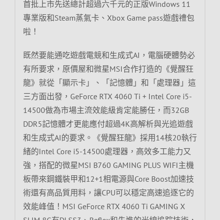
首批上市先送總計超過六千元的正版Windows 11
專業版和Steam蒸氣卡、Xbox Game pass遊戲禮包
啦！
既然要能通吃遊戲電競和生成式AI，電腦硬體勢必
有所要求，原價屋和微星MSI合作打造的《覺醒狂
龍》就從「顯示卡」、「記憶體」和「處理器」這
三方面出發，GeForce RTX 4060 Ti + Intel Core i5-
14500做為市場主流效能級肯定能勝任，而32GB
DDR5記憶體才更能應付超過4K高解析與光追遊戲
和生成式AI的要求。《覺醒狂龍》採用14核20執行
緒的Intel Core i5-14500處理器，高效多工能力又
強，搭配的微星MSI B760 GAMING PLUS WIFI主機
板帶來鋼鐵裝甲和12+1相電源與Core Boost加速技
術還有高品質用料，讓CPU可以穩定高速追逐它的
效能峰值！MSI GeForce RTX 4060 Ti GAMING X
SLIM 8G有DLSS3、Reflex和先進的光線追踪技術，