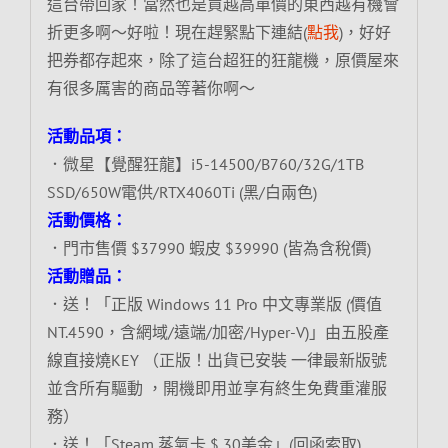
這台帶回家！當然也是買越高單價的東西越有機會
折更多啊～好啦！現在趕緊點下連結(
點我
)，好好
把券都存起來，除了這台超狂的狂龍機，原價屋來
有很多厲害的商品等著你啊～
活動品項：
．微星【覺醒狂龍】i5-14500/B760/32G/1TB
SSD/650W電供/RTX4060Ti (黑/白兩色)
活動價格：
．門市售價 $37990 蝦皮 $39990 (皆為含稅價)
活動贈品：
．送！「正版 Windows 11 Pro 中文專業版 (價值
NT.4590，含網域/遠端/加密/Hyper-V)」由五股產
線直接燒KEY （正版！出貨已安裝 一律最新版號
並含所有驅動 ，開機即用並享有終生免費重灌服
務）
．送！「Steam 蒸氣卡 $ 30美金」(回函索取)