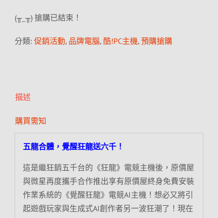
(╥_╥) 搶購已結束！
分類:
促銷活動
,
品牌電腦
,
酷!PC主機
,
預購搶購
描述
購買需知
五龍合體，覺醒狂龍送六千！
這是繼狂銷五千台的《狂龍》電競主機後，原價屋
與微星再度攜手合作推出享有原價屋終身免費安裝
作業系統的《覺醒狂龍》電競AI主機！想必又將引
起遊戲玩家與生成式AI創作者另一波狂潮了！現在