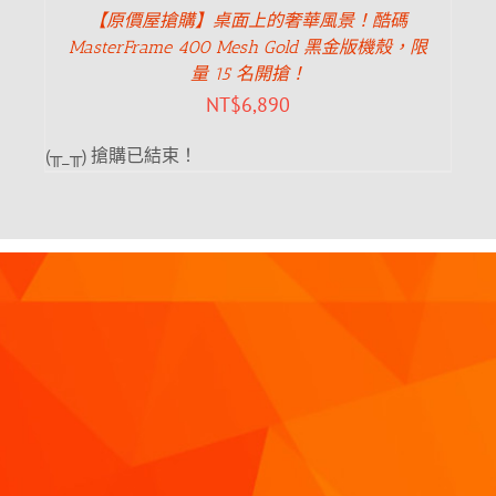
【原價屋搶購】桌面上的奢華風景！酷碼
MasterFrame 400 Mesh Gold 黑金版機殼，限
量 15 名開搶！
NT$
6,890
(╥_╥) 搶購已結束！