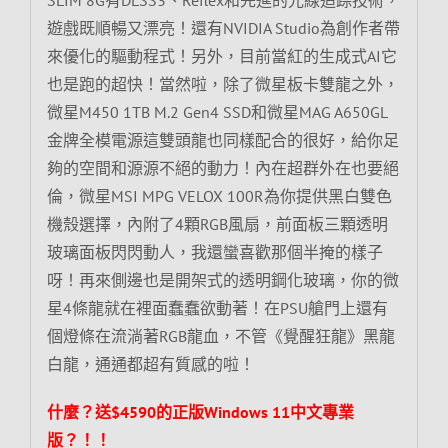
遊戲既順暢又漂亮！還有NVIDIA Studio為創作者帶
來優化的驅動程式！另外，目前當紅的生成式AI它
也是跑的超快！當然啦，除了微星板卡雙龍之外，
微星M450 1TB M.2 Gen4 SSD和微星MAG A650GL
金牌全模電源這雙頭龍也同樣配合的很好，給你足
夠的空間和源源不絕的動力！內在超群外在也要絕
倫，微星MSI MPG VELOX 100R為你提供黑白雙色
機殼選擇，內附了4顆RGB風扇，前面板三顆透明
玻璃面板閃閃動人，我還蠻喜歡那個半掩的樣子
呀！再來側邊也是開架式的透明鋼化玻璃，你的微
星4條龍就在裡面蠢蠢欲動著！在PSU艙門上還有
個燈條在流淌著RGB龍血，不管《覺醒狂龍》黑龍
白龍，通通都超有質感的啦！
什麼？送$4590的正版Windows 11中文專業
版？！！