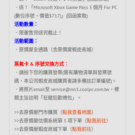
．送！「Microsoft Xbox Game Pass 3 個月 For PC
(數位序號，價值$717)」(回函索取)
活動數量：
．限量售完送完截止！
活動範圍：
．原價屋全通路（含原價屋蝦皮商城）
蒸氣卡 & 序號兌換方式：
．請拍下您的購買發票(需有購物清單與發票號
碼，本公司蝦皮商城購買者請多備註訂單編號)。
．將照片email至 service@ms1.coolpc.com.tw，標
題主旨註明「狂龍狂歡禮包」。
>>去原價屋門市購買（
點我查看地圖
）
>>去原價屋估價系統第 3 項下單（
點我前往
）
>>去原價屋蝦皮商城下單（
點我前往
）