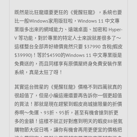
既然是比狂龍還要更狂的《覺醒狂龍》，系統也要
比一般Windows家用版狂啦，Windows 11 中文專
業版多出來的網域能力、遠端桌面、加密和 Hyper-
V 等功能，對於專業的特定人士來說就差很多了～
這樣整台全部弄好總價竟然只要 $37990 含稅(蝦皮
$39990)！等於$4590的Windows 11 中文專業版是
免費送的，而且同樣享有原價屋終身免費安裝作業
系統，真是太狂了呀！
其實這台微星的《覺醒狂龍》價格不到四萬就真的
很超值了，但是小編這邊還要再告訴你一個更超值
的買法！那就是現在趕緊到蝦皮商城搶限量的折價
券啊～免運、93折、95折，甚至有機會搶到折更
多的金額！這樣不就正好對應到明天的蝦皮88爸氣
購物節大促日嗎，讓你有機會再用更便宜的價格把