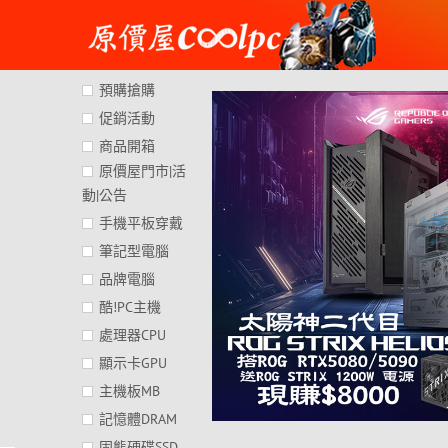
Skip
to
content
預購搶購
促銷活動
商品開箱
原價屋門市|活
動|公告
手機平板穿戴
筆記型電腦
品牌電腦
酷!PC主機
處理器CPU
顯示卡GPU
主機板MB
記憶體DRAM
固態硬碟SSD