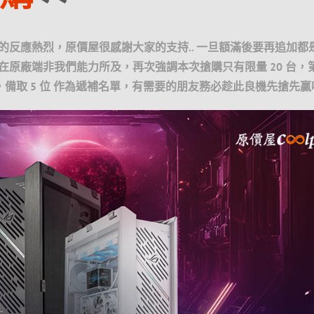
的反應熱烈，原價屋很感謝大家的支持.. 一旦額滿後要再追加都
在原廠端非我們能力所及，再次強調本次搶購只有限量 20 台，
位，備取 5 位 作為遞補名單，有需要的朋友務必趁此良機先搶先贏