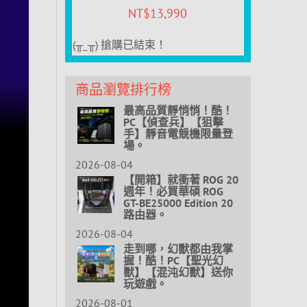
NT$
13,990
(╥_╥) 搶購已結束！
商品瀏覽排行榜
最高品質靜悄悄！酷！
PC【偵查兵】【狙擊
手】靜音電競機限量登
場。
2026-08-04
【開箱】就衝著 ROG 20
週年！必買華碩 ROG
GT-BE25000 Edition 20
路由器。
2026-08-04
走到哪，幻獸都由我掌
握！酷！PC【聖光幻
獸】【混沌幻獸】送你
玩遊戲。
2026-08-01