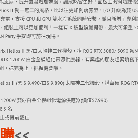
能風扇，提升氣流增加通風，讓散熱會更好！面板上的斜切線條
ios II 獨一無二的風格，比以往更加俐落有型，I/O 升級為雙 USB
W 快速充電，支援 CPU 和 GPU 雙水冷系統同時安裝，並且新增了專
組裝上可以更加便利！一樣有 X 造型編織提帶，最大可承重 50k
 Party 手提即可前往現場。
 Helios II 黑/白太陽神二代機殼，搭 ROG RTX 5080/ 5090 
 STRIX 1200W 白金全模組化電源供應器，有興趣的朋友趕緊填寫
組，送完為止，把握機會啦。
 Helios II (黑 $ 9,490/白$ 9,890) 太陽神二代機殼，搭華碩 ROG RT
IX 1200W 雙8/白金全模組化電源供應器(價值$7,990)
 5 名
3 止或提前截止
購
<<