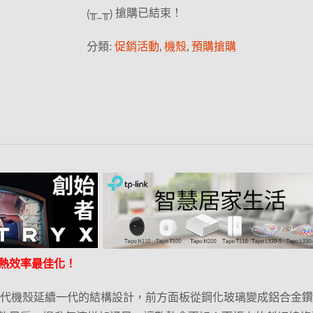
(╥_╥) 搶購已結束！
分類:
促銷活動
,
機殼
,
預購搶購
熱效率最佳化！
s II 太陽神二代機殼延續一代的結構設計，前方面板從鋼化玻璃變成鋁合金