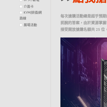
介面卡
KVM|排插|網
每次搶購活動總是超乎預期
路線
扼腕的答案，由於資源掌握
展場活動
接受開放搶購名額共 25 