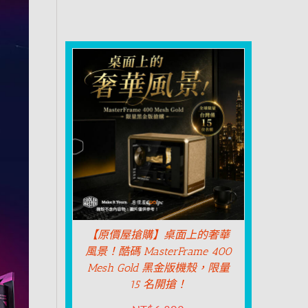
【原價屋搶購】桌面上的奢華
風景！酷碼 MasterFrame 400
Mesh Gold 黑金版機殼，限量
15 名開搶！