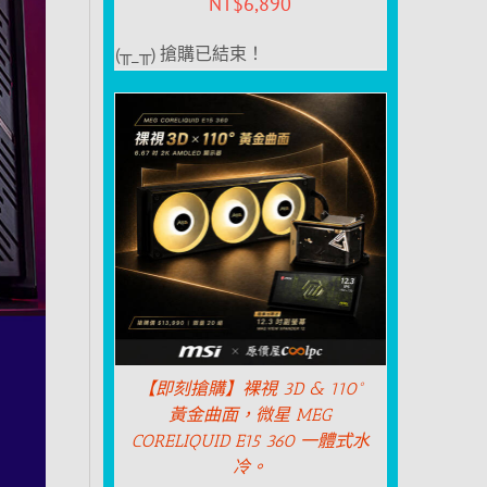
NT$
6,890
(╥_╥) 搶購已結束！
【即刻搶購】裸視 3D & 110°
黃金曲面，微星 MEG
CORELIQUID E15 360 一體式水
冷。