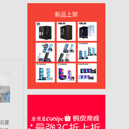
新品上架
鑽石菱