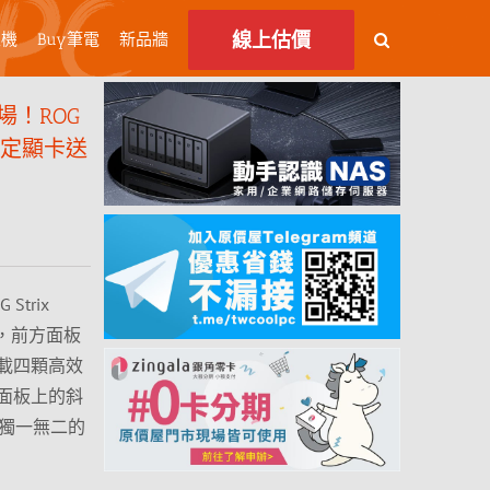
線上估價
主機
Buy筆電
新品牆
！ROG
G 指定顯卡送
trix
計，前方面板
載四顆高效
面板上的斜
I 獨一無二的