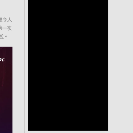
是令人
第一次
啦。