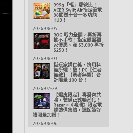
999g「輕」愛爸比！
ACER Swift Air指定筆電
88節送十合一多功能
HUB！
2026-08-05
ROG 戰力全開，再折再
抽不手軟！指定鍵盤獨
家優惠、滿 $3,000 再折
$250！
2026-08-03
挺玩家講仁義，拚用料
無所懼！酷！PC【仁者
無敵】【勇者無懼】合
計限量 100 台！
2026-07-29
【蝦皮限定】毒發齊共
鳴，裝備正式鳴潮化！
Razer ×《鳴潮》限定電
競裝備集結，達妮婭好
禮限量加贈！
2026-08-06