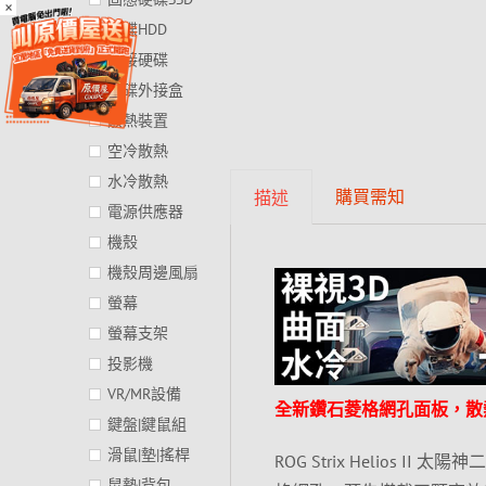
×
硬碟HDD
外接硬碟
硬碟外接盒
散熱裝置
空冷散熱
水冷散熱
購買需知
描述
電源供應器
機殼
機殼周邊風扇
螢幕
螢幕支架
投影機
VR/MR設備
全新鑽石菱格網孔面板，散
鍵盤|鍵鼠組
滑鼠|墊|搖桿
ROG Strix Helio
鼠墊|背包