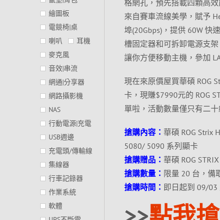
格網孔，預先搭載四顆高效
繪圖板
來自賽車流線美學，賦予 Hel
電競椅|桌
埠(20Gbps)，提供 60
喇叭
耳機
槽固定器和可拆卸電源支架，
麥克風
讓你方便移動主機，參加 LAN
音效|串流
現在來原價屋買華碩 ROG Strix
網通|分享器
卡，現賺$7990元的 ROG
網路攝影機
單啦，活動數量僅只有二十
NAS
行動電源|充電
搶購內容：
華碩 ROG Strix
USB週邊
5080/ 5090 系列顯卡
充電頭/傳輸線
搶購贈品：
華碩 ROG STR
集線器
搶購數量：
限量 20 台，備取
行車記錄器
搶購時間：
即日起到 09/0
作業系統
>>
點我搶
軟體
UPS不斷電