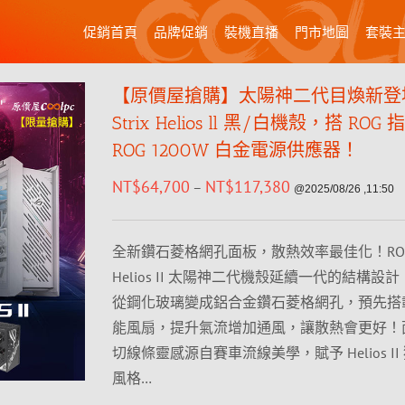
促銷首頁
品牌促銷
裝機直播
門市地圖
套裝
【原價屋搶購】太陽神二代目煥新登場
Strix Helios ll 黑/白機殼，搭 RO
ROG 1200W 白金電源供應器！
NT$
64,700
NT$
117,380
–
@2025/08/26 ,11:50
全新鑽石菱格網孔面板，散熱效率最佳化！ROG S
Helios II 太陽神二代機殼延續一代的結構設
從鋼化玻璃變成鋁合金鑽石菱格網孔，預先搭
能風扇，提升氣流增加通風，讓散熱會更好！
切線條靈感源自賽車流線美學，賦予 Helios I
風格…