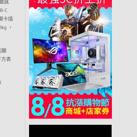
靈感
-C
利顯卡插
g ，
系列顯
下方表
X