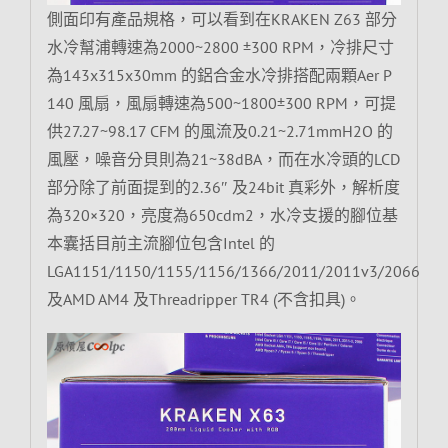
側面印有產品規格，可以看到在KRAKEN Z63 部分
水冷幫浦轉速為2000~2800 ±300 RPM，冷排尺寸
為143x315x30mm 的鋁合金水冷排搭配兩顆Aer P
140 風扇，風扇轉速為500~1800±300 RPM，可提
供27.27~98.17 CFM 的風流及0.21~2.71mmH2O 的
風壓，噪音分貝則為21~38dBA，而在水冷頭的LCD
部分除了前面提到的2.36″ 及24bit 真彩外，解析度
為320×320，亮度為650cdm2，水冷支援的腳位基
本囊括目前主流腳位包含Intel 的
LGA1151/1150/1155/1156/1366/2011/2011v3/2066
及AMD AM4 及Threadripper TR4 (不含扣具)。