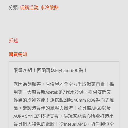
分類:
促銷活動
,
水冷散熱
描述
購買需知
限量20組！回函再送MyCard 600點！
就因為夠厲害，原價屋才會全力爭取獨家首賣！採
用第一大廠最新Asetek第7代水冷頭，提供安靜又
優異的冷卻效能！還搭載2顆140mm ROG軸向式風
扇，能製造最佳的風壓與風流！並具備ARGB以及
AURA SYNC的技術支援，讓玩家能隨心所欲打造出
最具個人特色的電腦！從Intel到AMD，近乎腳位全