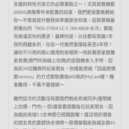
支援的特性也是它的必買重點之一！尤其是整機都
以ROG高階零件來配置的玩家，我們更是要推薦給
你～不管是提升散熱效率還是信仰值，這款華碩最
新推出的「ROG STRIX LC II 280 ARGB 水冷」都能
完美滿足你的需求！最棒的是，以往都有原廠5年
保的飛龍系列，在這一代竟然直接延長至6年保！
讓你不只用的開心還用的安穩呢～快趁著原家屋獨
家首賣(限門市與線上估價)的這個機會入手吧，因
為前20位購買的玩家朋友，你還能透過「回函原價
屋service」的方式索取價值600點的MyCard喔！機
會難得，千萬不要錯過～
雖然這次的活動沒有跟我們蝦皮商城同步(僅限線
上估價、門市)，但J還是要提醒各位玩家朋友，因
為蝦皮商城3.3女神節已經開跑囉！還沒領折價卷
的朋友真的要趕快去領啊～原價屋蝦皮商城全館85