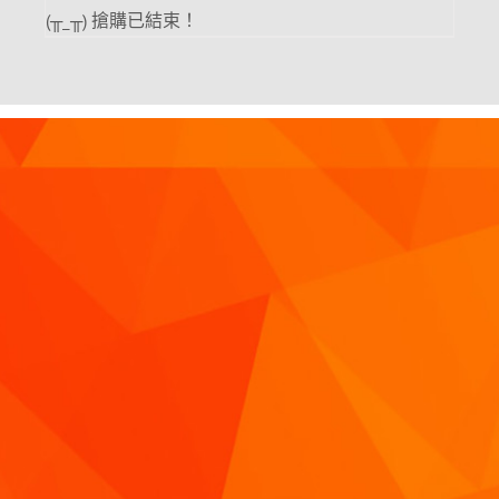
(╥_╥) 搶購已結束！