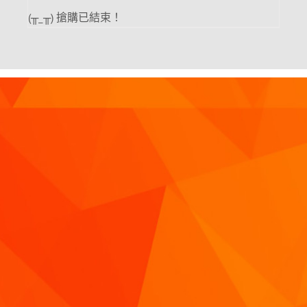
(╥_╥) 搶購已結束！