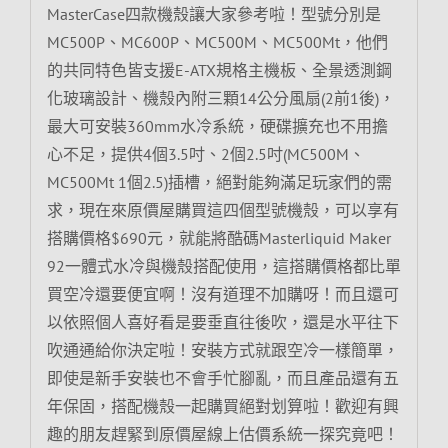
MasterCase四款機殼讓大家參考啦！型號分別是
MC500P、MC600P、MC500M、MC500Mt，他們
的共同特色皆支援E-ATX規格主機板、全景透測鋼
化玻璃設計、機殼內附三顆14公分風扇(2前1後)，
最大可安裝360mm水冷系統，硬碟擴充也不用擔
心不足，提供4個3.5吋、2個2.5吋(MC500M、
MC500Mt 1個2.5)插槽，絕對能夠滿足玩家們的需
求，現在來原價屋購買這四個型號機殼，可以享有
搭購價格$690元，就能將酷碼Masterliquid Maker
92一體式水冷與機殼搭配使用，這搭購價格都比單
買空冷還要便宜啊！沒有道理不加購呀！而且還可
以依照個人喜好看是要垂直往後吹，還是水平往下
吹通通給你決定啦！安裝方式就跟空冷一樣簡單，
即使是新手安裝也不會手忙腳亂，而且產品還有五
年保固，搭配機殼一起購買絕對划算啦！歡迎有興
趣的朋友趕緊到原價屋線上估價系統一探究竟吧！