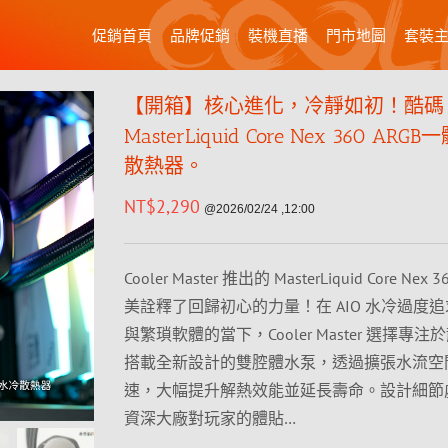
促銷首頁
品牌促銷
裝機直播
門市地圖
套裝
【開箱】核心進化，冷靜如初！酷碼
MasterLiquid Core Nex 360 AR
散熱器。
NT$
2,290
@2026/02/24 ,12:00
Cooler Master 推出的 MasterLiquid Core Nex 3
美詮釋了回歸初心的力量！在 AIO 水冷過度追求
與繁瑣軟體的當下，Cooler Master 選擇專
搭載全新設計的雙腔體水泵，透過擴張水流空
速，大幅提升解熱效能並延長壽命。設計細節
資深大廠對玩家的體貼…