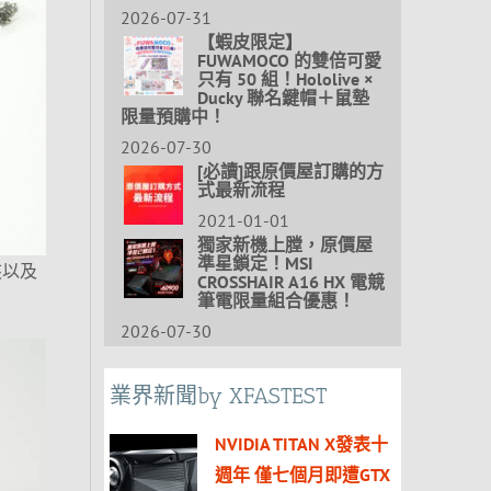
2026-07-31
【蝦皮限定】
FUWAMOCO 的雙倍可愛
只有 50 組！Hololive ×
Ducky 聯名鍵帽＋鼠墊
限量預購中！
2026-07-30
[必讀]跟原價屋訂購的方
式最新流程
2021-01-01
獨家新機上膛，原價屋
準星鎖定！MSI
管夾以及
CROSSHAIR A16 HX 電競
筆電限量組合優惠！
2026-07-30
業界新聞by XFASTEST
NVIDIA TITAN X發表十
週年 僅七個月即遭GTX