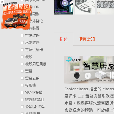
×
硬碟HDD
外接硬碟
硬碟外接盒
散熱裝置
空冷散熱
購買需知
描述
水冷散熱
電源供應器
機殼
機殼周邊風扇
螢幕
螢幕支架
投影機
Cooler Master 推出的 Ma
VR/MR設備
度追求 LCD 螢幕與繁瑣軟體
鍵盤|鍵鼠組
水泵，透過擴張水流空間與
滑鼠|墊|搖桿
廠對玩家的體貼，可旋轉上蓋
鼠墊|背包