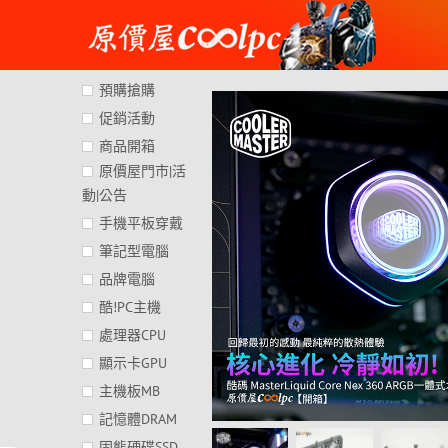
Skip
to
content
預購搶購
促銷活動
商品開箱
原價屋門市|活
動|公告
手機平板穿戴
筆記型電腦
品牌電腦
酷!PC主機
處理器CPU
顯示卡GPU
主機板MB
記憶體DRAM
固態硬碟SSD