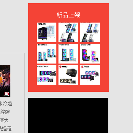
新品上架
O 水冷過
雙腔體
深大
裝過程