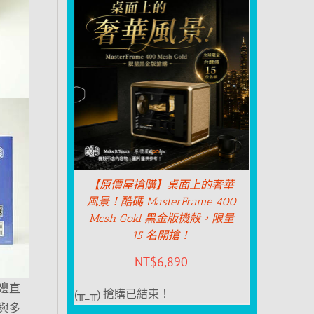
【原價屋搶購】桌面上的奢華
風景！酷碼 MasterFrame 400
Mesh Gold 黑金版機殼，限量
15 名開搶！
NT$
6,890
邊直
(╥_╥) 搶購已結束！
與多