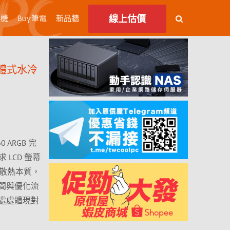
線上估價
主機
Buy筆電
新品牆
GB一體式水冷
60 ARGB 完
 LCD 螢幕
注於散熱本質，
間與優化流
處處體現對