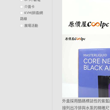
介面卡
KVM|排插|網
路線
展場活動
外盒採用酷碼標誌性的紫藍
接列出冷排與水泵的精確尺