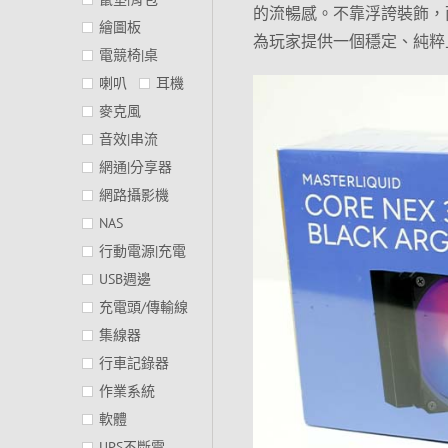
的流暢感。不靠浮誇裝飾，而
繪圖板
為玩家提供一個穩定、純粹
電競椅|桌
喇叭
耳機
麥克風
音效|串流
網通|分享器
網路攝影機
NAS
行動電源|充電
USB週邊
充電頭/傳輸線
集線器
行車記錄器
作業系統
軟體
UPS不斷電