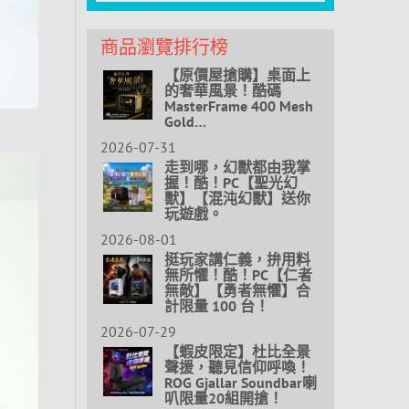
商品瀏覽排行榜
【原價屋搶購】桌面上
的奢華風景！酷碼
MasterFrame 400 Mesh
Gold…
2026-07-31
走到哪，幻獸都由我掌
握！酷！PC【聖光幻
獸】【混沌幻獸】送你
玩遊戲。
2026-08-01
挺玩家講仁義，拚用料
無所懼！酷！PC【仁者
無敵】【勇者無懼】合
計限量 100 台！
2026-07-29
【蝦皮限定】杜比全景
聲援，聽見信仰呼喚！
ROG Gjallar Soundbar喇
叭限量20組開搶！