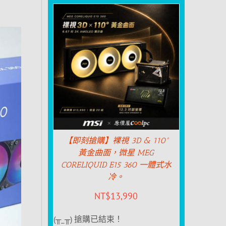
【即刻搶購】裸視 3D & 110°
黃金曲面，微星 MEG
CORELIQUID E15 360 一體式水
冷。
NT$
13,990
(╥_╥) 搶購已結束！