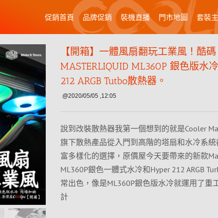
促銷首頁
品牌促銷
裝機直播
門市地圖
套裝
【開箱】一體風扇翻玩工業風！酷碼
MASTERLIQUID ML360P 銀色版水冷
212 ARGB Tutbo散熱器。
@2020/05/05 ,12:05
說到改裝散熱器我第一個想到的就是Cooler Mas
旗下散熱產品從入門到高階的塔扇和水冷系統
富多樣化的選擇，原價屋今天要帶來的新款Master
ML360P銀色一體式水冷和Hyper 212 ARGB T
常出色，像是ML360P銀色版水冷就運用了重
計