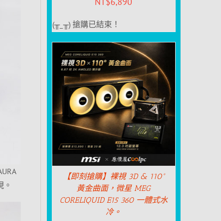
NT$
6,890
(╥_╥) 搶購已結束！
URA
【即刻搶購】裸視 3D & 110°
呈現。
黃金曲面，微星 MEG
CORELIQUID E15 360 一體式水
冷。