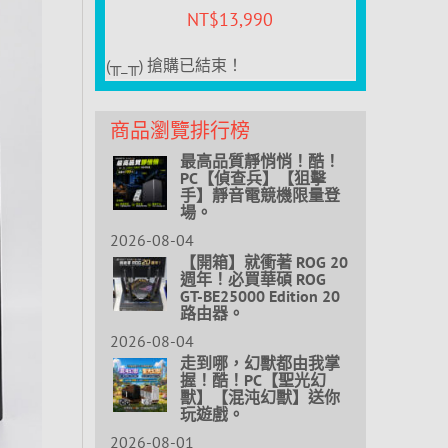
NT$
13,990
(╥_╥) 搶購已結束！
商品瀏覽排行榜
最高品質靜悄悄！酷！
PC【偵查兵】【狙擊
手】靜音電競機限量登
場。
2026-08-04
【開箱】就衝著 ROG 20
週年！必買華碩 ROG
GT-BE25000 Edition 20
路由器。
2026-08-04
走到哪，幻獸都由我掌
握！酷！PC【聖光幻
獸】【混沌幻獸】送你
玩遊戲。
2026-08-01