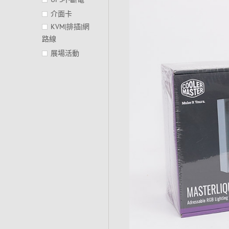
介面卡
KVM|排插|網
路線
展場活動