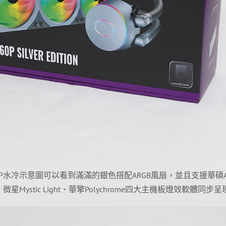
0P水冷示意圖可以看到滿滿的銀色搭配ARGB風扇，並且支援華碩A
.0、微星Mystic Light、華擎Polychrome四大主機板燈效軟體同步