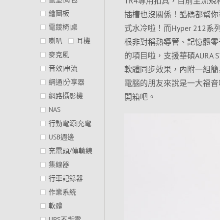
TR4專用扣具，目前主流規
繪圖板
插槽也沒關係！酷碼都幫你
電競椅|桌
式水冷啦！而Hyper 212系
喇叭
耳機
根非對稱熱導管、記憶體零干涉設計
麥克風
的項目啦，支援華碩AURA SYNC
音效|串流
軟體同步效果，內附一組簡易
網通|分享器
電腦的朋友來說是一大福音啊！現在讓我
網路攝影機
開箱吧。
NAS
行動電源|充電
USB週邊
充電頭/傳輸線
集線器
行車記錄器
作業系統
軟體
UPS不斷電