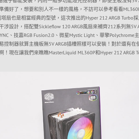
格幾乎都能安裝，內附一組多功能燈光控制器，即使主板沒有5V A
準備好了，想要和別人不一樣的風格，不訪可以參考看看ML360
列塔扇也是相當經典的型號，這次推出的Hyper 212 ARGB Turbo
，搭配雙Sickleflow 120 ARGB風扇來補齊212系列無5V A
、技嘉RGB Fusion2.0、微星Mystic Light、華擎Polychrom
控制器就算主機板無5V ARGB插槽照樣可以安裝！對於還有在
們來瞧瞧MasterLiquid ML360P和Hyper 212 ARGB Tu