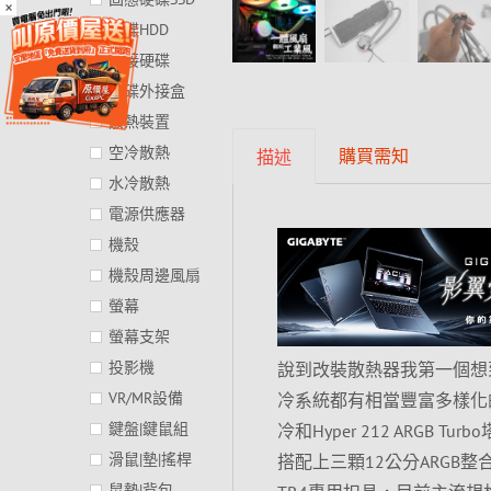
×
硬碟HDD
外接硬碟
硬碟外接盒
散熱裝置
空冷散熱
購買需知
描述
水冷散熱
電源供應器
機殼
機殼周邊風扇
螢幕
螢幕支架
投影機
說到改裝散熱器我第一個想到的
VR/MR設備
冷系統都有相當豐富多樣化的選
鍵盤|鍵鼠組
冷和Hyper 212 ARG
滑鼠|墊|搖桿
搭配上三顆12公分ARG
鼠墊|背包