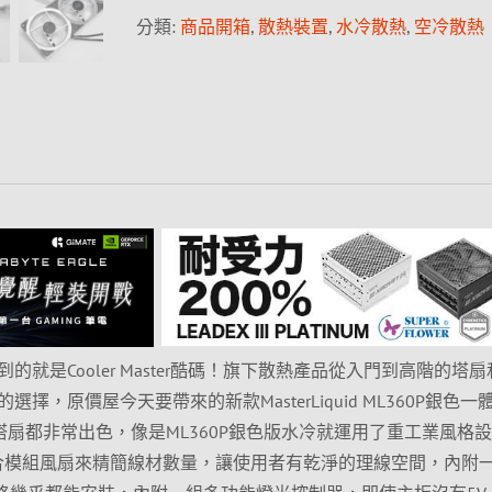
分類:
商品開箱
,
散熱裝置
,
水冷散熱
,
空冷散熱
就是Cooler Master酷碼！旗下散熱產品從入門到高階的塔扇
擇，原價屋今天要帶來的新款MasterLiquid ML360P銀色一
B Turbo塔扇都非常出色，像是ML360P銀色版水冷就運用了重工業風格
B整合模組風扇來精簡線材數量，讓使用者有乾淨的理線空間，內附