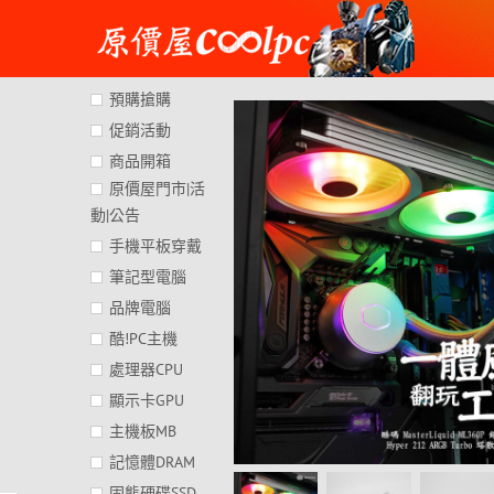
Skip
to
content
預購搶購
促銷活動
商品開箱
原價屋門市|活
動|公告
手機平板穿戴
筆記型電腦
品牌電腦
酷!PC主機
處理器CPU
顯示卡GPU
主機板MB
記憶體DRAM
固態硬碟SSD