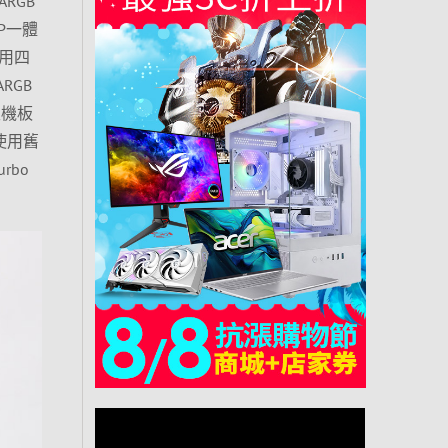
RGB
P一體
採用四
RGB
e主機板
使用舊
rbo