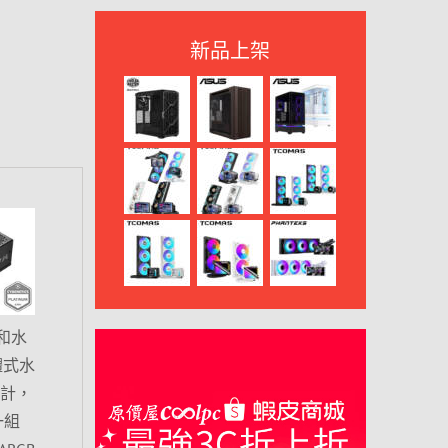
新品上架
和水
體式水
設計，
一組