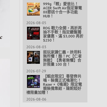
999g「輕」愛爸比！
ACER Swift Air指定筆電
88節送十合一多功能
HUB！
2026-08-05
ROG 戰力全開，再折再
抽不手軟！指定鍵盤獨
家優惠、滿 $3,000 再折
$250！
2026-08-03
挺玩家講仁義，拚用料
無所懼！酷！PC【仁者
無敵】【勇者無懼】合
計限量 100 台！
2026-07-29
【蝦皮限定】毒發齊共
鳴，裝備正式鳴潮化！
Razer ×《鳴潮》限定電
競裝備集結，達妮婭好
禮限量加贈！
2026-08-06