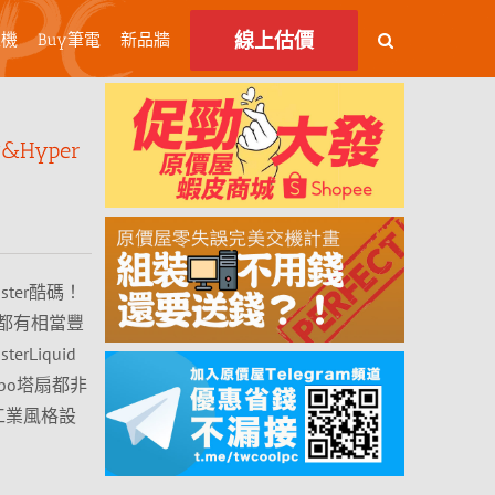
線上估價
主機
Buy筆電
新品牆
&Hyper
ter酷碼！
都有相當豐
Liquid
urbo塔扇都非
工業風格設