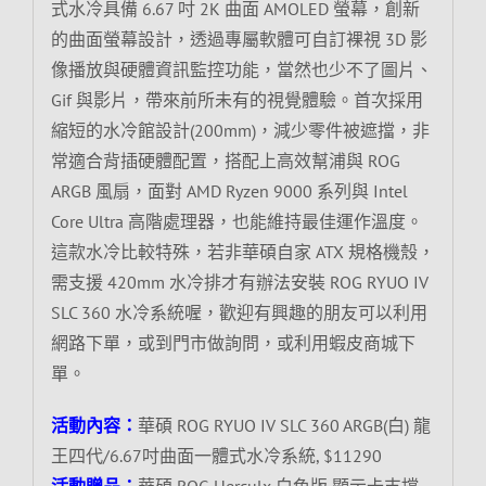
式水冷具備 6.67 吋 2K 曲面 AMOLED 螢幕，創新
的曲面螢幕設計，透過專屬軟體可自訂裸視 3D 影
像播放與硬體資訊監控功能，當然也少不了圖片、
Gif 與影片，帶來前所未有的視覺體驗。首次採用
縮短的水冷館設計(200mm)，減少零件被遮擋，非
常適合背插硬體配置，搭配上高效幫浦與 ROG
ARGB 風扇，面對 AMD Ryzen 9000 系列與 Intel
Core Ultra 高階處理器，也能維持最佳運作溫度。
這款水冷比較特殊，若非華碩自家 ATX 規格機殼，
需支援 420mm 水冷排才有辦法安裝 ROG RYUO IV
SLC 360 水冷系統喔，歡迎有興趣的朋友可以利用
網路下單，或到門市做詢問，或利用蝦皮商城下
單。
活動內容：
華碩 ROG RYUO IV SLC 360 ARGB(白) 龍
王四代/6.67吋曲面一體式水冷系統, $11290
活動贈品：
華碩 ROG Herculx 白色版 顯示卡支撐