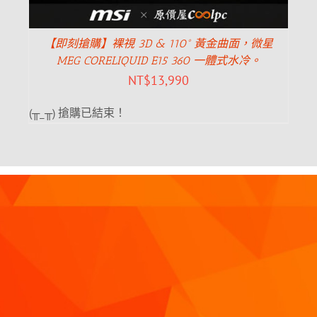
【即刻搶購】裸視 3D & 110° 黃金曲面，微星
MEG CORELIQUID E15 360 一體式水冷。
NT$
13,990
(╥_╥) 搶購已結束！