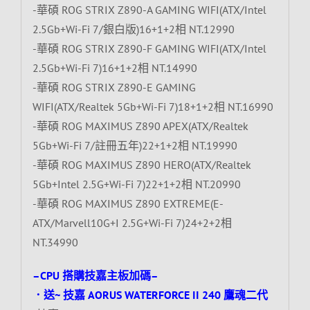
-華碩 ROG STRIX Z890-A GAMING WIFI(ATX/Intel
2.5Gb+Wi-Fi 7/銀白版)16+1+2相 NT.12990
-華碩 ROG STRIX Z890-F GAMING WIFI(ATX/Intel
2.5Gb+Wi-Fi 7)16+1+2相 NT.14990
-華碩 ROG STRIX Z890-E GAMING
WIFI(ATX/Realtek 5Gb+Wi-Fi 7)18+1+2相 NT.16990
-華碩 ROG MAXIMUS Z890 APEX(ATX/Realtek
5Gb+Wi-Fi 7/註冊五年)22+1+2相 NT.19990
-華碩 ROG MAXIMUS Z890 HERO(ATX/Realtek
5Gb+Intel 2.5G+Wi-Fi 7)22+1+2相 NT.20990
-華碩 ROG MAXIMUS Z890 EXTREME(E-
ATX/Marvell10G+I 2.5G+Wi-Fi 7)24+2+2相
NT.34990
–CPU 搭購技嘉主板加碼–
．送~ 技嘉 AORUS WATERFORCE II 240 鷹魂二代