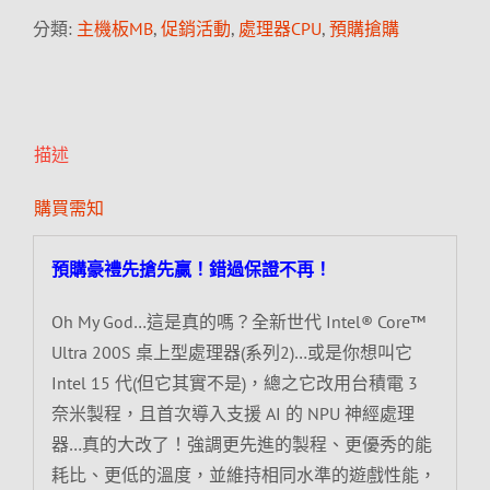
分類:
主機板MB
,
促銷活動
,
處理器CPU
,
預購搶購
描述
購買需知
預購豪禮先搶先贏！錯過保證不再！
Oh My God…這是真的嗎？全新世代 Intel® Core™
Ultra 200S 桌上型處理器(系列2)…或是你想叫它
Intel 15 代(但它其實不是)，總之它改用台積電 3
奈米製程，且首次導入支援 AI 的 NPU 神經處理
器…真的大改了！強調更先進的製程、更優秀的能
耗比、更低的溫度，並維持相同水準的遊戲性能，