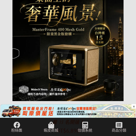
×
【原價屋搶購】桌面上的奢華風景！酷碼
MasterFrame 400 Mesh Gold 黑金版機殼，限
量 15 名開搶！
NT$
6,890