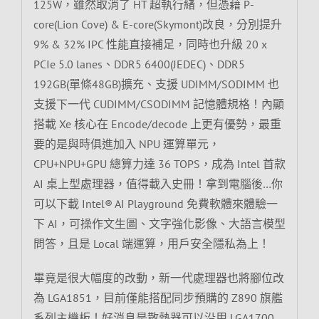
125W，雖然取消了 HT 超執行緒，但憑藉 P-
core(Lion Cove) & E-core(Skymont)改良，分別提升
9% & 32% IPC 性能直接補足，同時也升級 20 x
PCIe 5.0 lanes、DDR5 6400(JEDEC)、DDR5
192GB(單條48GB)擴充、支援 UDIMM/SODIMM 也
支援下一代 CUDIMM/CSODIMM 記憶體規格！內顯
搭載 Xe 核心在 Encode/decode 上更有優勢，最重
要的是與時俱進加入 NPU 運算單元，
CPU+NPU+GPU 總算力達 36 TOPS，成為 Intel 首款
AI 桌上型處理器，值得載入史冊！拿到電腦後…你
可以下載 Intel® AI Playground 免費軟體來體驗一
下 AI，可操作文生圖、文字強化影像、大語言模型
問答，且是 Local 端運算，用戶安全隱私為上！
畢竟是很大幅度的改動，新一代處理器也將腳位改
為 LGA1851，目前僅能搭配同步預購的 Z890 旗艦
系列主機板！好消息是散熱器可以沿用 LGA1700