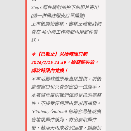
Step3.郵件請附加拍下的照片寄出
(請一併備註蝦皮訂單編號)
上市後開始審核，審核正確後我們
會在 48小時工作時間內用郵件發
送。
＊【已截止】兌換時間只到
2026/2/15 23:59，逾期即失效，
請於時限內兌換！
＊本活動軟體原廠直接提供，前後
處理窗口也只會保密由一位經手，
本著誠信原則我們保證兌換的完整
性，不接受任何理由要求再補發。
＊Yahoo／Hotmail 信箱容易造成廣
告垃圾郵件誤判，寄出索取郵件
後，若兩天內未收到回覆，請翻找