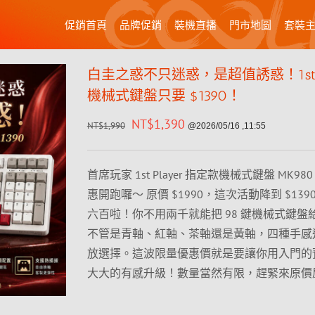
促銷首頁
品牌促銷
裝機直播
門市地圖
套裝
白圭之惑不只迷惑，是超值誘惑！1st 
機械式鍵盤只要 $1390！
NT$
1,390
NT$
1,990
@2026/05/16 ,11:55
首席玩家 1st Player 指定款機械式鍵盤 MK9
惠開跑囉～ 原價 $1990，這次活動降到 $13
六百啦！你不用兩千就能把 98 鍵機械式鍵盤
不管是青軸、紅軸、茶軸還是黃軸，四種手感
放選擇。這波限量優惠價就是要讓你用入門的
大大的有感升級！數量當然有限，趕緊來原價