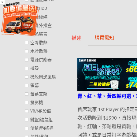
×
硬碟HDD
外接硬碟
硬碟外接盒
散熱裝置
購買需知
描述
空冷散熱
水冷散熱
電源供應器
機殼
機殼周邊風扇
螢幕
螢幕支架
青、紅、茶、黃四軸可選，
投影機
首席玩家 1st Player 
VR/MR設備
次活動降到 $1390，直
鍵盤|鍵鼠組
軸、紅軸、茶軸還是黃軸，
滑鼠|墊|搖桿
回饋，或是日常打字遊戲都
鼠墊|背包