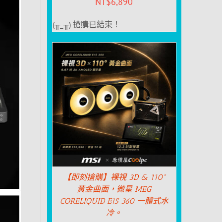
NT$
6,890
(╥_╥) 搶購已結束！
【即刻搶購】裸視 3D & 110°
黃金曲面，微星 MEG
CORELIQUID E15 360 一體式水
冷。