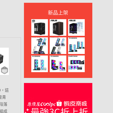
新品上架
0，這
是青
段落
組成