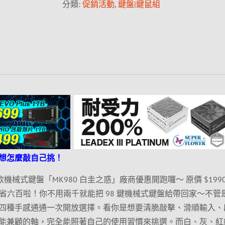
分類:
促銷活動
,
鍵盤|鍵鼠組
想怎麼敲自己挑！
的指定款機械式鍵盤「MK980 白圭之惑」廠商優惠開跑囉～ 原價 $199
接現省六百啦！你不用兩千就能把 98 鍵機械式鍵盤給帶回家～不管
四種手感通通一次開放選擇。看你是想要清脆敲擊、滑順輸入、
能兼顧的軸，完全能照著自己的使用習慣來挑選。而白、灰、紅