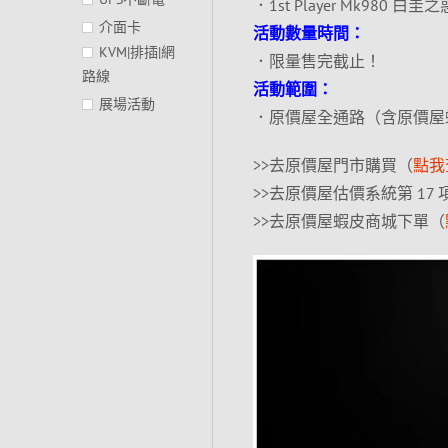
．1st Player Mk980
介面卡
活動數量時間：
KVM|排插|網
．限量售完截止！
路線
活動範圍：
展場活動
．原價屋全通路（含原價屋
>>去原價屋門市購買（
點我
>>去原價屋估價系統第 17
>>去原價屋蝦皮商城下單（