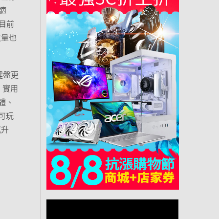
適
目前
數量也
鍵盤更
，實用
軸體、
可玩
感升