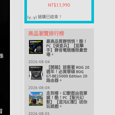
NT$
13,990
(╥_╥) 搶購已結束！
商品瀏覽排行榜
最高品質靜悄悄！酷！
PC【偵查兵】【狙擊
手】靜音電競機限量登
場。
2026-08-04
【開箱】就衝著 ROG 20
週年！必買華碩 ROG
GT-BE25000 Edition 20
路由器。
2026-08-04
走到哪，幻獸都由我掌
握！酷！PC【聖光幻
獸】【混沌幻獸】送你
玩遊戲。
2026-08-01