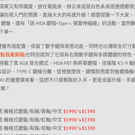
清爽又有辨識度，放在電競桌、辦公桌或是白色系桌搭通通都很
讓你用入門的預算，直接大大的有感升級！順便提醒一下大家，
」鍵盤，還有「送 MDA 鍵帽+Type-c 彈簧伸縮線」的活動，當然
下單～
8 鍵電競鍵盤布局配置，保留了數字鍵與常用功能，同時也比傳統全尺寸
(點我看開箱)
也特別提到了它保有右側數字鍵與多媒體鍵的特色
真 RGB 背光模式、MDA PBT 熱昇華鍵帽、佳達隆 KS-9 
插拔設計、TYPE-C 鍵線分離，從視覺燈效、鍵帽耐用度到後續換軸
390 的優惠價來看，這把不只是輕鬆好入手，更是桌面升級、手
方案！
 白圭之惑 機械式鍵盤/有線/青軸/中文
$1990↘$1390
 白圭之惑 機械式鍵盤/有線/紅軸/中文
$1990↘$1390
 白圭之惑 機械式鍵盤/有線/茶軸/中文
$1990↘$1390