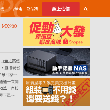
線上估價
主機
Buy筆電
新品牆
MK980
80 白圭之惑優
90，直接現省
給帶回家～
通通一次開
預算，直接
屋下單～