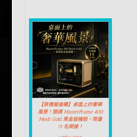
【原價屋搶購】桌面上的奢華
風景！酷碼 MasterFrame 400
Mesh Gold 黑金版機殼，限量
15 名開搶！