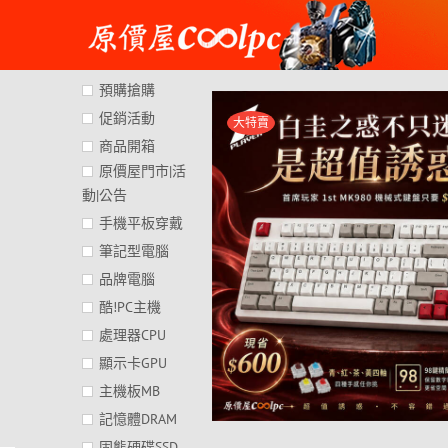
Skip
to
content
預購搶購
促銷活動
大特賣
商品開箱
原價屋門市|活
動|公告
手機平板穿戴
筆記型電腦
品牌電腦
酷!PC主機
處理器CPU
顯示卡GPU
主機板MB
記憶體DRAM
固態硬碟SSD