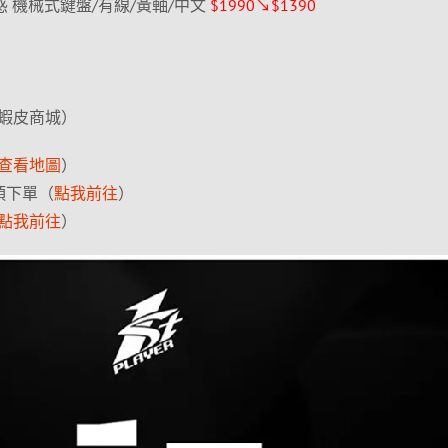
 白圭之惑 機械式鍵盤/有線/黃軸/中文
$1990↘$1390
蝦皮商城）
查看地圖
）
 項下單（
點我前往
）
點我前往
）