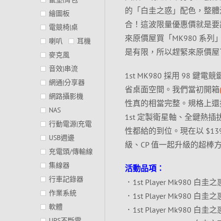
的「白圭之惑」配色，整體
繪圖板
合！這波限量優惠價就是要
電競椅|桌
來原價屋買「MK980 系列
喇叭
耳機
是有限，所以趕緊來原價屋
麥克風
音效|串流
1st MK980 採用 9
網通|分享器
省桌面空間。我們當初開箱
網路攝影機
性真的相當完整。規格上還搭載了
NAS
1st 定製衛星軸、全鍵熱
行動電源|充電
性都給的到位。現在以 $1
USB週邊
級、CP 值一起升級的超棒
充電頭/傳輸線
集線器
活動品項：
行車記錄器
．1st Player Mk980
作業系統
．1st Player Mk980
軟體
．1st Player Mk980
UPS不斷電