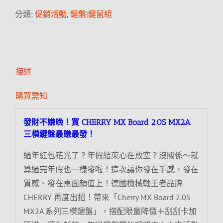
分類:
促銷活動
,
鍵盤|鍵鼠組
描述
購買需知
發財不嫌晚！買 CHERRY MX Board 2.0S MX2A
三模鍵盤最賺最發！
過年紅包花光了？年假結束心在放空？沒關係～就
算過完年假也一樣發啦！這次讓你發在手感、發在
質感、發在桌面顏值上！德國機械軸王者品牌
CHERRY 再度出招！帶來「Cherry MX Board 2.0S
MX2A 系列三模鍵盤」，搭配限量降價＋刮刮卡加