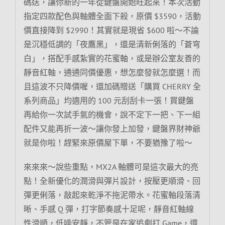
碼送，讓你新的一年從鍵盤開始旺起來！本次活動
指定四款配色與軸體全面下殺，原價 $3590，活動
價直接降到 $2990！其實就是現省 $600 啦～不論
是沉穩低調的「夜鷹黑」，還是清新俐落的「蒼穹
白」，搭配手感紮實的花蜜軸，或是辦公室友善的
靜音紅軸，通通同價優惠，想怎麼發就怎麼選！而
且這波不只降價喔，還加碼贈送「購買 CHERRY 全
系列商品」均適用的 100 元刮刮卡一張！買鍵盤
再給你一次試手氣的機會，說不定下一把、下一組
配件又能再折一波～讓你發上加發，鍵盤界財神爺
就是你啦！趕緊來原價屋下單，不要猶豫了啦～
來來來～說些重點，MX2A 軸體可是這次最大的亮
點！全新優化的潤滑與彈片設計，按壓更順滑、回
彈更俐落，敲起來乾淨不拖泥帶水。花蜜軸段落清
晰、手感 Q 彈，打字節奏感十足呢，靜音紅軸線
性滑順，低噪安靜，不管是在家追劇打 Game，還