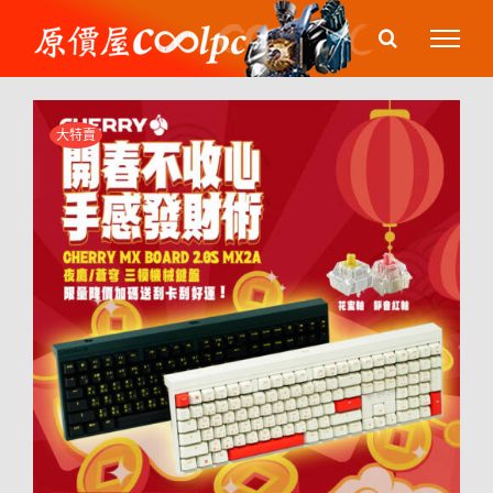
Skip
to
content
大特賣