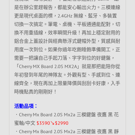
是在辦公室趕報告，都能安心輸出火力。三模連線
更是現代桌面的標，2.4GHz 無線、藍牙、多裝置
切換一次搞定。筆電、桌機、平板通通能配對，切
換不用重插線，效率瞬間升級！再加上穩定耐用的
鋁合金上蓋設計與經典懸浮式鍵帽外型，質感與耐
用度一次到位。如果你過年吃飽睡飽準備開工，正
需要一把讓自己手起刀落、字字到位的好鍵盤，
「Cherry MX Board 2.0S MX2A」就是那把能陪你從
年初發到年尾的神隊友。外觀有型、手感到位、連
線齊全，現在再加上限量降價與刮刮卡好康，入手
時機點真的剛剛好！
活動品項：
．Cherry Mx Board 2.0S Mx2a 三模鍵盤 夜鷹 黑 花
蜜軸/中文
$3590↘$2990
．Cherry Mx Board 2.0S Mx2a 三模鍵盤 夜鷹 黑 靜