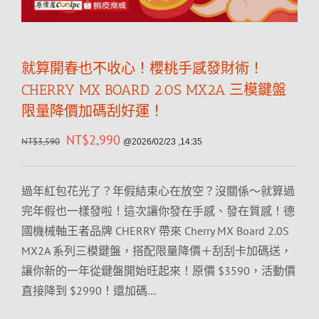
就算開春也不收心！櫻桃手感發財術！
CHERRY MX BOARD 2.0S MX2A 三模鍵盤
限量降價加碼刮好運！
NT$
2,990
NT$
3,590
@2026/02/23 ,14:35
過年紅包花光了？年假結束心在放空？沒關係～就算過
完年假也一樣發啦！這次讓你發在手感、發在質感！德
國機械軸王者品牌 CHERRY 帶來 Cherry MX Board 2.0S
MX2A 系列三模鍵盤，搭配限量降價＋刮刮卡加碼送，
讓你新的一年從鍵盤開始旺起來！原價 $3590，活動價
直接降到 $2990！還加碼…