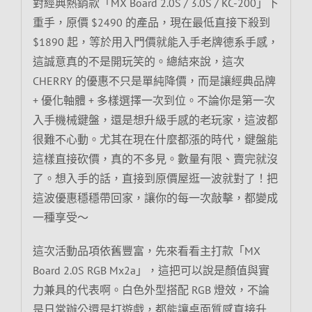
對經典熱銷款「MX Board 2.0S / 3.0S / KC-200」下
重手，原價 $2490 的產品，現在最低直接下殺到
$1890 起，等於用入門價就能入手老牌德系手感，
這誠意真的不是開玩笑的。總結來說，這次
CHERRY 的優惠不只是單純降價，而是讓經典品牌
+ 優化軸體 + 多樣選擇一次到位。不論你是第一次
入手機械鍵盤，還是想升級手感的老玩家，這波都
很難不心動。尤其在現在什麼都漲的時代，鍵盤能
這樣直接砍價，真的不多見。數量有限、賣完就沒
了。想入手的話，直接到原價屋逛一波就對了！把
這波優惠穩穩帶回家，讓你的每一次敲擊，都變成
一種享受～
這次活動品項依舊豐富，先來看看主打款「MX
Board 2.0S RGB Mx2a」，這把可以說是顏值與實
力兼具的代表啊。白色外型搭配 RGB 燈效，不論
是日常辦公還是打遊戲，都能讓桌面質感直接升