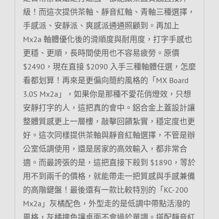
級！而這次提供茶軸、靜音紅軸、青軸三種選擇，
手感派、安靜派、爽感派通通照顧到。再加上
Mx2a 軸體優化後的滑順度與耐用度，打字手感也
更穩、更順，長時間使用也不容易疲勞。原價
$2490，現在直接 $2090 入手三種軸體任選，怎麼
看都划算！再來是更偏向簡約風格的「MX Board
3.0S Mx2a」，如果你是那種不愛花俏燈效，只想
安靜打字的人，這把真的會中。鋁合金上蓋設計讓
整體質感更上一層樓，敲擊回饋紮實，穩定度也更
好。這次同樣提供茶軸與靜音紅軸選擇，不管是辦
公室低調使用，還是居家的高效輸入，都非常合
適。而最誇張的是，這把直接下殺到 $1890，等於
用不到兩千的價格，就能帶走一把質感與手感兼備
的高階鍵盤！最後還有一款比較特別的「KC-200
Mx2a」灰橘配色，外型走的是低調中帶點活潑的
風格，灰橘撞色讓桌面不會過於單調。搭配靜音紅