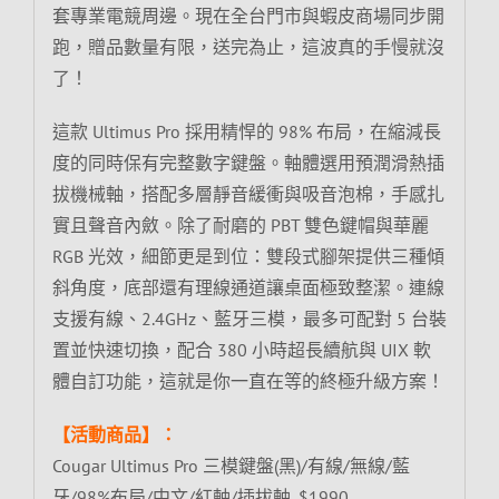
套專業電競周邊。現在全台門市與蝦皮商場同步開
跑，贈品數量有限，送完為止，這波真的手慢就沒
了！
這款 Ultimus Pro 採用精悍的 98% 布局，在縮減長
度的同時保有完整數字鍵盤。軸體選用預潤滑熱插
拔機械軸，搭配多層靜音緩衝與吸音泡棉，手感扎
實且聲音內斂。除了耐磨的 PBT 雙色鍵帽與華麗
RGB 光效，細節更是到位：雙段式腳架提供三種傾
斜角度，底部還有理線通道讓桌面極致整潔。連線
支援有線、2.4GHz、藍牙三模，最多可配對 5 台裝
置並快速切換，配合 380 小時超長續航與 UIX 軟
體自訂功能，這就是你一直在等的終極升級方案！
【活動商品】：
Cougar Ultimus Pro 三模鍵盤(黑)/有線/無線/藍
牙/98%布局/中文/紅軸/插拔軸, $1990