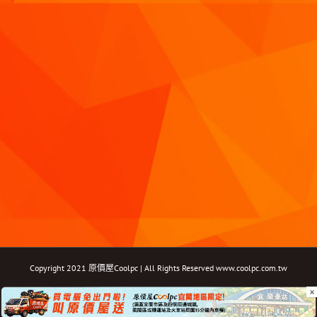
Copyright 2021 原價屋Coolpc | All Rights Reserved
www.coolpc.com.tw
×
Facebook
Instagram
YouTube
Twitter
Email: