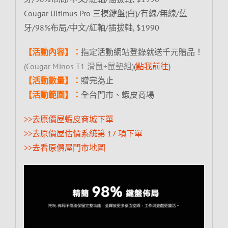
Cougar Ultimus Pro 三模鍵盤(白)/有線/無線/藍
牙/98%布局/中文/紅軸/插拔軸, $1990
【活動內容】：
指定活動網站登錄就送千元贈品！
(Cougar Minos T1 滑鼠+鼠墊組)
(
點我前往
)
【活動數量】：
贈完為止
【活動範圍】：
全台門市、蝦皮商場
>>去原價屋蝦皮商城下單
>>去原價屋估價系統第 17 項下單
>>去看原價屋門市地圖