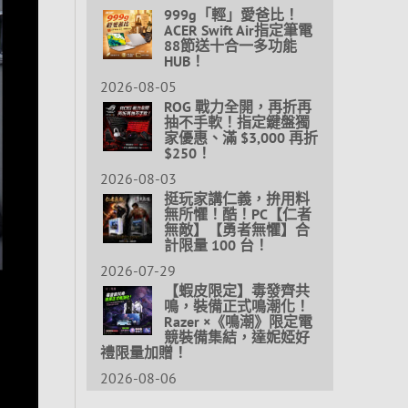
999g「輕」愛爸比！
ACER Swift Air指定筆電
88節送十合一多功能
HUB！
2026-08-05
ROG 戰力全開，再折再
抽不手軟！指定鍵盤獨
家優惠、滿 $3,000 再折
$250！
2026-08-03
挺玩家講仁義，拚用料
無所懼！酷！PC【仁者
無敵】【勇者無懼】合
計限量 100 台！
2026-07-29
【蝦皮限定】毒發齊共
鳴，裝備正式鳴潮化！
Razer ×《鳴潮》限定電
競裝備集結，達妮婭好
禮限量加贈！
2026-08-06