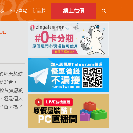
線上估價
主機
Buy筆電
新品牆
on
於每天與鍵
愛好者，
且極具質感的
，還是個人
平衡。為了