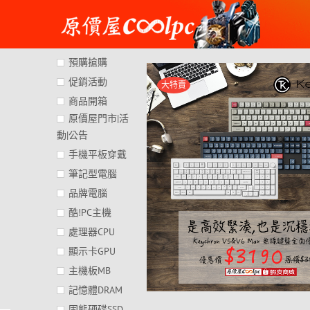
Skip
to
content
預購搶購
促銷活動
大特賣
商品開箱
原價屋門市|活
動|公告
手機平板穿戴
筆記型電腦
品牌電腦
酷!PC主機
處理器CPU
顯示卡GPU
主機板MB
記憶體DRAM
固態硬碟SSD