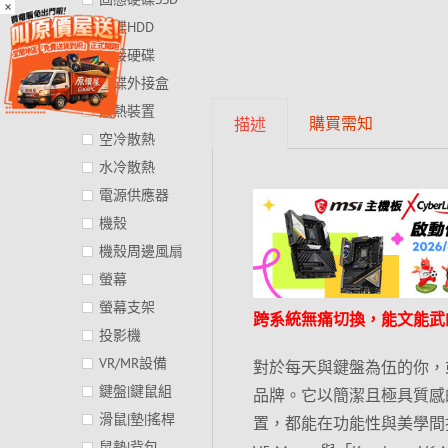
×
硬碟HDD
外接硬碟
硬碟外接盒
散熱裝置
購買需知
描述
空冷散熱
水冷散熱
電源供應器
機殼
機殼周邊風扇
螢幕
螢幕支架
跨系統無痛切換，能文能武
投影機
VR/MR設備
對於每天與鍵盤為伍的你，或
鍵盤|鍵鼠組
品牌。它以簡潔且極具質感
滑鼠|墊|搖桿
置，都能在功能性與美學間找
鼠墊|背包