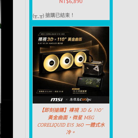
NT$
6,890
(╥_╥) 搶購已結束！
【即刻搶購】裸視 3D & 110°
黃金曲面，微星 MEG
CORELIQUID E15 360 一體式水
冷。