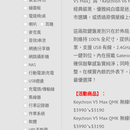
V5 Max」與「Keychro
繪圖板
經典碳黑、優雅純白還是迷
電競椅|桌
市選購，或透過原價屋線上
喇叭
耳機
這兩款鍵盤差別只在於佈局大小
麥克風
則維持 100% 全尺寸，提
音效|串流
業，支援 USB 有線、2.4G
網通|分享器
一鍵到位。內在搭載 Gate
網路攝影機
確保敲擊感紮實純淨；同時支援
NAS
整。在樸實內斂的外表下，
行動電源|充電
最優選擇！
USB週邊
充電頭/傳輸線
【活動商品】：
集線器
Keychron V5 Max QMK
行車記錄器
$3990↘$3190
作業系統
Keychron V5 Max QMK
軟體
$3990↘$3190
UPS不斷電