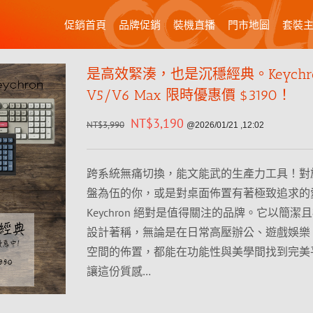
促銷首頁
品牌促銷
裝機直播
門市地圖
套裝
是高效緊湊，也是沉穩經典。Keychr
V5/V6 Max 限時優惠價 $3190！
NT$
3,190
NT$
3,990
@2026/01/21 ,12:02
跨系統無痛切換，能文能武的生產力工具！對
盤為伍的你，或是對桌面佈置有著極致追求的
Keychron 絕對是值得關注的品牌。它以簡潔
設計著稱，無論是在日常高壓辦公、遊戲娛樂
空間的佈置，都能在功能性與美學間找到完美
讓這份質感…