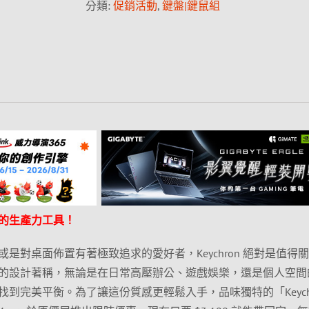
分類:
促銷活動
,
鍵盤|鍵鼠組
的生產力工具！
是對桌面佈置有著極致追求的愛好者，Keychron 絕對是值得
的設計著稱，無論是在日常高壓辦公、遊戲娛樂，還是個人空間
到完美平衡。為了讓這份質感更輕鬆入手，品味獨特的「Keychr