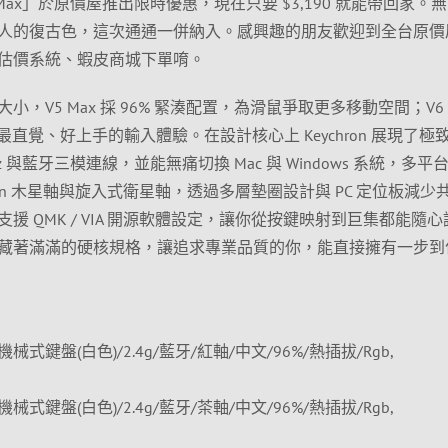
n V6 Max」於原價屋推出限時優惠，現在只要 $3,190 就能帶回家。
人的復古色，這次通通一併納入。感興趣的朋友歡迎到全台原價
估價系統、蝦皮商城下單唷。
，V5 Max 採 96% 緊湊配置，為滑鼠爭取更多移動空間；V6 
供最直覺、好上手的輸入體驗。在設計核心上 Keychron 展現了極
Hz 與藍牙三模連線，並能無痛切換 Mac 與 Windows 系統，多平
ron 木星軸與旋入式衛星軸，透過多層墊圈設計與 PC 定位板減少
 QMK / VIA 開源軟體設定，讓你從按鍵映射到巨集都能隨心
藏著滿滿的硬核規格，讓追求專業品質的你，能直接擁有一步到
 無線機械式鍵盤(白色)/2.4g/藍牙/紅軸/中文/96%/熱插拔/Rgb,
 無線機械式鍵盤(白色)/2.4g/藍牙/茶軸/中文/96%/熱插拔/Rgb,