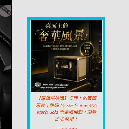
【原價屋搶購】桌面上的奢華
風景！酷碼 MasterFrame 400
Mesh Gold 黑金版機殼，限量
15 名開搶！