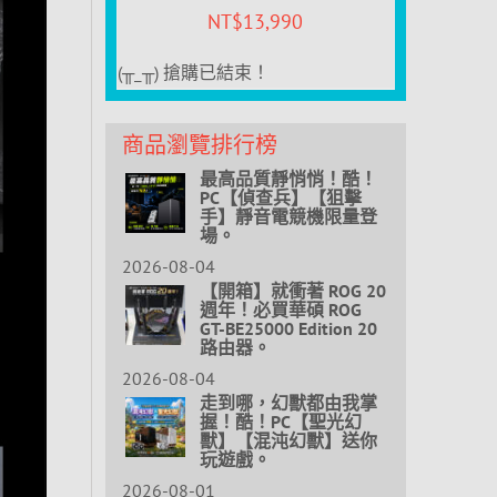
NT$
13,990
(╥_╥) 搶購已結束！
商品瀏覽排行榜
最高品質靜悄悄！酷！
PC【偵查兵】【狙擊
手】靜音電競機限量登
場。
2026-08-04
【開箱】就衝著 ROG 20
週年！必買華碩 ROG
GT-BE25000 Edition 20
路由器。
2026-08-04
走到哪，幻獸都由我掌
握！酷！PC【聖光幻
獸】【混沌幻獸】送你
玩遊戲。
2026-08-01