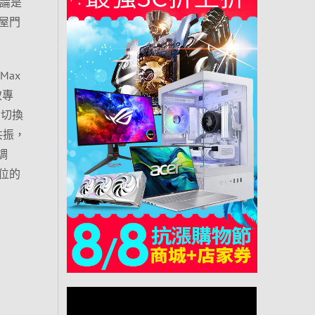
無論是
屋門
Max
致專
台切換
共振，
調
位的