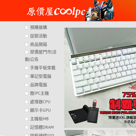
Skip
to
content
預購搶購
促銷活動
商品開箱
原價屋門市|活
動|公告
手機平板穿戴
筆記型電腦
品牌電腦
酷!PC主機
處理器CPU
顯示卡GPU
主機板MB
記憶體DRAM
固態硬碟SSD