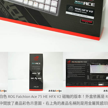
G Falchion Ace 75 HE HFX V2 磁軸的版本！外盒依舊是 R
中間放了產品彩色示意圖，右上角的產品名稱則是用金屬質感印