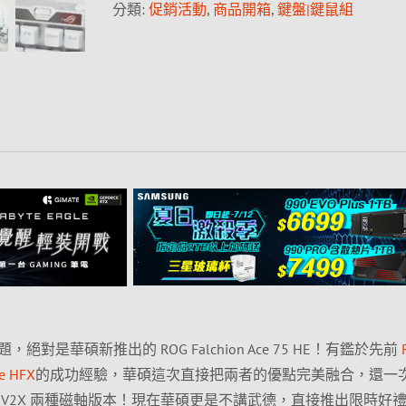
分類:
促銷活動
,
商品開箱
,
鍵盤|鍵鼠組
對是華碩新推出的 ROG Falchion Ace 75 HE！有鑑於先前
ce HFX
的成功經驗，華碩這次直接把兩者的優點完美融合，還一
ROG HFX V2X 兩種磁軸版本！現在華碩更是不講武德，直接推出限時好