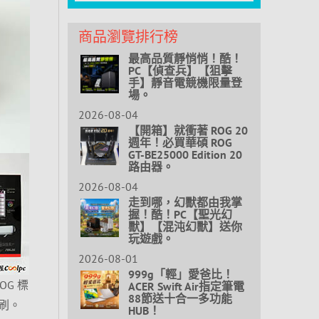
商品瀏覽排行榜
最高品質靜悄悄！酷！
PC【偵查兵】【狙擊
手】靜音電競機限量登
場。
2026-08-04
【開箱】就衝著 ROG 20
週年！必買華碩 ROG
GT-BE25000 Edition 20
路由器。
2026-08-04
走到哪，幻獸都由我掌
握！酷！PC【聖光幻
獸】【混沌幻獸】送你
玩遊戲。
2026-08-01
999g「輕」愛爸比！
OG 標
ACER Swift Air指定筆電
88節送十合一多功能
刷。
HUB！