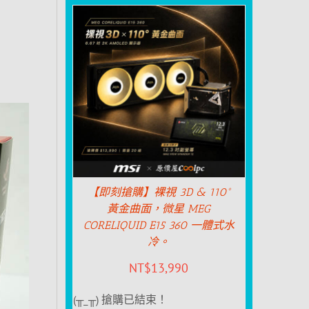
【即刻搶購】裸視 3D & 110°
黃金曲面，微星 MEG
CORELIQUID E15 360 一體式水
冷。
NT$
13,990
(╥_╥) 搶購已結束！