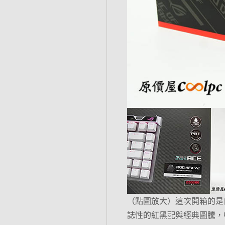
（點圖放大）這次開箱的是白色 RO
誌性的紅黑配與經典圖騰，