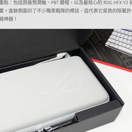
：包括原廠預潤軸、PBT 鍵帽，以及最核心的 ROG HFX V2 
置。盒裝側面印了不少職業戰隊的標誌，這代表它是真的陪著許
競神器！