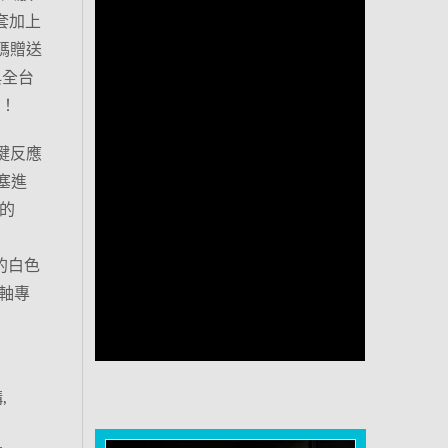
件套加上
加碼贈送
與全台
滿！
按鍵反應
塞進
的
箱的白色
磁軸專
,