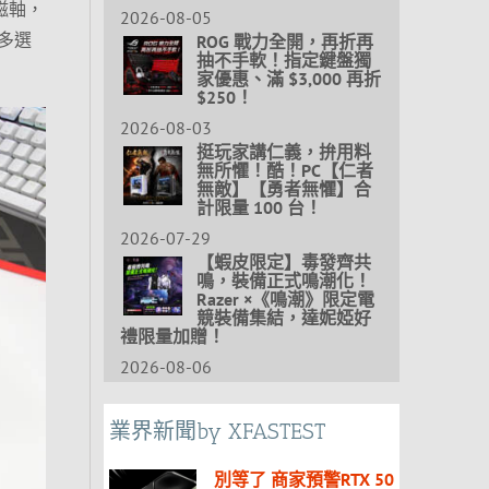
磁軸，
2026-08-05
多選
ROG 戰力全開，再折再
抽不手軟！指定鍵盤獨
家優惠、滿 $3,000 再折
$250！
2026-08-03
挺玩家講仁義，拚用料
無所懼！酷！PC【仁者
無敵】【勇者無懼】合
計限量 100 台！
2026-07-29
【蝦皮限定】毒發齊共
鳴，裝備正式鳴潮化！
Razer ×《鳴潮》限定電
競裝備集結，達妮婭好
禮限量加贈！
2026-08-06
業界新聞by XFASTEST
別等了 商家預警RTX 50