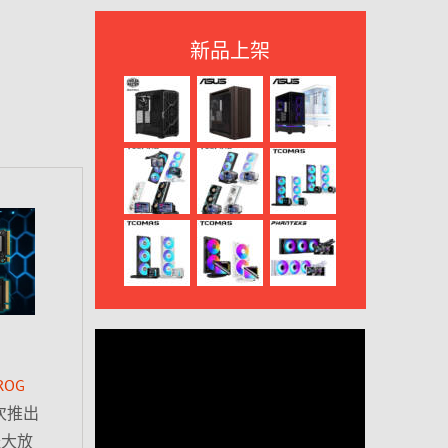
新品上架
ROG
次推出
禮大放