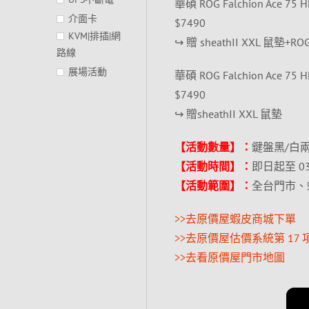
華碩 ROG Falchion Ac
介面卡
$7490
KVM|排插|網
↪ 贈 sheathII XXL 鼠墊+RO
路線
展場活動
華碩 ROG Falchion Ac
$7490
↪ 贈sheathII XXL 鼠墊
【活動數量】：
鍵盤黑/白兩
【活動時間】：
即日起至 0
【活動範圍】：
全台門市、
>>去原價屋蝦皮商城下單
>>去原價屋估價系統第 17 
>>去看原價屋門市地圖