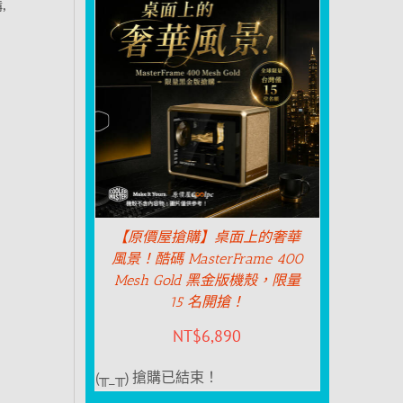
,
【原價屋搶購】桌面上的奢華
風景！酷碼 MasterFrame 400
Mesh Gold 黑金版機殼，限量
15 名開搶！
NT$
6,890
(╥_╥) 搶購已結束！