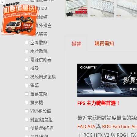
×
硬碟HDD
外接硬碟
硬碟外接盒
散熱裝置
空冷散熱
購買需知
描述
水冷散熱
電源供應器
機殼
機殼周邊風扇
螢幕
螢幕支架
投影機
FPS 主力鍵盤首選！
VR/MR設備
最近電競圈討論度最高的話題，絕
鍵盤|鍵鼠組
FALCATA
與
ROG Falchion A
滑鼠|墊|搖桿
了 ROG HFX V2 與 
鼠墊|背包