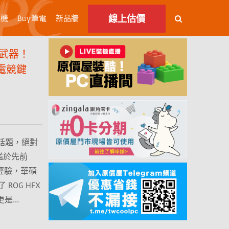
線上估價
主機
Buy筆電
新品牆
美武器！
磁軸電競鍵
的話題，絕對
！有鑑於先前
的成功經驗，華碩
OG HFX
碩更是…