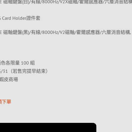
e 75 HE 磁軸鍵盤(白)/有線/8000Hz/V2X磁軸/霍爾感應器/六層消音結構
G Card Holder證件套
e 75 HE 磁軸鍵盤(黑)/有線/8000Hz/V2磁軸/霍爾感應器/六層消音結構,
色各限量 100 組
3/31（若售完提早結束）
蝦皮商場
項下單