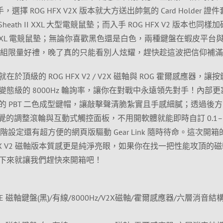
，選擇 ROG HFX V2X 版本就大方送出帥氣的 Card Holder 證
Sheath II XXL 大型電競鼠墊；而入手 ROG HFX V2 版本也同樣
 II XXL 電競鼠墊；無論你喜歡黑色還是白色，兩種鍵盤在蝦皮平台
0 組限量好禮，晚了真的只能看別人炫耀，趕快趁這波把信仰補
頂級的 ROG HFX V2 / V2X 磁軸與 ROG 霍爾感應器，讓
態級的 8000Hz 輪詢率，讓你在對戰中永遠領先對手！內部更
 PBT 二色成型鍵帽，讓敲擊聲清脆紮實且手感細膩；透過後方
體開關、直覺的調整滾輪與互動式觸控面板，不用開軟體就能即時自訂 0.1–
進階設定還有超方便的網頁版驅動 Gear Link 隨時待命。這次開
 75 HE HFX V2 磁軸版本質感更是純淨亮眼，如果你在找一把性能攻頂的
下來就讓我們趕快來開箱吧！
e 75 HE 磁軸鍵盤(黑)/有線/8000Hz/V2X磁軸/霍爾感應器/六層消音結構