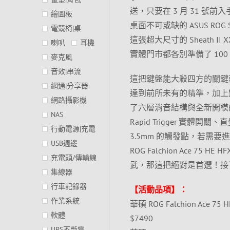
送，只要在 3 月 31 號前入手
繪圖板
桌面不可或缺的 ASUS ROG 
電競椅|桌
這張超大尺寸的 Sheath
喇叭
耳機
實體門市都各別準備了 10
麥克風
音效|串流
這把鍵盤能大殺四方的關鍵就在於
網通|分享器
達到前所未有的精準，加上變
網路攝影機
了六層消音結構與全新開模的
NAS
Rapid Trigger 實
行動電源|充電
3.5mm 的觸發點，若需要
USB週邊
ROG Falchion Ace
充電頭/傳輸線
武，那這把絕對是首選！接
集線器
行車記錄器
【活動品項】：
作業系統
華碩 ROG Falchion Ac
軟體
$7490
UPS不斷電