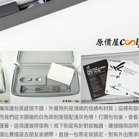
攜保護包質感很不錯，外層用的是滑順的佳績布材質；這裡有個
而我們這次開箱的白色款則是搭配淺灰色唷！打開包包後，會看
護著，這保護做得很夠！底下則是有針對拔軸器、連接線與說明
國比賽還是去朋友家網聚，直接一包帶走就搞定，對有外出需求