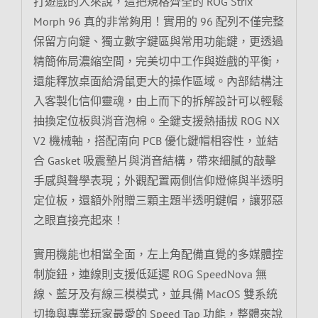
打遊戲的人來說，這把規格齊全的 ROG Strix
Morph 96 真的非常夠用！實用的 96 配列不僅完整
保留方向鍵、獨立數字鍵區與常用功能鍵，更透過
精簡佈局濃縮空間，完美切中工作與遊戲的平衡，
還能釋放桌面給滑鼠更大的操作區域。內部結構注
入客製化信仰靈魂，由上而下的拆解設計可以輕鬆
抽換定位板與消音泡棉。全鍵支援熱插拔 ROG NX
V2 機械軸，搭配南向 PCB 優化鍵帽相容性，並結
合 Gasket 吸震墊片與消音結構，帶來細膩的敲擊
手感與聲學表現；外觀配置兩側信仰燈條與半透明
定位板，還額外附贈三顆主題半透明鍵帽，讓邪惡
之眼直接亮起來！
實用機能也相當全面，左上角配備直覺的多媒體控
制旋鈕，連線則支援低延遲 ROG SpeedNova 無
線、藍牙及有線三模模式，並具備 MacOS 雙系統
切換與專業玩家最愛的 Speed Tap 功能，整體來說