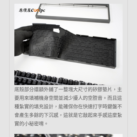
底殼部分還額外鋪了一整塊大尺寸的矽膠墊片，主
要用來填補機身空間並減少擾人的空腔音。而且這
種紮實的填充設計，能確保你在快速打字時鍵盤不
會產生多餘的下沉感，這就是它敲起來手感這麼紮
實的小秘密唷。