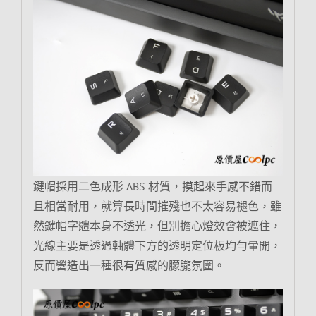
鍵帽採用二色成形 ABS 材質，摸起來手感不錯而
且相當耐用，就算長時間摧殘也不太容易褪色，雖
然鍵帽字體本身不透光，但別擔心燈效會被遮住，
光線主要是透過軸體下方的透明定位板均勻暈開，
反而營造出一種很有質感的朦朧氛圍。