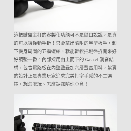
這把鍵盤主打的客製化功能可不是隨口說說，是真
的可以讓你動手拆！只要拿出隨附的星型板手，卸
下機身周圍的五顆螺絲，就能輕鬆把鍵盤拆開來好
好調整一番。內部採用由上而下的 Gasket 消音結
構，包含電路板在內整整疊加六層豐富用料，紮實
的設計正是專業玩家追求完美打字手感的不二選
擇，想怎麼玩、怎麼調都隨你心意！