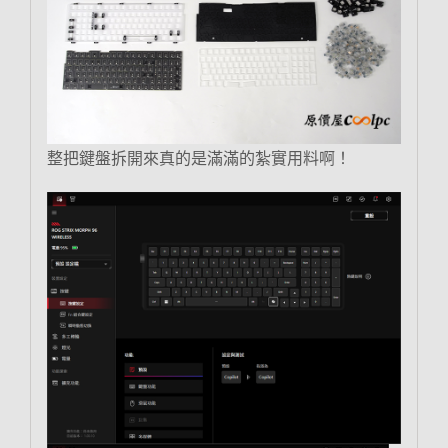
整把鍵盤拆開來真的是滿滿的紮實用料啊！