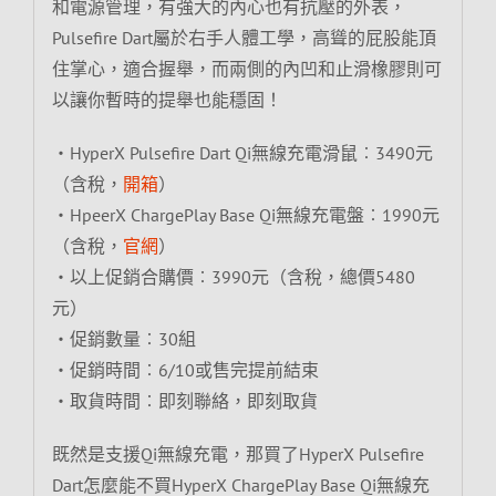
和電源管理，有強大的內心也有抗壓的外表，
Pulsefire Dart屬於右手人體工學，高聳的屁股能頂
住掌心，適合握舉，而兩側的內凹和止滑橡膠則可
以讓你暫時的提舉也能穩固！
‧HyperX Pulsefire Dart Qi無線充電滑鼠︰3490元
（含稅，
開箱
）
‧HpeerX ChargePlay Base Qi無線充電盤︰1990元
（含稅，
官網
）
‧以上促銷合購價︰3990元（含稅，總價5480
元）
‧促銷數量︰30組
‧促銷時間︰6/10或售完提前結束
‧取貨時間︰即刻聯絡，即刻取貨
既然是支援Qi無線充電，那買了HyperX Pulsefire
Dart怎麼能不買HyperX ChargePlay Base Qi無線充