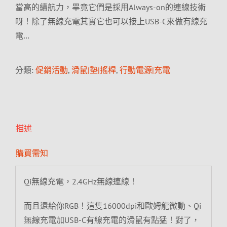
當高的續航力，畢竟它們是採用Always-on的連線技術
呀！除了無線充電其實它也可以接上USB-C來做有線充
電…
分類:
促銷活動
,
滑鼠|墊|搖桿
,
行動電源|充電
描述
購買需知
Qi無線充電，2.4GHz無線連線！
而且還給你RGB！這隻16000dpi和歐姆龍微動、Qi
無線充電加USB-C有線充電的滑鼠有點猛！對了，