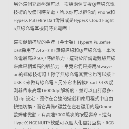
另外這個充電盤還可以一次給兩個支援Qi無線充電
技術的設備同時充電，所以你可以把你的iPhone和
HyperX Pulsefire Dart滑鼠或是HyperX Cloud Flight
S無線充電耳機同時充電呢！
這次促銷搭配的金牌（金士頓）HyperX Pulsefire
Dart採用了2.4GHz RF無線連線和Qi無線充電，單次
充電最高達50小時續航力，這對於所謂電競級無線
來說是相當高的續航力，畢竟它們是採用Always-
on的連線技術呀！除了無線充電其實它也可以接上
USB-C來做有線充電。另外它也搭載Pixart 3389感
測器帶來高達16000dpi解析度，並可以自訂最多5
組 dpi設定，讓你在合適的遊戲和應用程式中自由
快速切換，而它具備6鍵並在左右鍵用的是Omron
歐姆龍微動，有高達5000萬次的按壓壽命。還有
HyperX NGENUITY軟體可以個人化自訂巨集、RGB