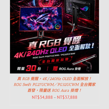
真 RGB 覺醒，4K/240Hz OLED 全面解放！
ROG Swift PG27UCWM／PG32UCWM 全台獨家
首發，限量送 ROG Aura 掛燈！
NT$
34,888
NT$
37,888
–