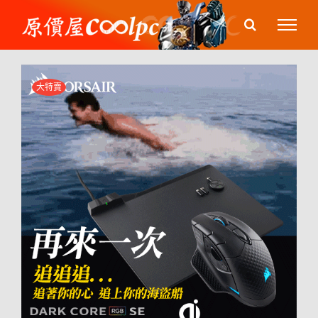
Skip
to
content
大特賣