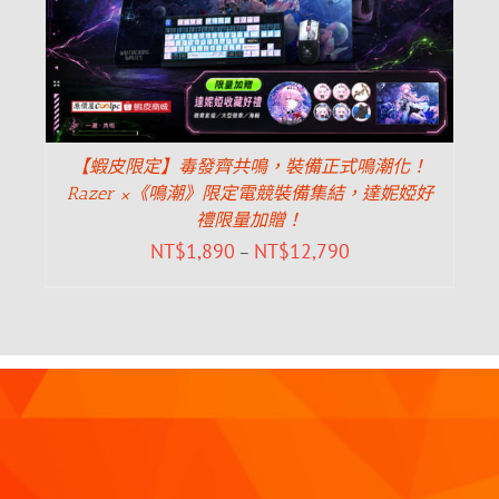
【蝦皮限定】毒發齊共鳴，裝備正式鳴潮化！
Razer ×《鳴潮》限定電競裝備集結，達妮婭好
禮限量加贈！
NT$
1,890
NT$
12,790
–