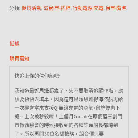
分類:
促銷活動
,
滑鼠|墊|搖桿
,
行動電源|充電
,
鼠墊|背包
描述
購買需知
快追上你的信仰船吧~
我知道最近周邊都瘋了，先不要取消追蹤FB啦，應
該要快快去填單，因為這可是超級難得海盜船再給
一次機會拿來支援Qi無線充電的滑鼠+鼠墊優惠下
殺，上次被秒殺唷！上個月Corsair在原價屋三創門
市做體驗會的時候接收到的各種許願船長都聽到
了，所以再開30位名額搶購，組合價只要