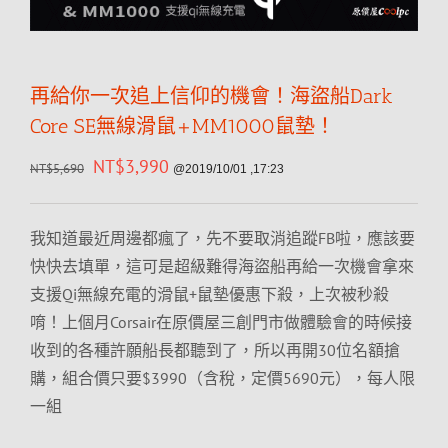
再給你一次追上信仰的機會！海盜船Dark
Core SE無線滑鼠+MM1000鼠墊！
NT$
3,990
NT$
5,690
@2019/10/01 ,17:23
我知道最近周邊都瘋了，先不要取消追蹤FB啦，應該要
快快去填單，這可是超級難得海盜船再給一次機會拿來
支援Qi無線充電的滑鼠+鼠墊優惠下殺，上次被秒殺
唷！上個月Corsair在原價屋三創門市做體驗會的時候接
收到的各種許願船長都聽到了，所以再開30位名額搶
購，組合價只要$3990（含稅，定價5690元），每人限
一組