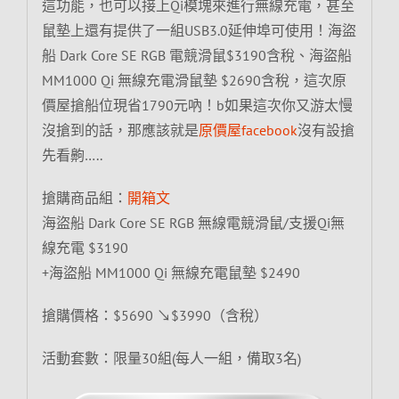
這功能，也可以接上Qi模塊來進行無線充電，甚至
鼠墊上還有提供了一組USB3.0延伸埠可使用！海盜
船 Dark Core SE RGB 電競滑鼠$3190含稅、海盜船
MM1000 Qi 無線充電滑鼠墊 $2690含稅，這次原
價屋搶船位現省1790元吶！b如果這次你又游太慢
沒搶到的話，那應該就是
原價屋facebook
沒有設搶
先看齁…..
搶購商品組：
開箱文
海盜船 Dark Core SE RGB 無線電競滑鼠/支援Qi無
線充電 $3190
+海盜船 MM1000 Qi 無線充電鼠墊 $2490
搶購價格：$5690 ↘$3990（含稅）
活動套數：限量30組(每人一組，備取3名)