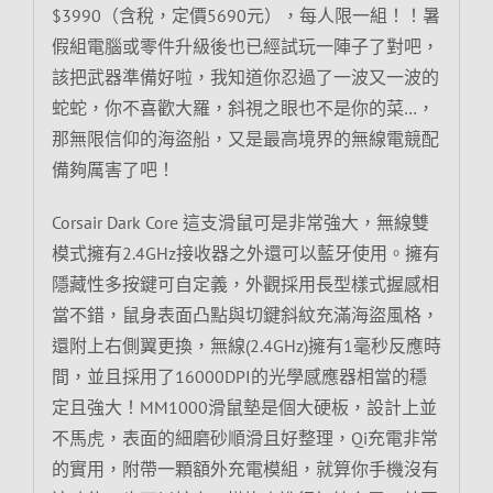
$3990（含稅，定價5690元），每人限一組！！暑
假組電腦或零件升級後也已經試玩一陣子了對吧，
該把武器準備好啦，我知道你忍過了一波又一波的
蛇蛇，你不喜歡大羅，斜視之眼也不是你的菜…，
那無限信仰的海盜船，又是最高境界的無線電競配
備夠厲害了吧！
Corsair Dark Core 這支滑鼠可是非常強大，無線雙
模式擁有2.4GHz接收器之外還可以藍牙使用。擁有
隱藏性多按鍵可自定義，外觀採用長型樣式握感相
當不錯，鼠身表面凸點與切鍵斜紋充滿海盜風格，
還附上右側翼更換，無線(2.4GHz)擁有1毫秒反應時
間，並且採用了16000DPI的光學感應器相當的穩
定且強大！MM1000滑鼠墊是個大硬板，設計上並
不馬虎，表面的細磨砂順滑且好整理，Qi充電非常
的實用，附帶一顆額外充電模組，就算你手機沒有