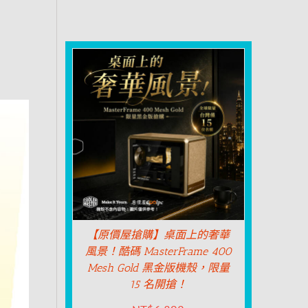
【原價屋搶購】桌面上的奢華
風景！酷碼 MasterFrame 400
Mesh Gold 黑金版機殼，限量
15 名開搶！