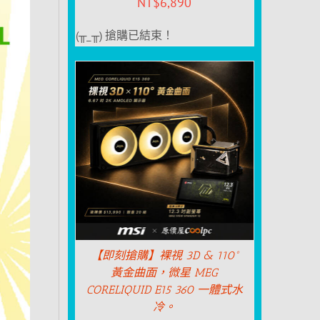
NT$
6,890
(╥_╥) 搶購已結束！
【即刻搶購】裸視 3D & 110°
黃金曲面，微星 MEG
CORELIQUID E15 360 一體式水
冷。