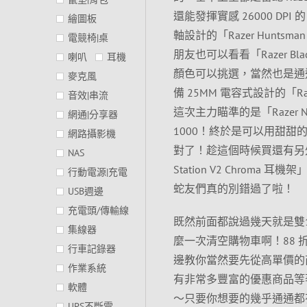
還能發揮實感 26000 DPI
繪圖板
軸設計的「Razer Hunts
電競椅|桌
朋友也可以看看「Razer Bla
喇叭
耳機
顏色可以挑選，當然也是通通
麥克風
備 25MM 電容式設計的「R
音效|串流
這次主力瞄準的是「Razer N
網通|分享器
1000！終於是可以用甜甜
網路攝影機
對了！趁這個時候買還有另外
NAS
Station V2 Chrom
行動電源|充電
蛇友們真的別錯過了啦！
USB週邊
充電頭/傳輸線
既然前面都說過幾天就是雙
集線器
麼一次清空購物車啊！88 
行車記錄器
邊教你當然要先從高單價的
作業系統
有非常多豐富的優惠商品等
軟體
～只要你想要的幾乎通通都
UPS不斷電