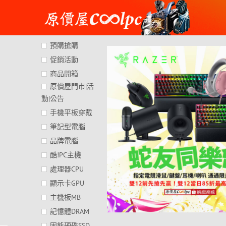
Skip
to
content
預購搶購
促銷活動
商品開箱
原價屋門市|活
動|公告
手機平板穿戴
筆記型電腦
品牌電腦
酷!PC主機
處理器CPU
顯示卡GPU
主機板MB
記憶體DRAM
固態硬碟SSD