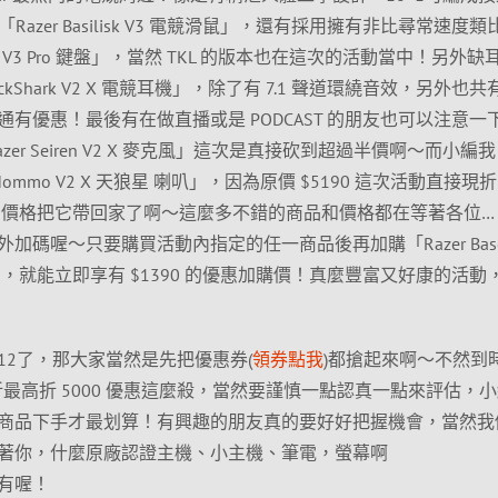
 的「Razer Basilisk V3 電競滑鼠」，還有採用擁有非比尋常速度
man V3 Pro 鍵盤」，當然 TKL 的版本也在這次的活動當中！另外
ckShark V2 X 電競耳機」，除了有 7.1 聲道環繞音效，另外也共有
有優惠！最後有在做直播或是 PODCAST 的朋友也可以注意一
azer Seiren V2 X 麥克風」這次是真接砍到超過半價啊～而小編
ommo V2 X 天狼星 喇叭」，因為原價 $5190 這次活動直接現折
的價格把它帶回家了啊～這麼多不錯的商品和價格都在等著各位…
加碼喔～只要購買活動內指定的任一商品後再加購「Razer Bas
a 耳機架」，就能立即享有 $1390 的優惠加購價！真麼豐富又好康的活
12了，那大家當然是先把優惠券(
領券點我
)都搶起來啊～不然到
折最高折 5000 優惠這麼殺，當然要謹慎一點認真一點來評估，
商品下手才最划算！有興趣的朋友真的要好好把握機會，當然我
著你，什麼原廠認證主機、小主機、筆電，螢幕啊
有喔！