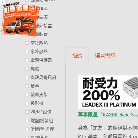
×
硬碟HDD
外接硬碟
硬碟外接盒
散熱裝置
空冷散熱
水冷散熱
購買需知
描述
電源供應器
機殼
機殼周邊風扇
螢幕
螢幕支架
投影機
VR/MR設備
再享限量「RAZER Base St
鍵盤|鍵鼠組
身為「蛇友」的你絕對不能
滑鼠|墊|搖桿
的，基本上全都是雷蛇 Ra
鼠墊|背包