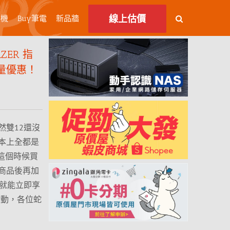
線上估價
主機
Buy筆電
新品牆
ER 指
量優惠！
然雙12還沒
本上全都是
趁這個時候買
商品後再加
架」，就能立即享
活動，各位蛇