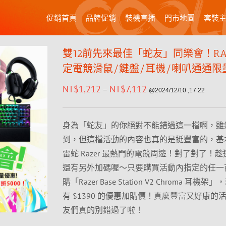
促銷首頁
品牌促銷
裝機直播
門市地圖
套裝
雙12前先來最佳「蛇友」同樂會！RAZ
定電競滑鼠/鍵盤/耳機/喇叭通通限
NT$
1,212
NT$
7,112
–
@2024/12/10 ,17:22
身為「蛇友」的你絕對不能錯過這一檔啊，雖
到，但這檔活動的內容也真的是挺豐富的，基
雷蛇 Razer 最熱門的電競周邊！對了對了！
還有另外加碼喔～只要購買活動內指定的任一
購「Razer Base Station V2 Chroma 耳機
有 $1390 的優惠加購價！真麼豐富又好康的
友們真的別錯過了啦！