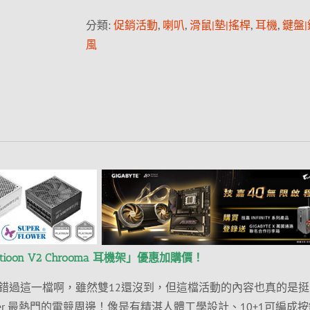
分類:
促銷活動
,
喇叭
,
滑鼠|墊|搖桿
,
耳機
,
鍵盤
風
atioon V2 Chrooma 耳機架」優惠加購價！
錯過這一檔啊，雖然雙12還沒到，但這檔活動的內容也真的是挺
zer 最熱門的電競周邊！像是有精湛人體工學設計、10+1可編成