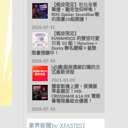
【蝦皮限定】杜比全景
聲援，聽見信仰呼喚！
ROG Gjallar Soundbar喇
叭限量20組開搶！
2026-07-31
【蝦皮限定】
FUWAMOCO 的雙倍可愛
只有 50 組！Hololive ×
Ducky 聯名鍵帽＋鼠墊
限量預購中！
2026-07-30
[必讀]跟原價屋訂購的方
式最新流程
2021-01-01
獨家新機上膛，原價屋
準星鎖定！MSI
CROSSHAIR A16 HX 電競
筆電限量組合優惠！
2026-07-30
業界新聞by XFASTEST