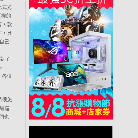
類比式光
缺耳機的
 3 款
下，具
我自己
 對了
e
動，各位
時候怎
小編這
們也