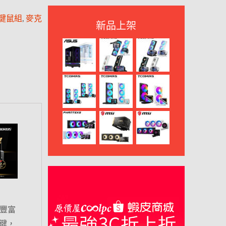
|鍵鼠組
,
麥克
新品上架
豐富
按鍵，