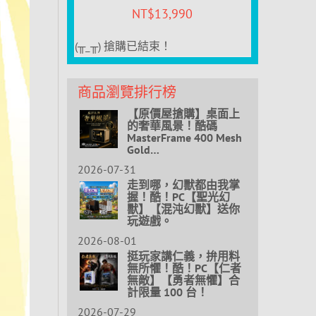
NT$
13,990
(╥_╥) 搶購已結束！
商品瀏覽排行榜
【原價屋搶購】桌面上
的奢華風景！酷碼
MasterFrame 400 Mesh
Gold…
2026-07-31
走到哪，幻獸都由我掌
握！酷！PC【聖光幻
獸】【混沌幻獸】送你
玩遊戲。
2026-08-01
挺玩家講仁義，拚用料
無所懼！酷！PC【仁者
無敵】【勇者無懼】合
計限量 100 台！
2026-07-29