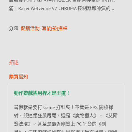
體驗最完整！來～現在 RAZER 這組直接幫你配好配
滿！Razer Wolverine V2 CHROMA 控制器那帥氣的…
分類:
促銷活動
,
滑鼠|墊|搖桿
描述
購買需知
動作遊戲搖用桿才是王道！
暑假就是要打 Game 打到爽！不管是 FPS 開槍掃
射、競速類狂飆甩尾，還是《魔物獵人》、《艾爾
登法環》，甚至是最近剛登上 PC 平台的《劍
星》，這些遊戲通通都要用搖桿才玩得過癮、體驗