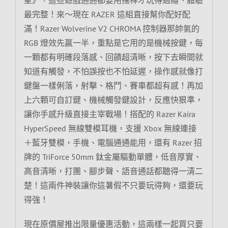
最完整！來～現在 RAZER 這組直接幫你配好配
滿！Razer Wolverine V2 CHROMA 控制器那帥氣的
RGB 燈效先贏一半，重點是它用的是機械按鍵，每
一顆都有明確段落感、回饋超清晰，按下去瞬間就
知道有觸發，不怕誤按也不怕延遲，操作感就像打
鍵盤一樣俐落，射擊、格鬥、賽車都超有感！再加
上六顆可自訂鍵、機械觸發鍵設計，反應快狠準，
讓你手感升級直接主宰戰場！搭配的 Razer Kaira
HyperSpeed 無線雙模耳機，支援 Xbox 無線連接
＋藍牙雙模，手機、電腦通通能用，還有 Razer 招
牌的 TriForce 50mm 鈦金屬驅動單體，低音厚實、
高音清晰，打團、腳步聲、語音通話都聽得一清二
楚！這兩件神裝讓你這暑假不只要玩得夠，還要玩
得強！
現在原價屋推出限量優惠活動，這兩樣一起買只要