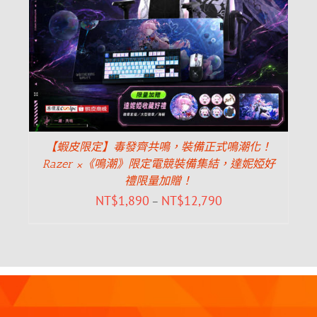
【蝦皮限定】毒發齊共鳴，裝備正式鳴潮化！
Razer ×《鳴潮》限定電競裝備集結，達妮婭好
禮限量加贈！
NT$
1,890
NT$
12,790
–