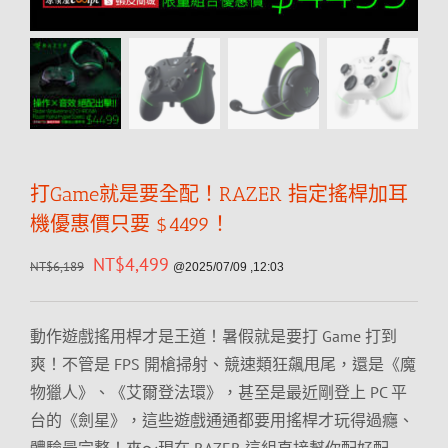
打Game就是要全配！RAZER 指定搖桿加耳
機優惠價只要 $4499！
NT$
4,499
NT$
6,189
@2025/07/09 ,12:03
動作遊戲搖用桿才是王道！暑假就是要打 Game 打到
爽！不管是 FPS 開槍掃射、競速類狂飆甩尾，還是《魔
物獵人》、《艾爾登法環》，甚至是最近剛登上 PC 平
台的《劍星》，這些遊戲通通都要用搖桿才玩得過癮、