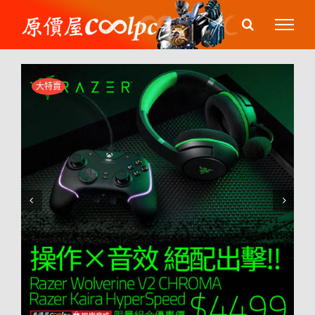
Skip
to
content
大特賣

