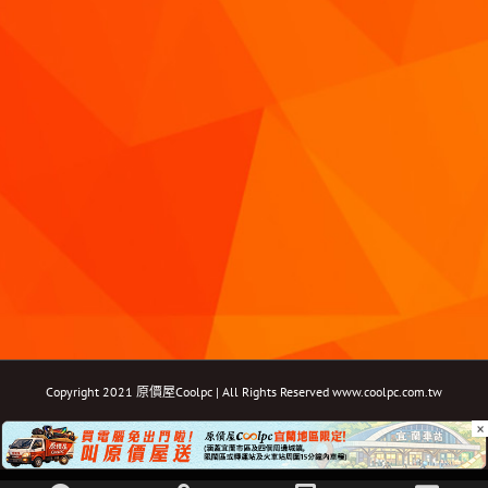
Copyright 2021 原價屋Coolpc | All Rights Reserved
www.coolpc.com.tw
×
Facebook
Instagram
YouTube
Twitter
Email: