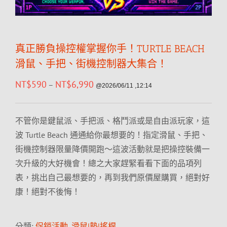
真正勝負操控權掌握你手！TURTLE BEACH
滑鼠、手把、街機控制器大集合！
NT$
590
NT$
6,990
–
@2026/06/11 ,12:14
不管你是鍵鼠派、手把派、格鬥派或是自由派玩家，這
波 Turtle Beach 通通給你最想要的！指定滑鼠、手把、
街機控制器限量降價開跑～這波活動就是把操控裝備一
次升級的大好機會！總之大家趕緊看看下面的品項列
表，挑出自己最想要的，再到我們原價屋購買，絕對好
康！絕對不後悔！
分類:
促銷活動
,
滑鼠|墊|搖桿