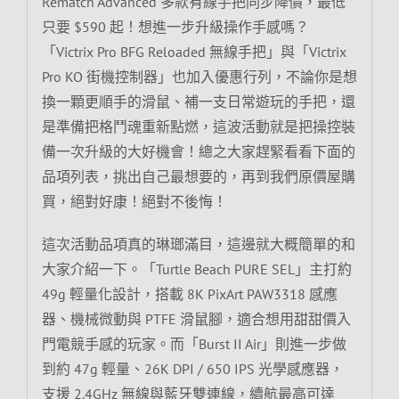
Rematch Advanced 多款有線手把同步降價，最低
只要 $590 起！想進一步升級操作手感嗎？
「Victrix Pro BFG Reloaded 無線手把」與「Victrix
Pro KO 街機控制器」也加入優惠行列，不論你是想
換一顆更順手的滑鼠、補一支日常遊玩的手把，還
是準備把格鬥魂重新點燃，這波活動就是把操控裝
備一次升級的大好機會！總之大家趕緊看看下面的
品項列表，挑出自己最想要的，再到我們原價屋購
買，絕對好康！絕對不後悔！
這次活動品項真的琳瑯滿目，這邊就大概簡單的和
大家介紹一下。「Turtle Beach PURE SEL」主打約
49g 輕量化設計，搭載 8K PixArt PAW3318 感應
器、機械微動與 PTFE 滑鼠腳，適合想用甜甜價入
門電競手感的玩家。而「Burst II Air」則進一步做
到約 47g 輕量、26K DPI / 650 IPS 光學感應器，
支援 2.4GHz 無線與藍牙雙連線，續航最高可達