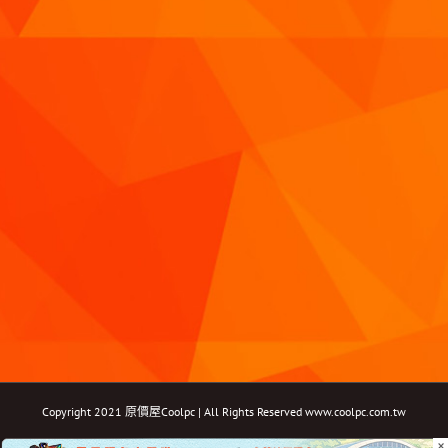
Copyright 2021 原價屋Coolpc | All Rights Reserved
www.coolpc.com.tw
×