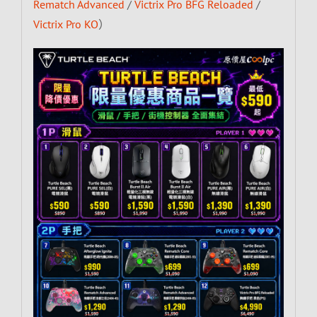
Rematch Advanced
/
Victrix Pro BFG Reloaded
/
Victrix Pro KO
）