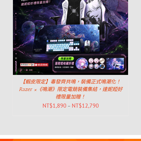
【蝦皮限定】毒發齊共鳴，裝備正式鳴潮化！
Razer ×《鳴潮》限定電競裝備集結，達妮婭好
禮限量加贈！
NT$
1,890
NT$
12,790
–