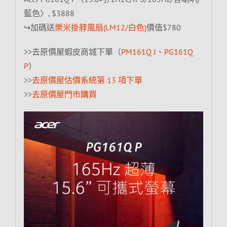
藍色〉, $3888
↪加碼送
樂米掛脖風扇(LM12/白色)
價值$780
>>去原價屋蝦皮商城下單（
PM161Q J
、
PG161Q
P
）
>>
去原價屋估價系統第 13 項下單
>>
去原價屋門市購買