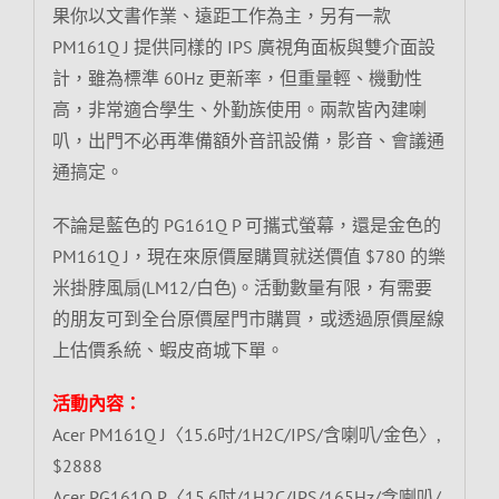
果你以文書作業、遠距工作為主，另有一款
PM161Q J 提供同樣的 IPS 廣視角面板與雙介面設
計，雖為標準 60Hz 更新率，但重量輕、機動性
高，非常適合學生、外勤族使用。兩款皆內建喇
叭，出門不必再準備額外音訊設備，影音、會議通
通搞定。
不論是藍色的 PG161Q P 可攜式螢幕，還是金色的
PM161Q J，現在來原價屋購買就送價值 $780 的樂
米掛脖風扇(LM12/白色)。活動數量有限，有需要
的朋友可到全台原價屋門市購買，或透過原價屋線
上估價系統、蝦皮商城下單。
活動內容：
Acer PM161Q J〈15.6吋/1H2C/IPS/含喇叭/金色〉,
$2888
Acer PG161Q P〈15.6吋/1H2C/IPS/165Hz/含喇叭/