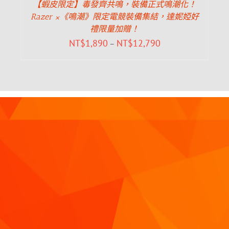
【蝦皮限定】毒發齊共鳴，裝備正式鳴潮化！
Razer ×《鳴潮》限定電競裝備集結，達妮婭好
禮限量加贈！
NT$
1,890
NT$
12,790
–