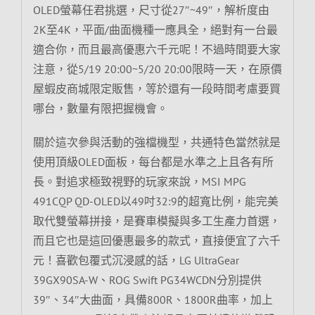
OLED螢幕任君挑選，尺寸從27″~49″，解析度由
2K至4K，平面/曲面機種一應具全，絕對有一台最
適合你，而且最高優惠六千元呢！不過時間要大家
注意，從5/19 20:00~5/20 20:00限時一天，在原價
屋蝦皮商城限定販售，等於還有一段時間考慮要買
哪台，數量有限把握機會。
關於這次參與活動的強檔機型，共通特色當然就是
使用頂級OLED面板，每台都是水準之上且各有所
長。對追求極致視野的玩家來說，MSI MPG
491CQP QD-OLED以49吋32:9的超寬比例，能完美
取代雙螢幕拼接，是賽車模擬與多工生產力首選，
而且它也是這回優惠最多的款式，直接便宜了六千
元！喜歡包覆式沉浸感的話，LG UltraGear
39GX90SA-W、ROG Swift PG34WCDN分別提供
39″、34″大曲面，具備800R、1800R曲率，加上