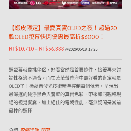
【蝦皮限定】最愛真實OLED之夜！超過20
款OLED螢幕快閃優惠最高折$6000！
NT$
10,710
NT$
36,888
–
@2026/05/18 ,17:25
選螢幕就像挑伴侶，好看當然是首要條件，接著再來討
論性格適不適合，而在茫茫螢幕海中最好看的肯定就是
OLED了！憑藉自發光技術精準控制每個像素，呈現出
最深邃的純淨黑色與驚豔的真實色彩，帶來如同親臨現
場的視覺饗宴，加上絕佳的電競性能，毫無疑問是當前
最棒的選擇…
分類:
促銷活動
,
螢幕