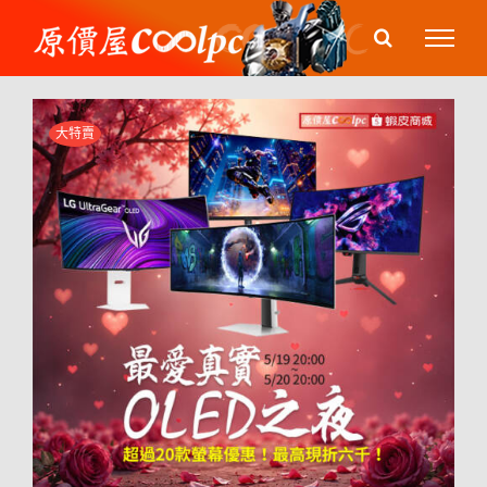
Skip
to
content
大特賣