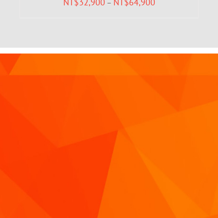
NT$
32,900
NT$
64,900
–