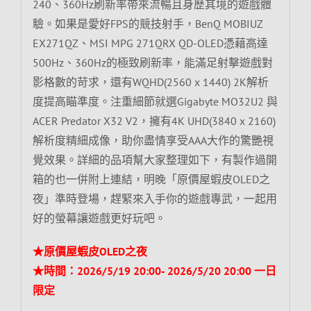
240、360Hz刷新率帶來流暢且身歷其境的遊戲體
驗。如果是愛好FPS的競技射手，BenQ MOBIUZ
EX271QZ、MSI MPG 271QRX QD-OLED憑藉高達
500Hz、360Hz的極致刷新率，能滿足射擊遊戲對
影格數的苛求，還有WQHD(2560 x 1440) 2K解析
度提高瞄準度。注重細節就選Gigabyte MO32U2 與
ACER Predator X32 V2，擁有4K UHD(3840 x 2160)
解析度精細成像，助你盡情享受AAA大作的驚艷視
覺效果。詳細的品項幫大家整理如下，有製作過開
箱的也一併附上連結，明晚「原價屋蝦皮OLED之
夜」準時登場，趕緊來入手你的遊戲專武，一起用
好的螢幕讓遊戲更好玩吧。
★原價屋蝦皮OLED之夜
★時間：2026/5/19 20:00- 2026/5/20 20:00 一日
限定