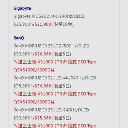
Gigabyte
Gigabyte MO32U2 /4K/240Hz/OLED
$23,900↘
$21,900
(限量10台)
BenQ
BenQ MOBIUZ EX271QZ /500Hz/OLED
$29,888↘
$26,888
(限量5台)
↘送金士頓 XS1000 2TB 外接式 SSD Type-
C(SXS1000/2000GA)
BenQ MOBIUZ EX321UZ /4K/240Hz/OLED
$38,888↘
$36,888
(限量5台)
↘送金士頓 XS1000 2TB 外接式 SSD Type-
C(SXS1000/2000GA)
BenQ MOBIUZ EX271UZ /240Hz/OLED
$29,888↘
$25,888
(限量5台)
↘送金士頓 XS1000 2TB 外接式 SSD Type-