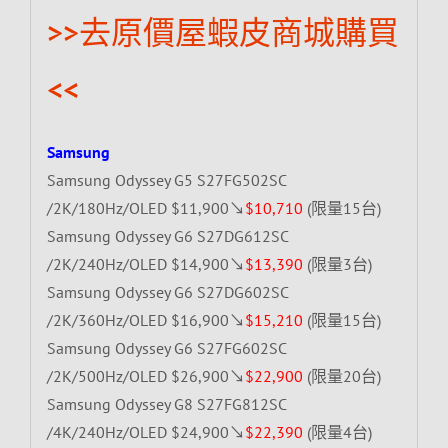
>>去原價屋蝦皮商城購買
<<
Samsung
Samsung Odyssey G5 S27FG502SC
/2K/180Hz/OLED $11,900↘
$10,710
(限量15台)
Samsung Odyssey G6 S27DG612SC
/2K/240Hz/OLED $14,900↘
$13,390
(限量3台)
Samsung Odyssey G6 S27DG602SC
/2K/360Hz/OLED $16,900↘
$15,210
(限量15台)
Samsung Odyssey G6 S27FG602SC
/2K/500Hz/OLED $26,900↘
$22,900
(限量20台)
Samsung Odyssey G8 S27FG812SC
/4K/240Hz/OLED $24,900↘
$22,390
(限量4台)