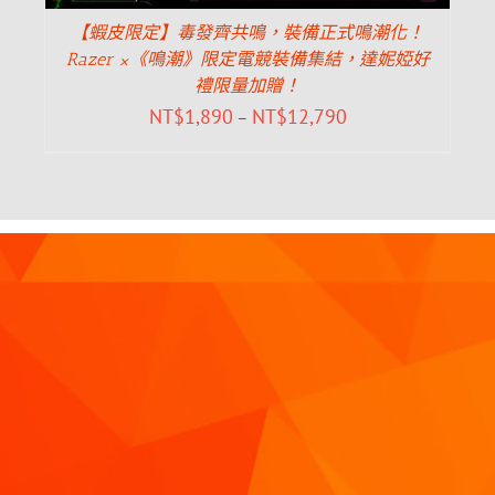
【蝦皮限定】毒發齊共鳴，裝備正式鳴潮化！
Razer ×《鳴潮》限定電競裝備集結，達妮婭好
禮限量加贈！
NT$
1,890
NT$
12,790
–