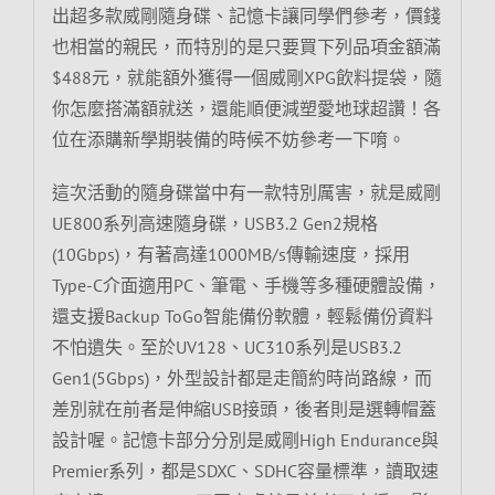
出超多款威剛隨身碟、記憶卡讓同學們參考，價錢
也相當的親民，而特別的是只要買下列品項金額滿
$488元，就能額外獲得一個威剛XPG飲料提袋，隨
你怎麼搭滿額就送，還能順便減塑愛地球超讚！各
位在添購新學期裝備的時候不妨參考一下唷。
這次活動的隨身碟當中有一款特別厲害，就是威剛
UE800系列高速隨身碟，USB3.2 Gen2規格
(10Gbps)，有著高達1000MB/s傳輸速度，採用
Type-C介面適用PC、筆電、手機等多種硬體設備，
還支援Backup ToGo智能備份軟體，輕鬆備份資料
不怕遺失。至於UV128、UC310系列是USB3.2
Gen1(5Gbps)，外型設計都是走簡約時尚路線，而
差別就在前者是伸縮USB接頭，後者則是選轉帽蓋
設計喔。記憶卡部分分別是威剛High Endurance與
Premier系列，都是SDXC、SDHC容量標準，讀取速