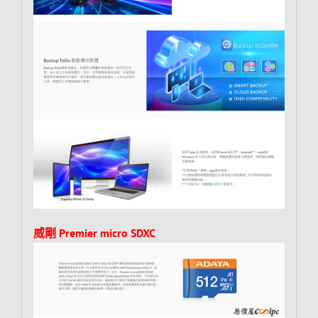
威剛 Premier micro SDXC