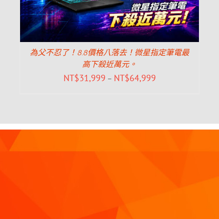
為父不忍了！8.8價格八落去！微星指定筆電最
高下殺近萬元。
NT$
31,999
NT$
64,999
–