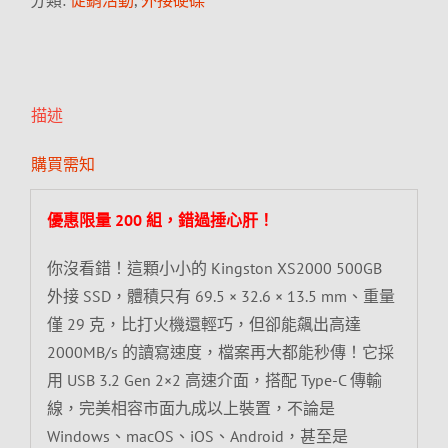
分類:
促銷活動
,
外接硬碟
描述
購買需知
優惠限量 200 組，錯過捶心肝！
你沒看錯！這顆小小的 Kingston XS2000 500GB
外接 SSD，體積只有 69.5 × 32.6 × 13.5 mm、重量
僅 29 克，比打火機還輕巧，但卻能飆出高達
2000MB/s 的讀寫速度，檔案再大都能秒傳！它採
用 USB 3.2 Gen 2×2 高速介面，搭配 Type-C 傳輸
線，完美相容市面九成以上裝置，不論是
Windows、macOS、iOS、Android，甚至是