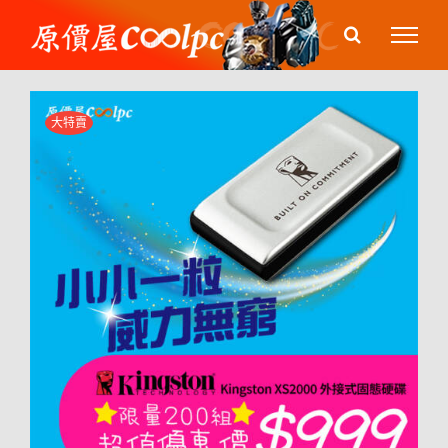
Skip
to
content
大特賣