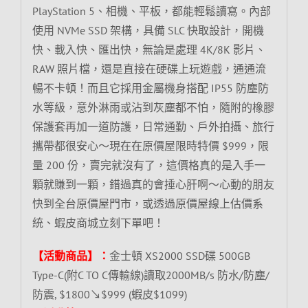
PlayStation 5、相機、平板，都能輕鬆讀寫。內部
使用 NVMe SSD 架構，具備 SLC 快取設計，開機
快、載入快、匯出快，無論是處理 4K/8K 影片、
RAW 照片檔，還是直接在硬碟上玩遊戲，通通流
暢不卡頓！而且它採用金屬機身搭配 IP55 防塵防
水等級，意外淋雨或沾到灰塵都不怕，隨附的橡膠
保護套再加一道防護，日常通勤、戶外拍攝、旅行
攜帶都很安心～現在在原價屋限時特價 $999，限
量 200 份，賣完就沒有了，這價格真的是入手一
顆就賺到一顆，錯過真的會捶心肝啊～心動的朋友
快到全台原價屋門市，或透過原價屋線上估價系
統、蝦皮商城立刻下單吧！
【活動商品】：
金士頓 XS2000 SSD碟 500GB
Type-C(附C TO C傳輸線)讀取2000MB/s 防水/防塵/
防震, $1800↘$999 (蝦皮$1099)