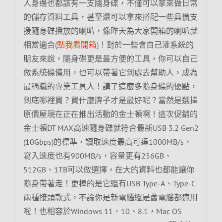
人身邊也都該有一支隨身碟，不僅可以拿來做日常
的儲存資料工具，甚至還可以拿來搭配一些具備支
援隨身碟播放的喇叭，像昨天為大家開箱的喇叭就
相當適合(
點我看開箱
)！對於一些會自己灌系統的
朋友來說，隨身碟更是最方便的工具，你可以自己
做系統碟備用，也可以帶著它到處去幫助人，成為
最稱職的專業工具人！講了這麼多隨身碟的優點，
到底哪裡買？買什麼牌子才是最好呢？當然是選擇
原價屋現在正在推出活動的金士頓啊！這次促銷的
金士頓DT MAX高速隨身碟就符合最新USB 3.2 Gen2
(10Gbps)的標準，讀取速度最高可達1000MB/s，
寫入速度也有900MB/s，容量更有256GB、
512GB、1TB可以做選擇，在大的資料也都能讓你
隨身帶著走！更棒的是它還有USB Type-A、Type-C
兩種接頭款式，不論你是新電腦還是舊電腦都適用
啦！也相容於Windows 11、10、8.1，Mac OS