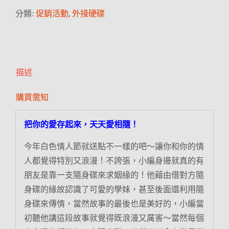
分類:
促銷活動
,
外接硬碟
描述
購買需知
把你的愛存起來，天天愛相隨！
今年白色情人節就送點不一樣的吧～讓你和你的情
人都覺得特別又浪漫！不誇張，小編身邊就真的有
朋友是靠一支隨身碟來求姻緣的！他藉由借對方隨
身碟的緣故認識了可愛的學妹，甚至後面還利用隨
身碟來傳情，當然故事的最後也是美好的，小編當
初聽他講這段故事就覺得既浪漫又厲害～當然每個