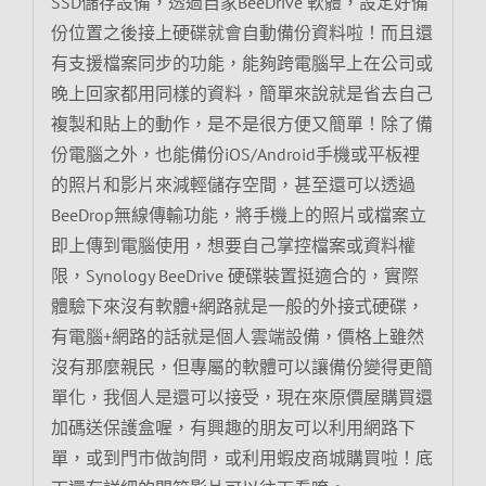
SSD儲存設備，透過自家BeeDrive 軟體，設定好備
份位置之後接上硬碟就會自動備份資料啦！而且還
有支援檔案同步的功能，能夠跨電腦早上在公司或
晚上回家都用同樣的資料，簡單來說就是省去自己
複製和貼上的動作，是不是很方便又簡單！除了備
份電腦之外，也能備份iOS/Android手機或平板裡
的照片和影片來減輕儲存空間，甚至還可以透過
BeeDrop無線傳輸功能，將手機上的照片或檔案立
即上傳到電腦使用，想要自己掌控檔案或資料權
限，Synology BeeDrive 硬碟裝置挺適合的，實際
體驗下來沒有軟體+網路就是一般的外接式硬碟，
有電腦+網路的話就是個人雲端設備，價格上雖然
沒有那麼親民，但專屬的軟體可以讓備份變得更簡
單化，我個人是還可以接受，現在來原價屋購買還
加碼送保護盒喔，有興趣的朋友可以利用網路下
單，或到門市做詢問，或利用蝦皮商城購買啦！底