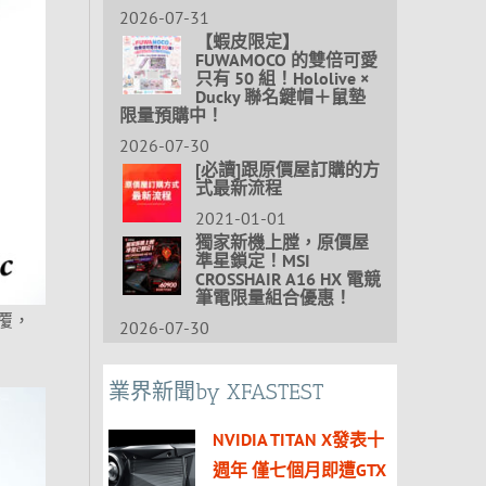
2026-07-31
【蝦皮限定】
FUWAMOCO 的雙倍可愛
只有 50 組！Hololive ×
Ducky 聯名鍵帽＋鼠墊
限量預購中！
2026-07-30
[必讀]跟原價屋訂購的方
式最新流程
2021-01-01
獨家新機上膛，原價屋
準星鎖定！MSI
CROSSHAIR A16 HX 電競
筆電限量組合優惠！
覆，
2026-07-30
業界新聞by XFASTEST
NVIDIA TITAN X發表十
週年 僅七個月即遭GTX