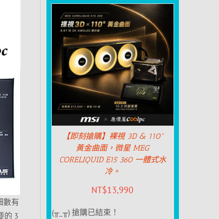
【即刻搶購】裸視 3D & 110°
黃金曲面，微星 MEG
CORELIQUID E15 360 一體式水
冷。
NT$
13,990
細數有
(╥_╥) 搶購已結束！
要的 3