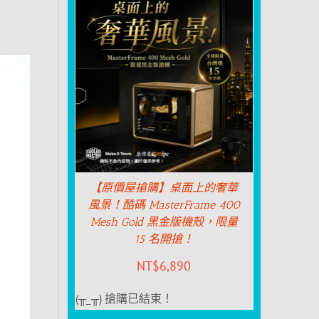
【原價屋搶購】桌面上的奢華
風景！酷碼 MasterFrame 400
Mesh Gold 黑金版機殼，限量
15 名開搶！
NT$
6,890
(╥_╥) 搶購已結束！