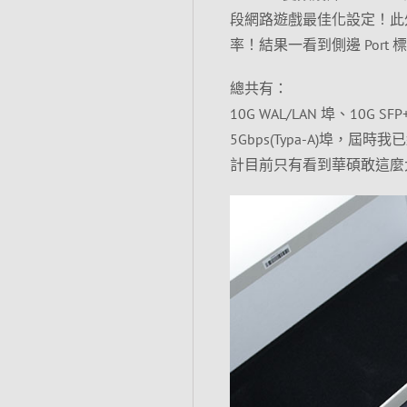
段網路遊戲最佳化設定！此外也
率！結果一看到側邊 Port
總共有：
10G WAL/LAN 埠、10G SFP+
5Gbps(Typa-A)埠，
計目前只有看到華碩敢這麼