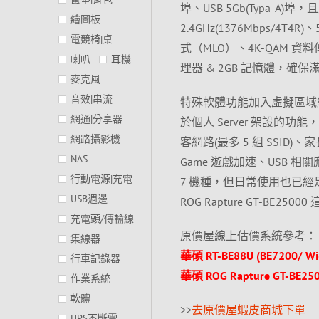
埠、USB 5Gb(Typa-A
繪圖板
2.4GHz(1376Mbps/4T4
電競椅|桌
式（MLO）、4K-QAM 資料
喇叭
耳機
理器 & 2GB 記憶體，確保滿足 
麥克風
音效|串流
特殊軟體功能加入虛擬區域網路(
網通|分享器
於個人 Server 架設的功能，
網路攝影機
客網路(最多 5 組 SSID)、家
NAS
Game 遊戲加速、USB 相關
行動電源|充電
7 機種，但日常使用也已經
USB週邊
ROG Rapture GT-BE2
充電頭/傳輸線
原價屋線上估價系統參考：
集線器
華碩 RT-BE88U (BE7200/ Wi-
行車記錄器
華碩 ROG Rapture GT-BE25
作業系統
軟體
>>
去原價屋蝦皮商城下單
UPS不斷電