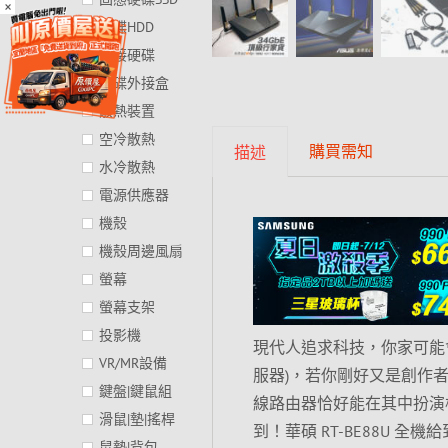
×
硬碟HDD
外接硬碟
硬碟外接盒
散熱裝置
空冷散熱
購買需知
描述
水冷散熱
電源供應器
機殼
機殼周邊風扇
螢幕
螢幕支架
投影機
現代人追求科技，你家可能會有
VR/MR設備
服器)，若你剛好又是創作者
鍵盤|鍵鼠組
線路由器恰好能在其中扮演
滑鼠|墊|搖桿
到！華碩 RT-BE88U 全機給到 2
鼠墊|背包