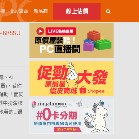
線上估價
主機
Buy筆電
新品牆
BE88U
、AI
服器)，若你
輔助！而同
在其中扮演核
執著的…很