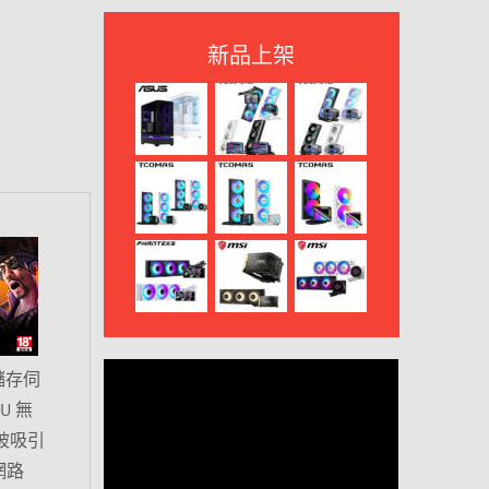
新品上架
儲存伺
U 無
被吸引
 網路