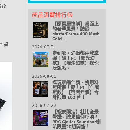
輸效
商品瀏覽排行榜
【原價屋搶購】桌面上
的奢華風景！酷碼
MasterFrame 400 Mesh
Gold…
O 設
2026-07-31
走到哪，幻獸都由我掌
握！酷！PC【聖光幻
獸】【混沌幻獸】送你
玩遊戲。
2026-08-01
挺玩家講仁義，拚用料
無所懼！酷！PC【仁者
無敵】【勇者無懼】合
計限量 100 台！
2026-07-29
【蝦皮限定】杜比全景
聲援，聽見信仰呼喚！
ROG Gjallar Soundbar喇
叭限量20組開搶！