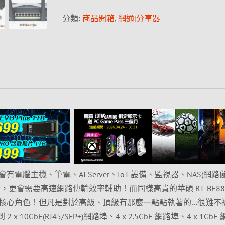
分類:
商品開箱
,
網通|分享器
電腦主機、筆電、AI Server、IoT 設備、監視器、NAS(網路
，更會需要高速網路傳輸效率輔助！而同樣高貴的華碩 RT-BE88
核心角色！但凡是對於高級、頂級有那麼一點點執著的…很難不
 x 10GbE(RJ45/SFP+)網路埠、4 x 2.5GbE 網路埠、4 x 1GbE