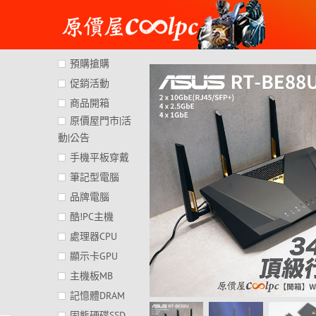
Skip
to
content
預購搶購
促銷活動
商品開箱
原價屋門市|活
動|公告
手機平板穿戴
筆記型電腦
品牌電腦
酷!PC主機
處理器CPU
顯示卡GPU
主機板MB
記憶體DRAM
固態硬碟SSD