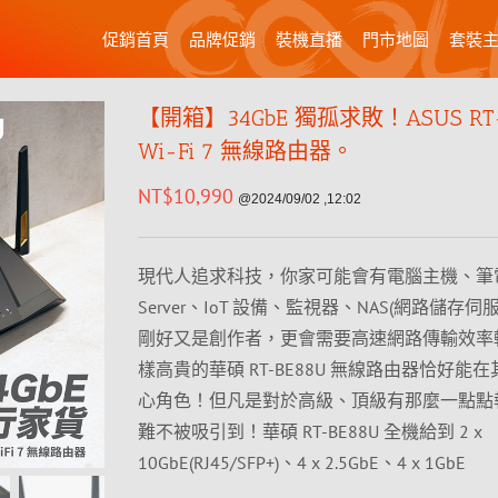
促銷首頁
品牌促銷
裝機直播
門市地圖
套裝
【開箱】34GbE 獨孤求敗！ASUS RT-
Wi-Fi 7 無線路由器。
NT$
10,990
@2024/09/02 ,12:02
現代人追求科技，你家可能會有電腦主機、筆電
Server、IoT 設備、監視器、NAS(網路儲存伺
剛好又是創作者，更會需要高速網路傳輸效率
樣高貴的華碩 RT-BE88U 無線路由器恰好能
心角色！但凡是對於高級、頂級有那麼一點點
難不被吸引到！華碩 RT-BE88U 全機給到 2 x
10GbE(RJ45/SFP+)、4 x 2.5GbE、4 x 1GbE