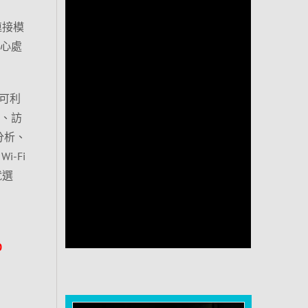
重連接模
核心處
類可利
h、訪
量分析、
i-Fi
就選
0