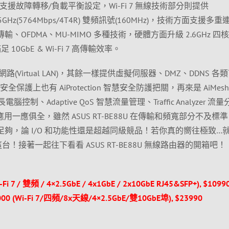
)埠，且支援故障轉移/負載平衡設定，Wi-Fi 7 無線技術部分則提供
R)、5GHz(5764Mbps/4T4R) 雙頻訊號(160MHz)，技術方面支援多
傳輸、OFDMA、MU-MIMO 多種技術，硬體方面升級 2.6GHz 四
10GbE & Wi-Fi 7 高傳輸效率。
Virtual LAN)，其餘一樣提供虛擬伺服器、DMZ、DDNS 各
安全保護上也有 AiProtection 智慧安全防護把關，再來是 AiMes
長電腦控制、Adaptive QoS 智慧流量管理、Traffic Analyzer 流
應用一應俱全，雖然 ASUS RT-BE88U 在傳輸和頻寬部分不及標準 W
足夠，論 I/O 和功能性還是超越同級競品！若你真的嚮往極致…
5000 這台！接著一起往下看看 ASUS RT-BE88U 無線路由器的開箱吧！
Fi 7 / 雙頻 / 4×2.5GbE / 4x1GbE / 2x10GbE RJ45&SFP+), $1099
000 (Wi-Fi 7/四頻/8x天線/4×2.5GbE/雙10GbE埠), $23990