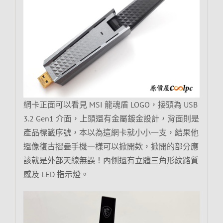
網卡正面可以看見 MSI 龍魂盾 LOGO，接頭為 USB
3.2 Gen1 介面，上頭還有金屬鍍金設計，背面則是
產品標籤序號，本以為這網卡就小小一支，結果他
還像復古摺疊手機一樣可以掀開欸，掀開的部分應
該就是外部天線無誤！內側還有立體三角形紋路質
感及 LED 指示燈。