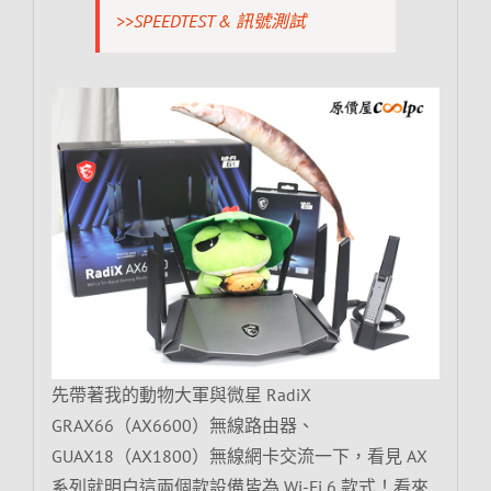
>>SPEEDTEST & 訊號測試
先帶著我的動物大軍與微星 RadiX
GRAX66（AX6600）無線路由器、
GUAX18（AX1800）無線網卡交流一下，看見 AX
系列就明白這兩個款設備皆為 Wi-Fi 6 款式！看來