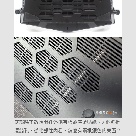
底部除了散熱開孔外還有標籤序號貼紙、2 個壁掛
螺絲孔，從底部往內看，怎麼有兩根銀色的東西？