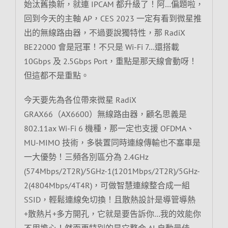
始汰舊換新，就連 IPCAM 都升級了！阿…偏題啦，
回到今天的主軸 AP，CES 2023 一定有看到微星推
出的無線路由器，不過要說獨特性，那 RadiX
BE22000 會是冠軍！不只是 Wi-Fi 7…還搭載
10Gbps 及 2.5Gbps Port，重點是那天線會動呀！
但這都不是重點。
今天要先為各位帶來微星 RadiX
GRAX66（AX6600）無線路由器，顧名思義是
802.11ax Wi-Fi 6 機種，那一定也支援 OFDMA、
MU-MIMO 技術，多裝置同時連線傳輸也不塞車是
一大優勢！三頻各別區分為 2.4GHz
(574Mbps/2T2R)/5GHz-1(1201Mbps/2T2R)/5GHz-
2(4804Mbps/4T4R)，可做智慧連線整合成一組
SSID，輕鬆連線免切換！且散熱設計是導管導熱
+散熱片+多方開孔，它就是要告訴你…我的效能你
不用擔心！然而更特別的是它整合 AI 自動最佳