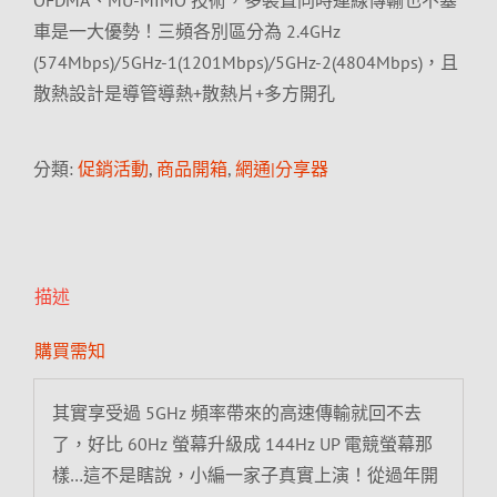
OFDMA、MU-MIMO 技術，多裝置同時連線傳輸也不塞
車是一大優勢！三頻各別區分為 2.4GHz
(574Mbps)/5GHz-1(1201Mbps)/5GHz-2(4804Mbps)，且
散熱設計是導管導熱+散熱片+多方開孔
分類:
促銷活動
,
商品開箱
,
網通|分享器
描述
購買需知
其實享受過 5GHz 頻率帶來的高速傳輸就回不去
了，好比 60Hz 螢幕升級成 144Hz UP 電競螢幕那
樣…這不是瞎說，小編一家子真實上演！從過年開