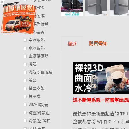
×
硬碟HDD
外接硬碟
硬碟外接盒
散熱裝置
空冷散熱
購買需知
描述
水冷散熱
電源供應器
機殼
機殼周邊風扇
螢幕
螢幕支架
投影機
送不斷電系統 + 防雷擊延
VR/MR設備
鍵盤|鍵鼠組
最快最帥最新最超值的 TP-Link
滑鼠|墊|搖桿
筆電都支援 Wi-Fi 7 了，
鼠墊|背包