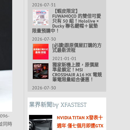
2026-07-31
【蝦皮限定】
FUWAMOCO 的雙倍可愛
只有 50 組！Hololive ×
Ducky 聯名鍵帽＋鼠墊
限量預購中！
2026-07-30
[必讀]跟原價屋訂購的方
式最新流程
2021-01-01
獨家新機上膛，原價屋
準星鎖定！MSI
CROSSHAIR A16 HX 電競
筆電限量組合優惠！
2026-07-30
業界新聞by XFASTEST
96-
NVIDIA TITAN X發表十
段並同時
週年 僅七個月即遭GTX