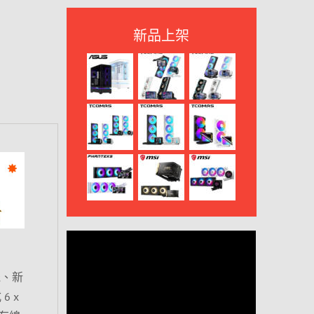
新品上架
桌機、新
6 x