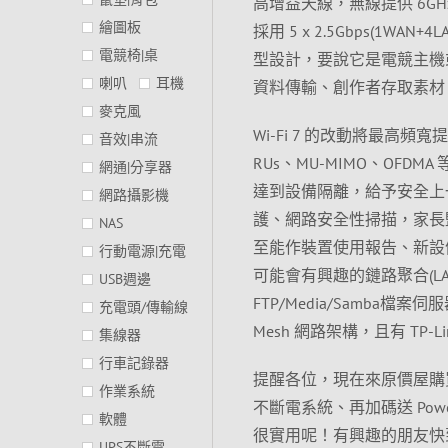
高增益天線，無線提供 6GHz(57
繪圖板
採用 5 x 2.5Gbps(
電競椅|桌
型設計，要說它是電競主機或
喇叭
耳機
資料傳輸、創作者存取素材、
麥克風
Wi-Fi 7 的改動將最高頻寬提升至 
音效|串流
RUs、MU-MIMO、OFDMA 
網通|分享器
達到設備隔離，給予安全上一定
網路攝影機
護、網路安全性掃描，家長
NAS
至能作裝置使用報告、新設備連
行動電源|充電
可能會有興趣的鏈路聚合(LA
USB週邊
FTP/Media/Samba
充電頭/傳輸線
Mesh 網路架構，且有 TP-Li
集線器
行車記錄器
提醒各位，現在來原價屋購買 TP-Li
作業系統
不斷電系統、再加碼送 Powe
軟體
很實用呢！有興趣的朋友快
UPS不斷電