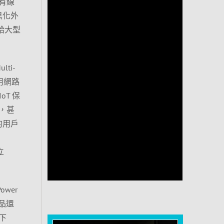
，有線
黑化外
給大型
lti-
專用網路
oT 保
，甚
的用戶
立
ower
贈品還
下