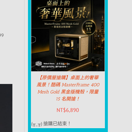
99
【原價屋搶購】桌面上的奢華
風景！酷碼 MasterFrame 400
Mesh Gold 黑金版機殼，限量
15 名開搶！
NT$
6,890
(╥_╥) 搶購已結束！