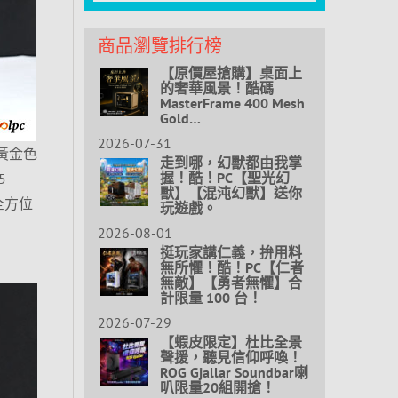
商品瀏覽排行榜
【原價屋搶購】桌面上
的奢華風景！酷碼
MasterFrame 400 Mesh
Gold…
2026-07-31
的黃金色
走到哪，幻獸都由我掌
握！酷！PC【聖光幻
5
獸】【混沌幻獸】送你
度全方位
玩遊戲。
、
2026-08-01
挺玩家講仁義，拚用料
無所懼！酷！PC【仁者
無敵】【勇者無懼】合
計限量 100 台！
2026-07-29
【蝦皮限定】杜比全景
聲援，聽見信仰呼喚！
ROG Gjallar Soundbar喇
叭限量20組開搶！