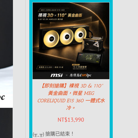
【即刻搶購】裸視 3D & 110°
黃金曲面，微星 MEG
CORELIQUID E15 360 一體式水
冷。
NT$
13,990
(╥_╥) 搶購已結束！