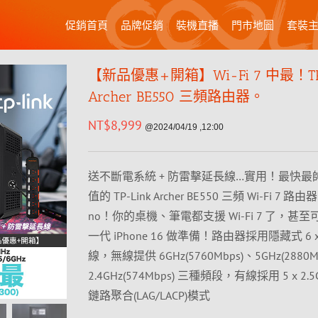
促銷首頁
品牌促銷
裝機直播
門市地圖
套裝
【新品優惠+開箱】Wi-Fi 7 中最！TP
Archer BE550 三頻路由器。
NT$
8,999
@2024/04/19 ,12:00
送不斷電系統 + 防雷擊延長線…實用！最快最
值的 TP-Link Archer BE550 三頻 Wi-Fi 7 路
no！你的桌機、筆電都支援 Wi-Fi 7 了，甚
一代 iPhone 16 做準備！路由器採用隱藏式 6
線，無線提供 6GHz(5760Mbps)、5GHz(2880M
2.4GHz(574Mbps) 三種頻段，有線採用 5 x 2.
鏈路聚合(LAG/LACP)模式