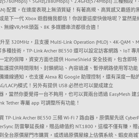
60Mbps)、5GHz(2880Mbps)、2.4GHz(574Mbps) 三種頻段
1WAN+4LAN) 配置，在速度表現上無須質疑！有著高規、高質感又霸道的
是下一代 Xbox 遊戲機我都信！你說要這麼快做啥呢？當然是
無線VR/MR頭盔、8K 多媒體串流都很合適！
320MHz，且支援 Multi-Link Operation (MLO)、4K-QAM、Mu
等多種技術，TP-Link Archer BE550 還可以設定訪客網路、IoT 
的保障，資安方面也提供 HomeShield 安全技術，包含即時 I
監護提供時間限制、封鎖網站、內容過濾、暫停網路使用等功能
線通知，也支援 Alexa 和 Google 助理控制，還有深度一點
G/LACP)模式！另外有提供 USB 必然也可以變成建立
檔案伺服器，當然你要覺得一台不夠用，也可以買兩台透過 EasyMesh 建
nk Tether 專屬 app 可調整所有功能！
nk Archer BE550 三頻 Wi-Fi 7 路由器，原價屋先送 CyberP
rSync 防雷擊延長線，贈品總值約 NT.1800，這檔不僅有賺，
到全台原價屋門市購買，或透過原價屋線上估價系統、蝦皮商城