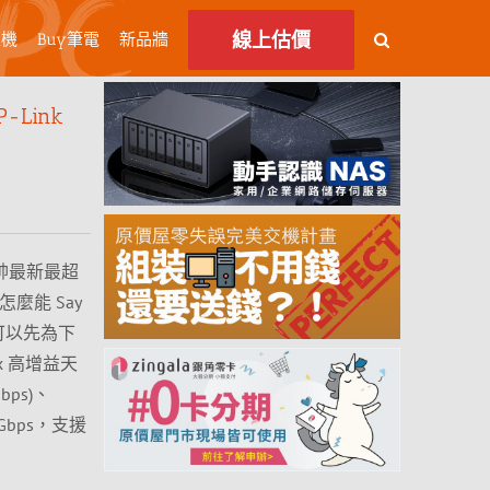
線上估價
主機
Buy筆電
新品牆
-Link
帥最新最超
由器怎麼能 Say
至可以先為下
 x 高增益天
bps)、
5Gbps，支援