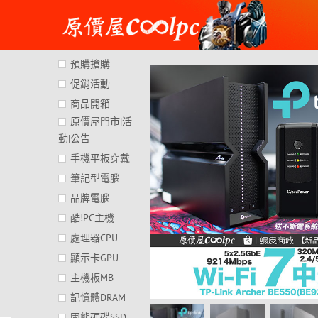
Skip
to
content
預購搶購
促銷活動
商品開箱
原價屋門市|活
動|公告
手機平板穿戴
筆記型電腦
品牌電腦
酷!PC主機
處理器CPU
顯示卡GPU
主機板MB
記憶體DRAM
固態硬碟SSD