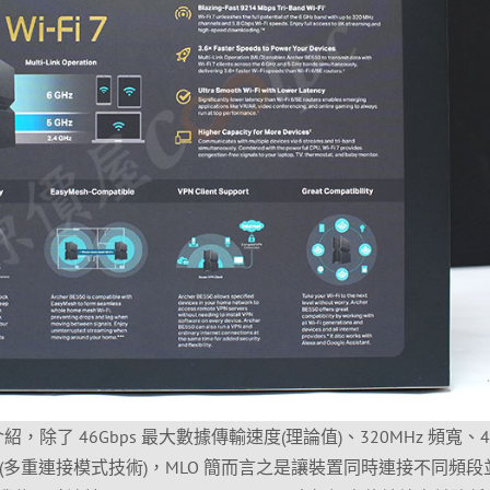
介紹，除了 46Gbps 最大數據傳輸速度(理論值)、320MHz 頻寬、40
 MLO(多重連接模式技術)，MLO 簡而言之是讓裝置同時連接不同頻