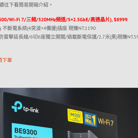
續往下看簡易開箱介紹。
BE9300/Wi-Fi 7/三頻/320MHz頻道/5×2.5GbE/高通晶片), $8999
650g 不斷電系統(4突波+4備援)插座 現賺NT.1190
防塵防雷擊延長線/6切6座獨立開關/過載斷電保護/2.7米(黑)現賺NT.5
項下單