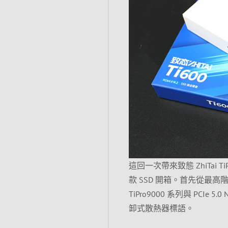
這回一次帶來致態 ZhiTai TiPro9
款 SSD 開箱。首先從最高
TiPro9000 系列與 PCIe
卸式散熱器標語。