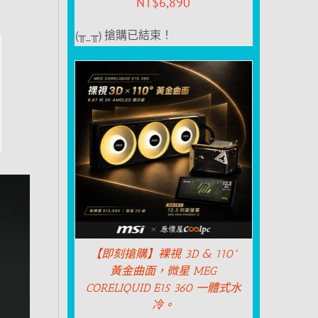
NT$
6,890
(╥_╥) 搶購已結束！
【即刻搶購】裸視 3D & 110°
黃金曲面，微星 MEG
CORELIQUID E15 360 一體式水
冷。