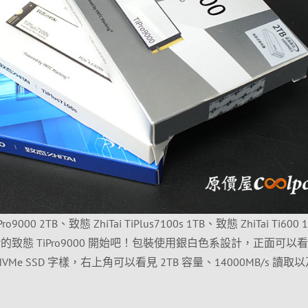
000 2TB、致態 ZhiTai TiPlus7100s 1TB、致態 ZhiTai Ti600 
階的致態 TiPro9000 開始吧！包裝使用銀白色系設計，正面可以
 5.0 NVMe SSD 字樣，右上角可以看見 2TB 容量、14000MB/s 讀取