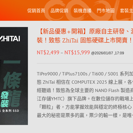
促銷首頁
品牌促銷
裝機直播
門市地圖
套裝
【新品優惠+開箱】原廠自主研發、
裝！致態 ZhiTai 固態硬碟上市開賣
NT$
2,499
NT$
15,999
–
@2026/01/07 ,17:09
TiPro9000 / TiPlus7100s / Ti600 / S00
態 ZhiTai 相信在 COMPUTEX 2025 線上
經聽過！致態為全球主要的 NAND Flash 製
江存儲YMTC）旗下品牌。在數位儲存的戰場
「顆粒」者，方能掌握效能與穩定的終極核心
最大的秘密是票多的贏，票少的輸一樣，是唯