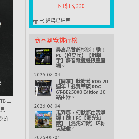
NT$
13,990
(╥_╥) 搶購已結束！
商品瀏覽排行榜
最高品質靜悄悄！酷！
PC【偵查兵】【狙擊
手】靜音電競機限量登
場。
2026-08-04
【開箱】就衝著 ROG 20
週年！必買華碩 ROG
GT-BE25000 Edition 20
路由器。
1TB 三
2026-08-04
看見
走到哪，幻獸都由我掌
握！酷！PC【聖光幻
以及拆
獸】【混沌幻獸】送你
玩遊戲。
2026-08-01