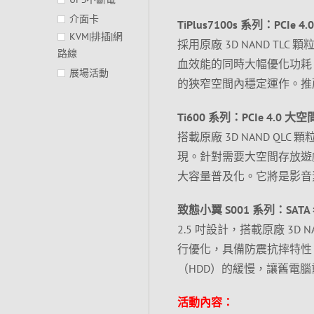
介面卡
TiPlus7100s 系列：PCIe 
KVM|排插|網
採用原廠 3D NAND TLC 
路線
血效能的同時大幅優化功耗
展場活動
的狹窄空間內穩定運作。推薦給筆
Ti600 系列：PCIe 4.0 大
搭載原廠 3D NAND QLC 
現。針對需要大空間存放遊戲
大容量普及化。它將是影音
致態小翼 S001 系列：SAT
2.5 吋設計，搭載原廠 3
行優化，具備防震抗摔特性
（HDD）的緩慢，讓舊電
活動內容：