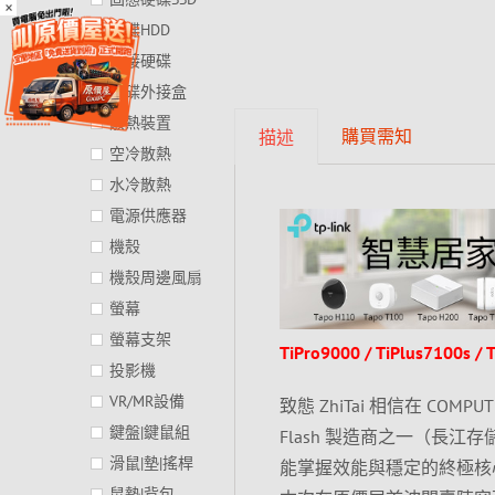
×
硬碟HDD
外接硬碟
硬碟外接盒
散熱裝置
購買需知
描述
空冷散熱
水冷散熱
電源供應器
機殼
機殼周邊風扇
螢幕
螢幕支架
TiPro9000 / TiPlus7100
投影機
VR/MR設備
致態 ZhiTai 相信在 CO
鍵盤|鍵鼠組
Flash 製造商之一（長
滑鼠|墊|搖桿
能掌握效能與穩定的終極核
鼠墊|背包