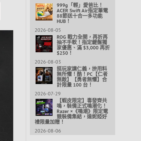
999g「輕」愛爸比！
ACER Swift Air指定筆電
88節送十合一多功能
HUB！
2026-08-05
ROG 戰力全開，再折再
抽不手軟！指定鍵盤獨
家優惠、滿 $3,000 再折
$250！
2026-08-03
挺玩家講仁義，拚用料
無所懼！酷！PC【仁者
無敵】【勇者無懼】合
計限量 100 台！
2026-07-29
【蝦皮限定】毒發齊共
鳴，裝備正式鳴潮化！
Razer ×《鳴潮》限定電
競裝備集結，達妮婭好
禮限量加贈！
2026-08-06