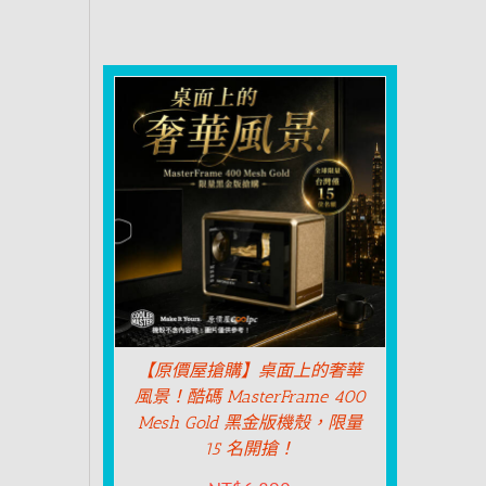
【原價屋搶購】桌面上的奢華
風景！酷碼 MasterFrame 400
Mesh Gold 黑金版機殼，限量
15 名開搶！