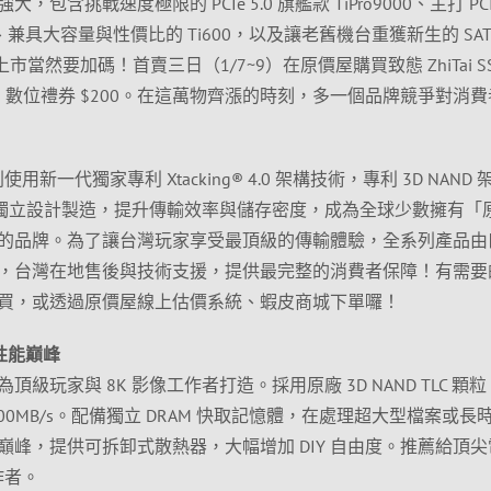
含挑戰速度極限的 PCIe 5.0 旗艦款 TiPro9000、主打 PCIe
0s、兼具大容量與性價比的 Ti600，以及讓老舊機台重獲新生的 SAT
上市當然要加碼！首賣三日（1/7~9）在原價屋購買致態 ZhiTai S
11 數位禮券 $200。在這萬物齊漲的時刻，多一個品牌競爭對消
0s 系列使用新一代獨家專利 Xtacking® 4.0 架構技術，專利 3D NAND
ay 陣列獨立設計製造，提升傳輸效率與儲存密度，成為全球少數擁有「
的品牌。為了讓台灣玩家享受最頂級的傳輸體驗，全系列產品由
，台灣在地售後與技術支援，提供最完整的消費者保障！有需要
買，或透過原價屋線上估價系統、蝦皮商城下單囉！
0 性能巔峰
級玩家與 8K 影像工作者打造。採用原廠 3D NAND TLC 顆粒
14,000MB/s。配備獨立 DRAM 快取記憶體，在處理超大型檔案或長
峰，提供可拆卸式散熱器，大幅增加 DIY 自由度。推薦給頂尖
作者。