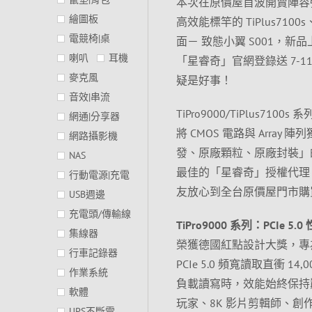
本次在原價屋首波開賣陣容強大，包
繪圖板
高效能標竿的 TiPlus710
電競椅|桌
面－ 致態小翼 S001，新品
喇叭
耳機
「星睿奇」官網登錄送 7-
麥克風
疑是好事！
音效|串流
TiPro9000/TiPlus710
網通|分享器
將 CMOS 電路與 Arr
網路攝影機
發、原廠顆粒、原廠封裝」
NAS
最佳的「星睿奇」授權代理
行動電源|充電
友放心到全台原價屋門市購
USB週邊
充電頭/傳輸線
TiPro9000 系列：PCIe 5.
集線器
榮獲德國紅點設計大獎，專為頂
行車記錄器
PCIe 5.0 頻寬讀取直衝 
作業系統
負載讀寫時，效能始終保持巔
軟體
玩家、8K 影片剪輯師、創
UPS不斷電