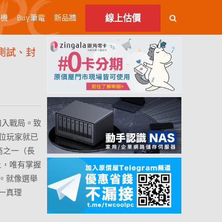
線上估價
主機
Buy筆電
新品牆
測試、封
！
1 系列加入戰局。致
展，各位玩家就已
造商之一（長
上，唯有掌握
。就像選舉
一真理