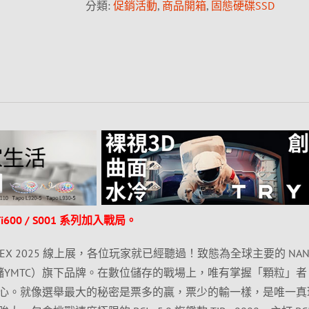
分類:
促銷活動
,
商品開箱
,
固態硬碟SSD
s / Ti600 / S001 系列加入戰局。
MPUTEX 2025 線上展，各位玩家就已經聽過！致態為全球主要的 NAN
江存儲YMTC）旗下品牌。在數位儲存的戰場上，唯有掌握「顆粒」
心。就像選舉最大的秘密是票多的贏，票少的輸一樣，是唯一真