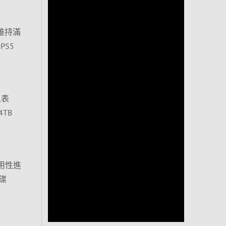
，維持滿
S5
血表
TB
耐用性進
碟