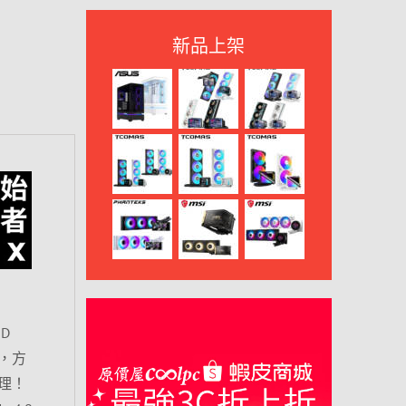
新品上架
D
者，方
理！