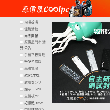
Skip
to
content
預購搶購
促銷活動
商品開箱
原價屋門市|活
動|公告
手機平板穿戴
筆記型電腦
品牌電腦
酷!PC主機
處理器CPU
顯示卡GPU
主機板MB
記憶體DRAM
固態硬碟SSD