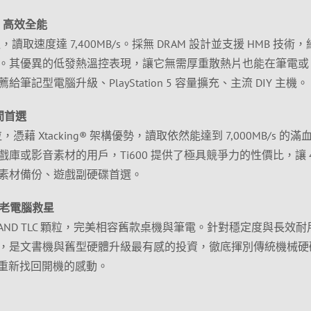
4.0 高效全能
顆粒，讀取速度達 7,400MB/s。採無 DRAM 設計並支援 HMB 技術
。其優異的低發熱溫控表現，讓它無需厚重散熱片也能在筆電或 P
記型電腦升級、PlayStation 5 容量擴充、主流 DIY 主機。
空間首選
顆粒，憑藉 Xtacking® 架構優勢，讀取依然能達到 7,000MB/s 的滿
庫或影音素材的用戶，Ti600 提供了極具競爭力的性價比，讓 4
素材備份、遊戲副硬碟首選。
A 老電腦救星
D NAND TLC 顆粒，完美相容舊款桌機與筆電。針對穩定度與長效
，是文書機與舊型硬體升級最有感的投資，徹底揮別傳統機械硬
腦重新找回開機的感動。