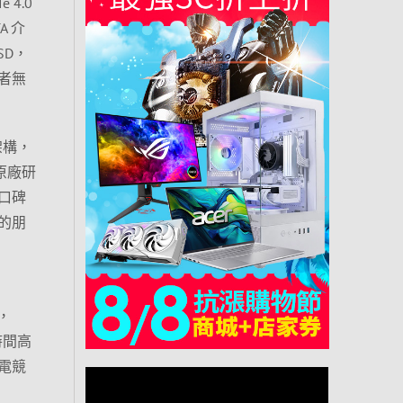
 4.0
A 介
SD，
費者無
 架構，
原廠研
口碑
的朋
，
時間高
電競